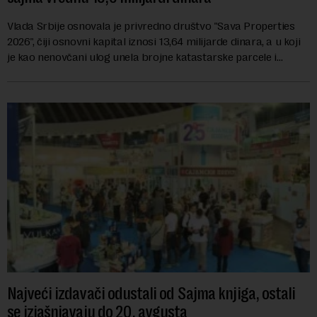
Vlada Srbije osnovala je privredno društvo "Sava Properties
2026", čiji osnovni kapital iznosi 13,64 milijarde dinara, a u koji
je kao nenovčani ulog unela brojne katastarske parcele i
objekte u okviru kompl...
Najveći izdavači odustali od Sajma knjiga, ostali
se izjašnjavaju do 20. avgusta