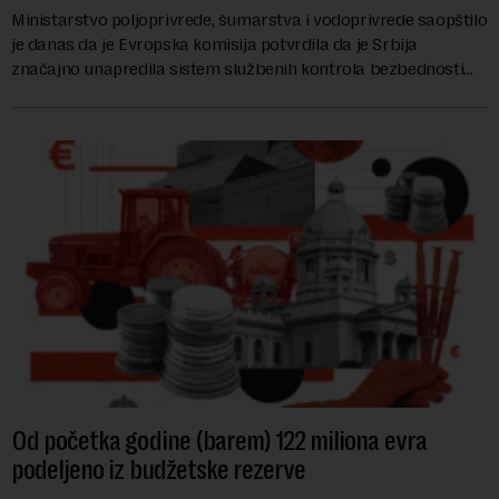
Ministarstvo poljoprivrede, šumarstva i vodoprivrede saopštilo
je danas da je Evropska komisija potvrdila da je Srbija
značajno unapredila sistem službenih kontrola bezbednosti
hrane biljnog porekla, te da k...
Od početka godine (barem) 122 miliona evra
podeljeno iz budžetske rezerve