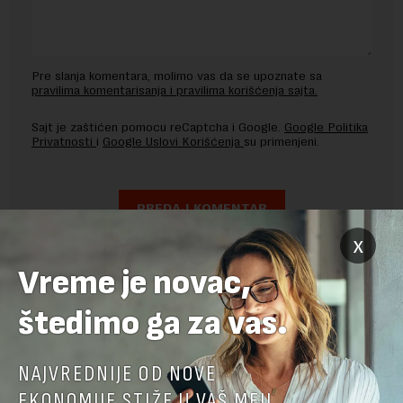
Pre slanja komentara, molimo vas da se upoznate sa
pravilima komentarisanja i pravilima korišćenja sajta.
Sajt je zaštićen pomocu reCaptcha i Google.
Google Politika
Privatnosti
i
Google Uslovi Korišćenja
su primenjeni.
x
Vreme je novac,
štedimo ga za vas.
NAJVREDNIJE OD NOVE
EKONOMIJE STIŽE U VAŠ MEJL.