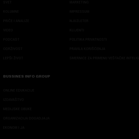
SVET
MARKETING
KOLUMNE
IMPRESSUM
PRIČE I ANALIZE
NJUZLETER
VIDEO
KLIJENTI
PODCAST
POLITIKA PRIVATNOSTI
ODRŽIVOST
PRAVILA KORIŠĆENJA
LEPŠI ŽIVOT
SMERNICE ZA PRIMENU VEŠTAČKE INTELI
BUSSINES INFO GROUP
ONLINE EDUKACIJE
IZDAVAŠTVO
MEDIJSKE OBUKE
ORGANIZACIJA DOGADJAJA
EKONOM I JA