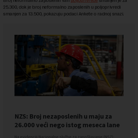
Broj neformalno zaposlenih van
poljoprivrede
smanjen je za
25.300, dok je broj neformalno zaposlenih u poljoprivredi
smanjen za 13.500, pokazuju podaci Ankete o radnoj snazi.