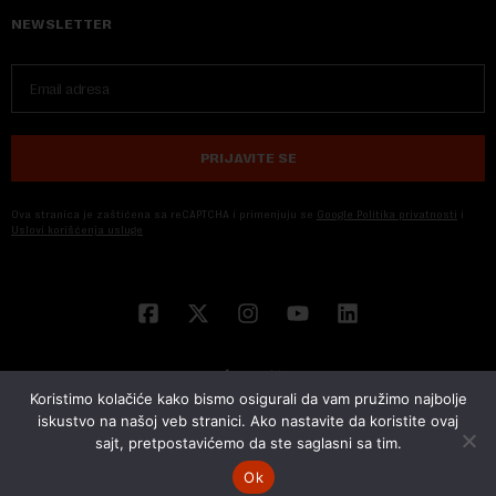
NEWSLETTER
PRIJAVITE SE
Ova stranica je zaštićena sa reCAPTCHA i primenjuju se
Google Politika privatnosti
i
Uslovi korišćenja usluge
Koristimo kolačiće kako bismo osigurali da vam pružimo najbolje
iskustvo na našoj veb stranici. Ako nastavite da koristite ovaj
sajt, pretpostavićemo da ste saglasni sa tim.
© 2026 NOVA EKONOMIJA | SVA PRAVA ZADŽANA | DEVELOPED BY
CUBES
Ok