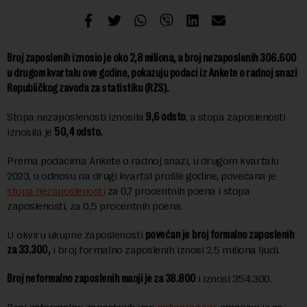
Broj zaposlenih iznosio je oko 2,8 miliona, a broj nezaposlenih 306.600
u drugom kvartalu ove godine, pokazuju podaci iz Ankete o radnoj snazi
Republičkog zavoda za statistiku (RZS).
Stopa nezaposlenosti iznosila
9,6 odsto
, a stopa zaposlenosti
iznosila je
50,4 odsto.
Prema podacima Ankete o radnoj snazi, u drugom kvartalu
2023, u odnosu na drugi kvartal prošle godine, povećana je
stopa nezaposlenosti
za 0,7 procentnih poena i stopa
zaposlenosti, za 0,5 procentnih poena.
U okviru ukupne zaposlenosti
povećan je
broj formalno zaposlenih
za 33.300,
i broj formalno zaposlenih iznosi 2,5 miliona ljudi.
Broj neformalno zaposlenih manji je za 38.800
i iznosi 354.300.