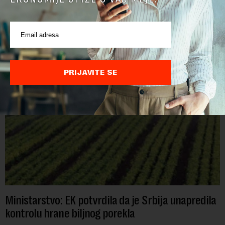
POVEZANI SADRŽAJI
PRIJAVITE SE
Ministarstvo: EK potvrdila da je Srbija unapredila
kontrolu hrane biljnog porekla