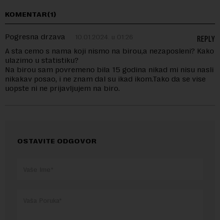
KOMENTAR(1)
Pogresna drzava
10.01.2024. u 01:26
REPLY
A sta cemo s nama koji nismo na birou,a nezaposleni? Kako
ulazimo u statistiku?
Na birou sam povremeno bila 15 godina nikad mi nisu nasli
nikakav posao, i ne znam dal su ikad ikom.Tako da se vise
uopste ni ne prijavljujem na biro.
OSTAVITE ODGOVOR