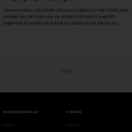
Upravni odbor Udruženja izdavača i knjižara Srbije (UIKS), koje
okuplja oko 140 izdavača, na sednici održanoj 6. avgusta
sugerisao je svojim članicama da odustanu od učešća na
predstojećem Sajmu knjiga. Vrem...
NOVA EKONOMIJA
O NAMA
SRBIJA
KONTAKT