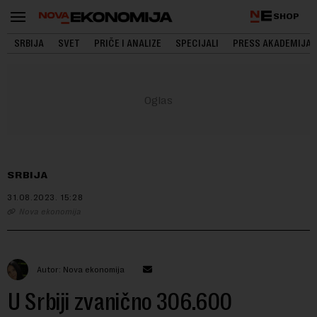
SHOP
SRBIJA
SVET
PRIČE I ANALIZE
SPECIJALI
PRESS AKADEMIJA
SRBIJA
31.08.2023.
15:28
Nova ekonomija
Autor: Nova ekonomija
U Srbiji zvanično 306.600