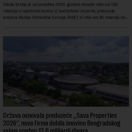
Vlada Srbije je od početka 2026. godine donela više od 130
rešenja o upotrebi novca iz budžetske rezerve, pokazuje
analiza Radija Slobodne Evrope (RSE). U više od 30 rešenja ne
navodi se tačan iznos koji će ...
Država osnovala preduzeće „Sava Properties
2026“, nova firma dobila imovinu Beogradskog
sajma vrednu 13,6 milijardi dinara