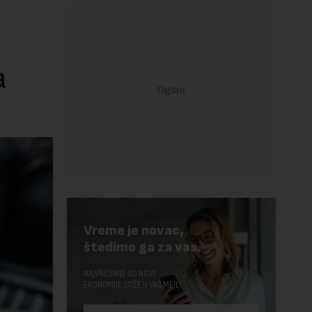
a
Vreme je novac,
štedimo ga za vas.
NAJVREDNIJE OD NOVE
EKONOMIJE STIŽE U VAŠ MEJL.