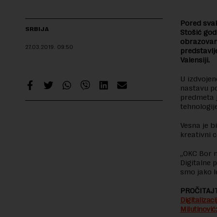
Pored svak
SRBIJA
Stošić god
obrazovanju
27.03.2019.
09:50
predstavlj
Valensiji.
U izdvojen
nastavu po
predmeta j
tehnologije
Vesna je b
kreativni c
„OKC Bor n
Digitalne 
smo jako le
PROČITAJT
Digitalizac
Milutinović