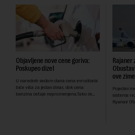
Objavljene nove cene goriva:
Rajaner 
Poskupeo dizel
Obustavl
ove zime
U narednih sedam dana cena evrodizela
biće viša za jedan dinar, dok cena
Pojedini me
benzina ostaje nepromenjena.Tako će
sistema re
evrodizel koštati 227 dinara po litru.
Ryanair (Ra
Cena benzina, kao i dosad, biće 202
Niša. U od
dinara po litru. ...
pitanje o r
ovaj avio-gi