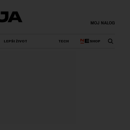
MOJ NALOG
SHOP
LEPŠI ŽIVOT
TECH