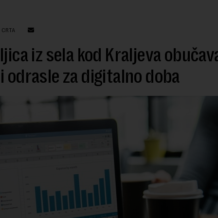
: CRTA
ljica iz sela kod Kraljeva obučav
i odrasle za digitalno doba