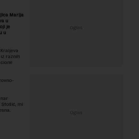
jica Marija
va u
ji je
u u
Kraljeva
iz raznih
acione
azovno-
inar
 Stošić, mi
esna.