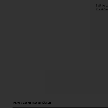
Sajt je
Korišće
POVEZANI SADRŽAJI