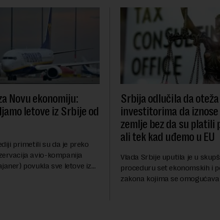
za Novu ekonomiju:
Srbija odlučila da oteža
jamo letove iz Srbije od
investitorima da iznose 
zemlje bez da su platili 
ali tek kad uđemo u EU
diji primetili su da je preko
zervacija avio-kompanija
Vlada Srbije uputila je u skup
janer) povukla sve letove iz
proceduru set ekonomskih i p
govoru Novoj ekonomiji na
zakona kojima se omogućava 
azlozima za ovo povlačenje,
usklađivanje domaćeg zakon
gant...
pravnim tekovinama Evropske 
ispunjavaju obaveze predvi...