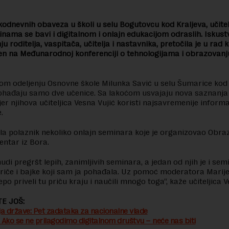
odnevnih obaveza u školi u selu Bogutovcu kod Kraljeva, učitel
inama se bavi i digitalnom i onlajn edukacijom odraslih. Iskust
 roditelja, vaspitača, učitelja i nastavnika, pretočila je u rad ko
en na Međunarodnoj konferenciji o tehnologijama i obrazovanj
om odeljenju Osnovne škole Milunka Savić u selu Šumarice kod 
hađaju samo dve učenice. Sa lakoćom usvajaju nova saznanja 
er njihova učiteljica Vesna Vujić koristi najsavremenije inform
.
ila polaznik nekoliko onlajn seminara koje je organizovao Obr
entar iz Bora.
udi pregršt lepih, zanimljivih seminara, a jedan od njih je i sem
priče i bajke koji sam ja pohađala. Uz pomoć moderatora Marije
po priveli tu priču kraju i naučili mnogo toga“, kaže učiteljica V
E JOŠ:
ija države: Pet zadataka za nacionalne vlade
: Ako se ne prilagodimo digitalnom društvu – neće nas biti