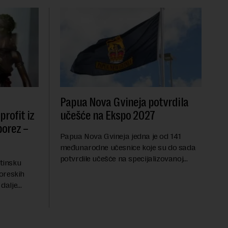
Papua Nova Gvineja potvrdila
profit iz
učešće na Ekspo 2027
porez –
Papua Nova Gvineja jedna je od 141
međunarodne učesnice koje su do sada
potvrdile učešće na specijalizovanoj
štinsku
međunarodnoj izložbi "Ekspu 2027"
oreskih
Beograd, gde će predstaviti i kao državu
dalje
sa najvećom jezičkom ra...
odavstva sa
unije i