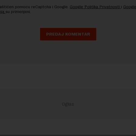
 zaštićen pomocu reCaptcha i Google.
Google Politika Privatnosti
i
Google
nja
su primenjeni.