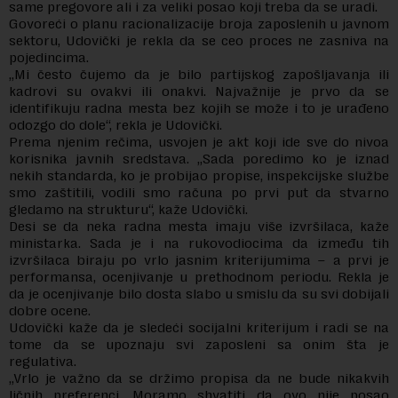
same pregovore ali i za veliki posao koji treba da se uradi.
Govoreći o planu racionalizacije broja zaposlenih u javnom
sektoru, Udovički je rekla da se ceo proces ne zasniva na
pojedincima.
„Mi često čujemo da je bilo partijskog zapošljavanja ili
kadrovi su ovakvi ili onakvi. Najvažnije je prvo da se
identifikuju radna mesta bez kojih se može i to je urađeno
odozgo do dole“, rekla je Udovički.
Prema njenim rečima, usvojen je akt koji ide sve do nivoa
korisnika javnih sredstava. „Sada poredimo ko je iznad
nekih standarda, ko je probijao propise, inspekcijske službe
smo zaštitili, vodili smo računa po prvi put da stvarno
gledamo na strukturu“, kaže Udovički.
Desi se da neka radna mesta imaju više izvršilaca, kaže
ministarka. Sada je i na rukovodiocima da između tih
izvršilaca biraju po vrlo jasnim kriterijumima – a prvi je
performansa, ocenjivanje u prethodnom periodu. Rekla je
da je ocenjivanje bilo dosta slabo u smislu da su svi dobijali
dobre ocene.
Udovički kaže da je sledeći socijalni kriterijum i radi se na
tome da se upoznaju svi zaposleni sa onim šta je
regulativa.
„Vrlo je važno da se držimo propisa da ne bude nikakvih
ličnih preferenci. Moramo shvatiti da ovo nije posao