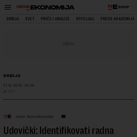
SHOP
SRBIJA
SVET
PRIČE I ANALIZE
SPECIJALI
PRESS AKADEMIJA
SRBIJA
21.12.2015.
10:36
RTS
Autor: Nova Ekonomija
Udovički: Identifikovati radna