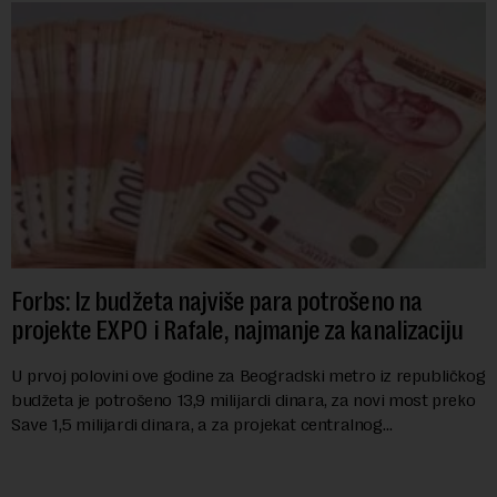
Forbs: Iz budžeta najviše para potrošeno na
projekte EXPO i Rafale, najmanje za kanalizaciju
U prvoj polovini ove godine za Beogradski metro iz republičkog
budžeta je potrošeno 13,9 milijardi dinara, za novi most preko
Save 1,5 milijardi dinara, a za projekat centralnog
kanalizacionog sistema u Beog...