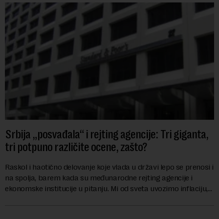
Srbija „posvađala“ i rejting agencije: Tri giganta,
tri potpuno različite ocene, zašto?
Raskol i haotično delovanje koje vlada u državi lepo se prenosi i
na spolja, barem kada su međunarodne rejting agencije i
ekonomske institucije u pitanju. Mi od sveta uvozimo inflaciju,
robu lošijeg kvalitet...