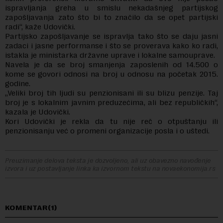
ispravljanja greha u smislu nekadašnjeg partijskog
zapošljavanja zato što bi to značilo da se opet partijski
radi“, kaže Udovički.
Partijsko zapošljavanje se ispravlja tako što se daju jasni
zadaci i jasne performanse i što se proverava kako ko radi,
istakla je ministarka državne uprave i lokalne samouprave.
Navela je da se broj smanjenja zaposlenih od 14.500 o
kome se govori odnosi na broj u odnosu na početak 2015.
godine.
„Veliki broj tih ljudi su penzionisani ili su blizu penzije. Taj
broj je s lokalnim javnim preduzećima, ali bez republičkih“,
kazala je Udovički.
Kori Udovički je rekla da tu nije reč o otpuštanju ili
penzionisanju već o promeni organizacije posla i o uštedi.
Preuzimanje delova teksta je dozvoljeno, ali uz obavezno navođenje
izvora i uz postavljanje linka ka izvornom tekstu na novaekonomija.rs
KOMENTAR(1)