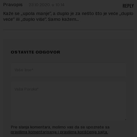
Pravopis
23.10.2020. u 10:14
REPLY
Kaže se „upola manje“, a duplo je za nešto što je veće „duplo
veće“ ili „duplo više“. Samo kažem…
OSTAVITE ODGOVOR
Pre slanja komentara, molimo vas da se upoznate sa
pravilima komentarisanja i pravilima korišćenja sajta.