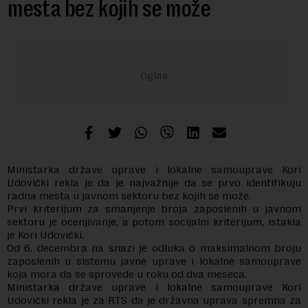
mesta bez kojih se može
Ministarka države uprave i lokalne samouprave Kori
Udovički rekla je da je najvažnije da se prvo identifikuju
radna mesta u javnom sektoru bez kojih se može.
Prvi kriterijum za smanjenje broja zaposlenih u javnom
sektoru je ocenjivanje, a potom socijalni kriterijum, istakla
je Kori Udovički.
Od 6. decembra na snazi je odluka o maksimalnom broju
zaposlenih u sistemu javne uprave i lokalne samouprave
koja mora da se sprovede u roku od dva meseca.
Ministarka države uprave i lokalne samouprave Kori
Udovički rekla je za RTS da je državna uprava spremna za