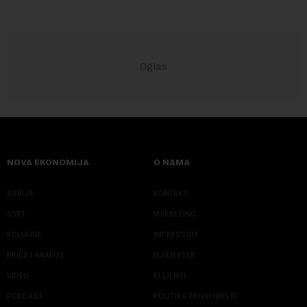
NOVA EKONOMIJA
O NAMA
SRBIJA
KONTAKT
SVET
MARKETING
KOLUMNE
IMPRESSUM
PRIČE I ANALIZE
NJUZLETER
VIDEO
KLIJENTI
PODCAST
POLITIKA PRIVATNOSTI