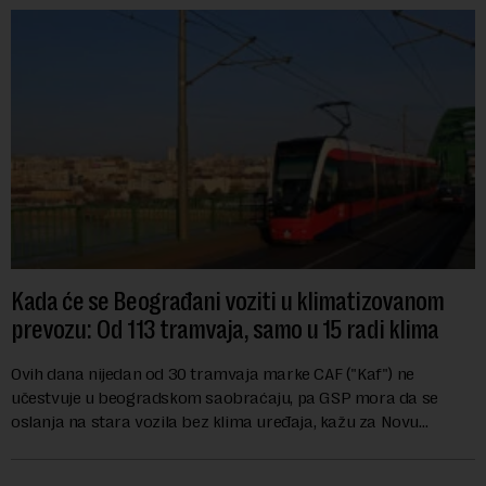
Kada će se Beograđani voziti u klimatizovanom
prevozu: Od 113 tramvaja, samo u 15 radi klima
Ovih dana nijedan od 30 tramvaja marke CAF ("Kaf") ne
učestvuje u beogradskom saobraćaju, pa GSP mora da se
oslanja na stara vozila bez klima uređaja, kažu za Novu
ekonomiju iz Sindikata Centar – GSP i Centr...