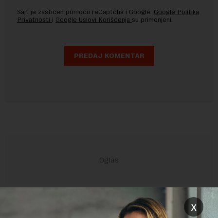
Sajt je zaštićen pomocu reCaptcha i Google.
Google Politika
Privatnosti
i
Google Uslovi Korišćenja
su primenjeni.
POVEZANI SADRŽAJI
x