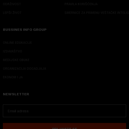
ODRŽIVOST
PRAVILA KORIŠĆENJA
LEPŠI ŽIVOT
SMERNICE ZA PRIMENU VEŠTAČKE INTELI
BUSSINES INFO GROUP
ONLINE EDUKACIJE
IZDAVAŠTVO
MEDIJSKE OBUKE
ORGANIZACIJA DOGADJAJA
EKONOM I JA
NEWSLETTER
PRIJAVITE SE