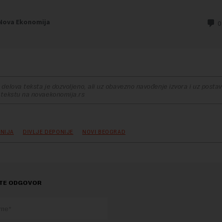
delova teksta je dozvoljeno, ali uz obavezno navođenje izvora i uz postavl
 tekstu na novaekonomija.rs
ONIJA
DIVLJE DEPONIJE
NOVI BEOGRAD
TE ODGOVOR