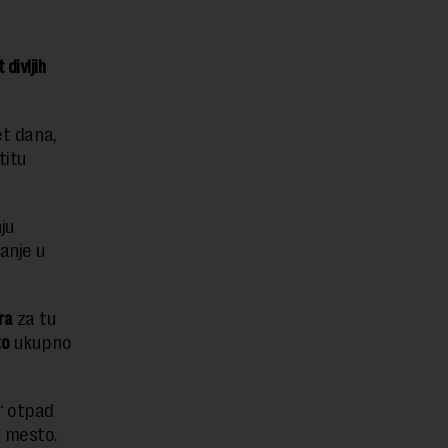
divljih
et dana,
titu
ju
anje u
ra
za tu
to
ukupno
“ otpad
o mesto.