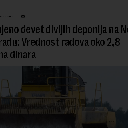
ekonomija
jeno devet divljih deponija na 
adu: Vrednost radova oko 2,8
na dinara