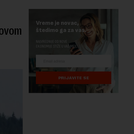
Vreme je novac,
Novom
štedimo ga za vas.
NAJVREDNIJE OD NOVE
EKONOMIJE STIŽE U VAŠ MEJL.
PRIJAVITE SE