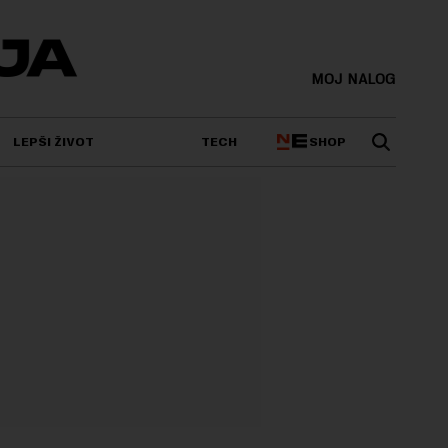
MOJ NALOG
SHOP
LEPŠI ŽIVOT
TECH