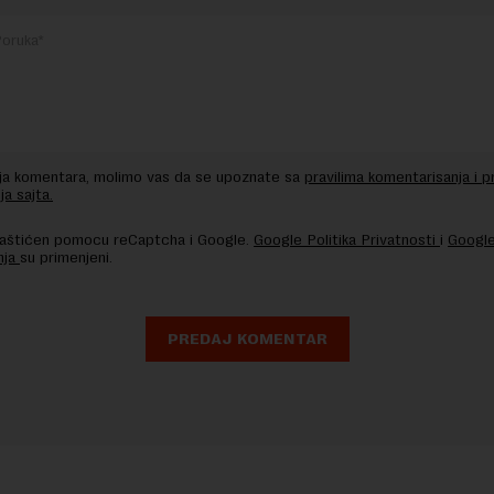
nja komentara, molimo vas da se upoznate sa
pravilima komentarisanja i p
ja sajta.
 zaštićen pomocu reCaptcha i Google.
Google Politika Privatnosti
i
Google
nja
su primenjeni.