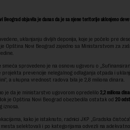
i Beograd objavila je danas da je sa njene teritorije uklonjeno devet 
vedeno, uklanjanju divljih deponija, koje je počelo pre des
a je Opština Novi Beograd zajedno sa Ministarstvom za zaš
redine.
e smeća sprovedeno je na osnovu ugovoru o „Sufinansiran
je projekta prevencije nelegalnog odlaganja otpada i uklanj
ni“, a ukupna vrednost radova bila je 2,8 miliona dinara.
no je da je ministarstvo ugovorom opredelilo
2,2 miliona dina
ok je Opština Novi Beograd obezbedila ostatak od
20 ods
 iznosa.
okacijama, kako je istaknuto, radnici JKP „Gradska čistoća
u mesta selektovali i po kategorijama odvezli na adekvatn