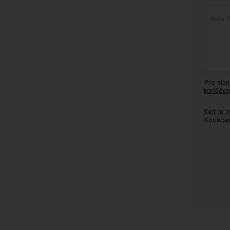
Pre sla
korišćen
Sajt je
Korišće