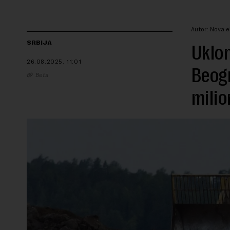
Autor: Nova 
SRBIJA
Uklon
26.08.2025.
11:01
Beogr
Beta
milio