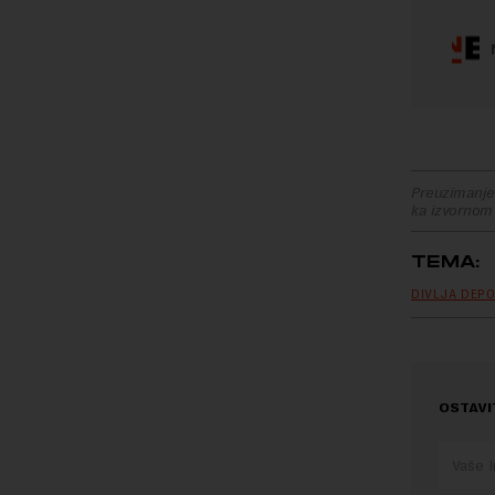
Preuzimanje 
ka izvornom
TEMA:
DIVLJA DEP
OSTAVI