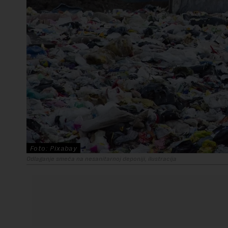
Foto: Pixabay
Odlaganje smeća na nesanitarnoj deponiji, ilustracija