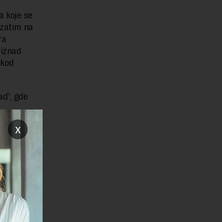
a koje se
 zatim na
ra
 iznad
 kod
ad“, gde
x
i na
pada na
nala bilo