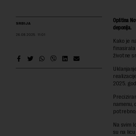
Opština Nov
SRBIJA
deponija.
26.08.2025.
11:01
Kako je na
finasiral
životne s
Uklanjanj
realizaci
2025. godi
Precizira
namenu, d
potrebnog
Na svim l
su na lic