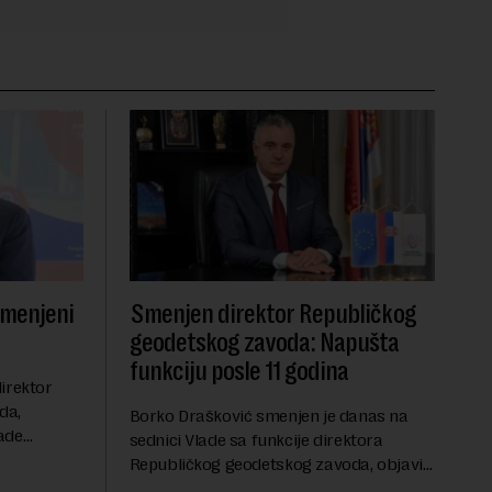
smenjeni
Smenjen direktor Republičkog
geodetskog zavoda: Napušta
funkciju posle 11 godina
irektor
da,
Borko Drašković smenjen je danas na
ade
sednici Vlade sa funkcije direktora
roveo čak 11
Republičkog geodetskog zavoda, objavio
a 2015.
je portal Nova.rs.Drašković je na poziciji