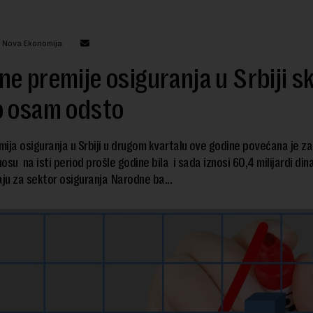
: Nova Ekonomija
e premije osiguranja u Srbiji sk
o osam odsto
ija osiguranja u Srbiji u drugom kvartalu ove godine povećana je z
osu na isti period prošle godine bila i sada iznosi 60,4 milijardi din
aju za sektor osiguranja Narodne ba...