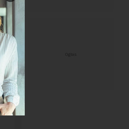
je
ih vozila
janje linka