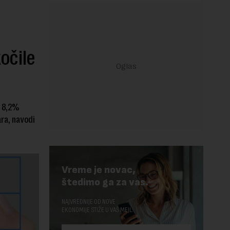
očile
a 8,2%
ara, navodi
Vreme je novac,
štedimo ga za vas.
NAJVREDNIJE OD NOVE
EKONOMIJE STIŽE U VAŠ MEJL.