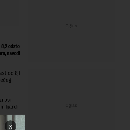
 8,2 odsto
ara, navodi
ast od 8,1
većeg
znosi
milijardi
x
om