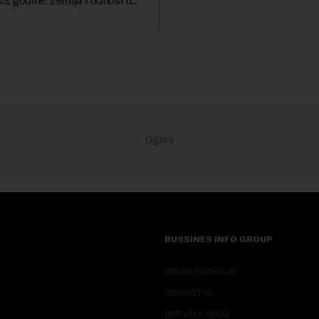
. godine. Zemlja i odnosi u
izabran za v.d. di...
a su se nekoliko puta
sali, a sektor rudarstva danas
velike r...
BUSSINES INFO GROUP
ONLINE EDUKACIJE
IZDAVAŠTVO
MEDIJSKE OBUKE