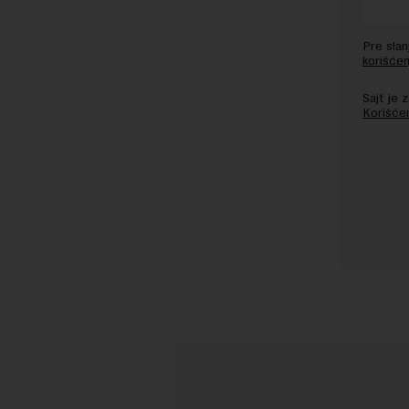
Pre sla
korišćen
Sajt je
Korišće