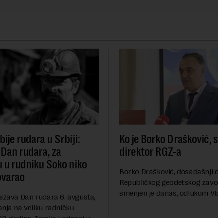
ije rudara u Srbiji:
Ko je Borko Drašković, 
 Dan rudara, za
direktor RGZ-a
u u rudniku Soko niko
Borko Drašković, dosadašnji d
ovarao
Republičkog geodetskog zavo
smenjen je danas, odlukom Vl
ležava Dan rudara 6. avgusta,
Srbije.On je na ovoj funkciji p
anja na veliku radničku
godina. Preciznije, on je 23. jul