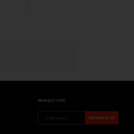
direktora RGZ-a bio 11 godina.Kako piše
Nova....
NEWSLETTER
PRIJAVITE SE