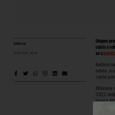
Ukupna prem
SRBIJA
odsto u odn
se u
izvešt
14.10.2021.
10:14
Neživotna
odsto, a 
rasta pre
Bilansna s
333,2 mili
dinara št
Posmatra