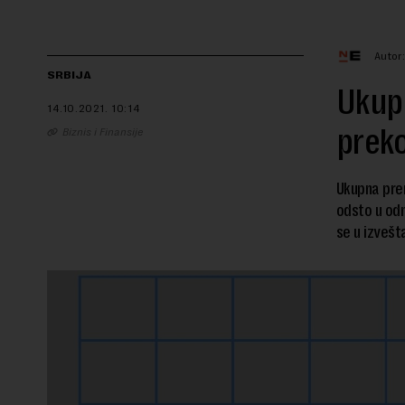
Autor
SRBIJA
Ukupn
14.10.2021.
10:14
prek
Biznis i Finansije
Ukupna prem
odsto u odn
se u izvešt