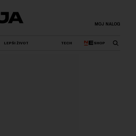
MOJ NALOG
SHOP
LEPŠI ŽIVOT
TECH