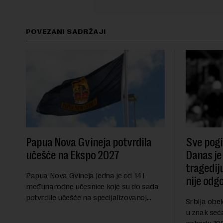
POVEZANI SADRŽAJI
Papua Nova Gvineja potvrdila
Sve pogib
učešće na Ekspo 2027
Danas je
tragedij
Papua Nova Gvineja jedna je od 141
nije odg
međunarodne učesnice koje su do sada
potvrdile učešće na specijalizovanoj
Srbija obe
međunarodnoj izložbi "Ekspu 2027"
u znak seć
Beograd, gde će predstaviti i kao državu