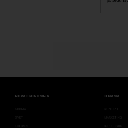
pobedu 1903
sa najvećom jezičkom ra...
njoj od tad
transformi
karakterišu 
NOVA EKONOMIJA
O NAMA
SRBIJA
KONTAKT
SVET
MARKETING
KOLUMNE
IMPRESSUM