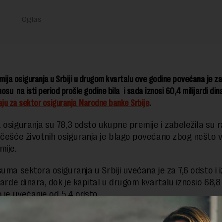
ija osiguranja u Srbiji u drugom kvartalu ove godine povećana je za
osu na isti period prošle godine bila i sada iznosi 60,4 milijardi din
aju za sektor osiguranja Narodne banke Srbije
.
 osiguranja su 78,3 odsto ukupne premije i zabeležila su r
učešće životnih osiguranja je blago povećano zbog nešto 
mije.
uma sektora osiguranja u Srbiji uvećana je za 7,6 odsto i i
jarde dinara, dok je kapital u drugom kvartalu iznosio 68,8 
o je uvećanje od 5,4 odsto.
no prema vrstama osiguranja, struktura premije u drug