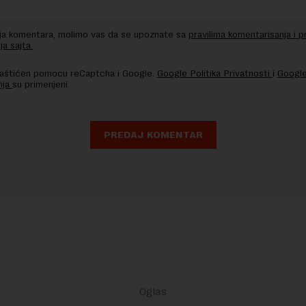
nja komentara, molimo vas da se upoznate sa
pravilima komentarisanja i p
ja sajta.
 zaštićen pomocu reCaptcha i Google.
Google Politika Privatnosti
i
Google
nja
su primenjeni.