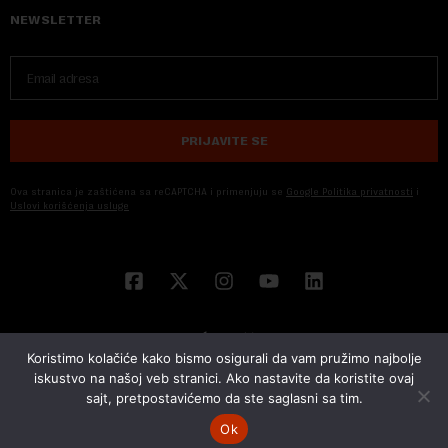
NEWSLETTER
PRIJAVITE SE
Ova stranica je zaštićena sa reCAPTCHA i primenjuju se
Google Politika privatnosti
i
Uslovi korišćenja usluge
Koristimo kolačiće kako bismo osigurali da vam pružimo najbolje
iskustvo na našoj veb stranici. Ako nastavite da koristite ovaj
sajt, pretpostavićemo da ste saglasni sa tim.
© 2026 NOVA EKONOMIJA | SVA PRAVA ZADŽANA | DEVELOPED BY
CUBES
Ok