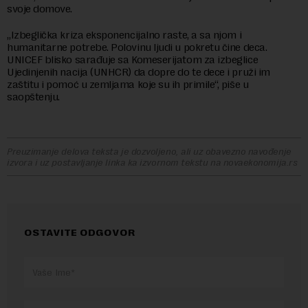
svoje domove.
„Izbeglička kriza eksponencijalno raste, a sa njom i
humanitarne potrebe. Polovinu ljudi u pokretu čine deca.
UNICEF blisko sarađuje sa Komeserijatom za izbeglice
Ujedinjenih nacija (UNHCR) da dopre do te dece i pruži im
zaštitu i pomoć u zemljama koje su ih primile“, piše u
saopštenju.
Preuzimanje delova teksta je dozvoljeno, ali uz obavezno navođenje
izvora i uz postavljanje linka ka izvornom tekstu na novaekonomija.rs
OSTAVITE ODGOVOR