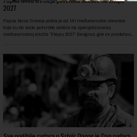
Papua Nova Gvineja potvrdila učešće na Ekspo
2027
Papua Nova Gvineja jedna je od 141 međunarodne učesnice
koje su do sada potvrdile učešće na specijalizovanoj
međunarodnoj izložbi "Ekspu 2027" Beograd, gde će predstaviti
i kao državu sa najvećom jezičkom ra...
Sve pogibije rudara u Srbiji: Danas je Dan rudara,