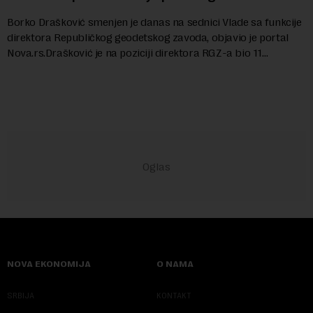
Borko Drašković smenjen je danas na sednici Vlade sa funkcije
direktora Republičkog geodetskog zavoda, objavio je portal
Nova.rs.Drašković je na poziciji direktora RGZ-a bio 11
godina.Kako piše Nova....
NOVA EKONOMIJA
O NAMA
SRBIJA
KONTAKT