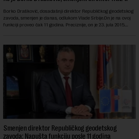
Borko Drašković, dosadašnji direktor Republičkog geodetskog
zavoda, smenjen je danas, odlukom Vlade Srbije.On je na ovoj
funkciji proveo čak 11 godina. Preciznije, on je 23. jula 2015.
izabran za v.d. di...
Smenjen direktor Republičkog geodetskog
zavoda: Napušta funkciju posle 11 godina