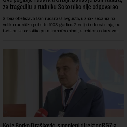
za tragediju u rudniku Soko niko nije odgovarao
Srbija obeležava Dan rudara 6. avgusta, u znak sećanja na
veliku radničku pobedu 1903. godine. Zemlja i odnosi u njoj od
tada su se nekoliko puta transformisali, a sektor rudarstva
danas karakterišu velike r...
Ko je Borko Drašković, smenjeni direktor RGZ-a