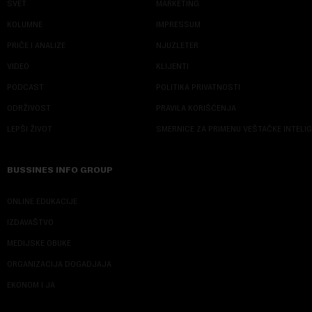
SVET
MARKETING
KOLUMNE
IMPRESSUM
PRIČE I ANALIZE
NJUZLETER
VIDEO
KLIJENTI
PODCAST
POLITIKA PRIVATNOSTI
ODRŽIVOST
PRAVILA KORIŠĆENJA
LEPŠI ŽIVOT
SMERNICE ZA PRIMENU VEŠTAČKE INTELI
BUSSINES INFO GROUP
ONLINE EDUKACIJE
IZDAVAŠTVO
MEDIJSKE OBUKE
ORGANIZACIJA DOGADJAJA
EKONOM I JA