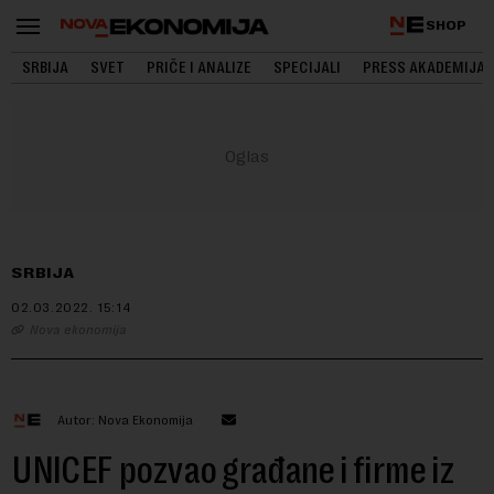
SHOP
SRBIJA
SVET
PRIČE I ANALIZE
SPECIJALI
PRESS AKADEMIJA
SRBIJA
02.03.2022.
15:14
Nova ekonomija
Autor: Nova Ekonomija
UNICEF pozvao građane i firme iz