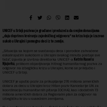
UNICEF u Srbiji pozivao je građane i preduzeća da svojim donacijama
„daju doprinos kreiranju zajedničkog odgovora“ na krizu koju je izazvao
sukob u Ukrajini i pomognu deci iz te zemlje.
„Situacija sa kojom se suočavaju deca i porodice zahvaćene
eskalirajućim sukobom u Ukrajini svakog minuta postaje sve
teža“, izjavila je izvršna direktorka UNICEF-a
Ketrin Rasel u
Njujorku
, prilikom objavljivanja Hitnog humanitarnog poziva za
odgovor na izbegličku krizu u Ukrajini, kome se priključio i
UNICEF u Srbiji.
UNICEF je uputio poziv za prikupljanje 276 miliona američkih
dolara za decu u Ukrajini kroz Hitan poziv Kancelarije UN za
koordinaciju humanitarnih pitanja (OCHA), kao i dodatnih 73
miliona američkih dolara za Regionalni plan za odgovor na
izbegličku krizu u susednim zemljama.