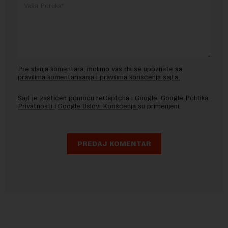
Pre slanja komentara, molimo vas da se upoznate sa
pravilima komentarisanja i pravilima korišćenja sajta.
Sajt je zaštićen pomocu reCaptcha i Google.
Google Politika
Privatnosti
i
Google Uslovi Korišćenja
su primenjeni.