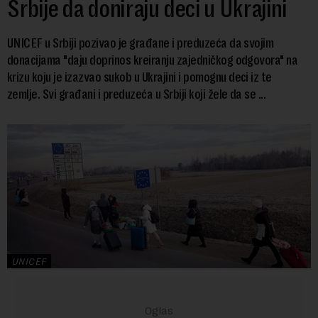
Srbije da doniraju deci u Ukrajini
UNICEF u Srbiji pozivao je građane i preduzeća da svojim
donacijama "daju doprinos kreiranju zajedničkog odgovora" na
krizu koju je izazvao sukob u Ukrajini i pomognu deci iz te
zemlje. Svi građani i preduzeća u Srbiji koji žele da se ...
UNICEF