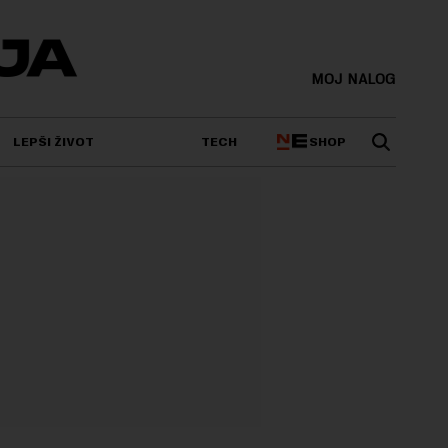
MOJ NALOG
SHOP
LEPŠI ŽIVOT
TECH