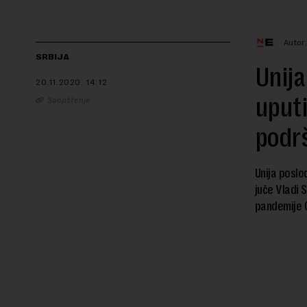
Autor
SRBIJA
Unija
20.11.2020.
14:12
uputi
Saopštenje
podrš
Unija poslo
juče Vladi 
pandemije C