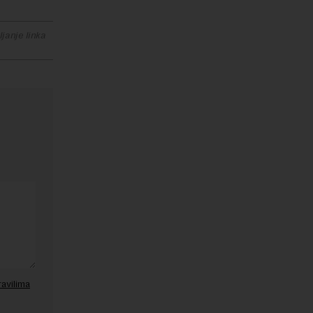
janje linka
ravilima