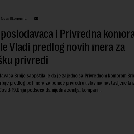
: Nova Ekonomija
 poslodavaca i Privredna komor
le Vladi predlog novih mera za
ku privredi
davaca Srbije saopštila je da je zajedno sa Privrednom komorom Srbi
Srbije predlog pet mera za pomoć privredi u uslovima nastavljene kr
ovid-19.Unija podseća da nijedna zemlja, kompani...