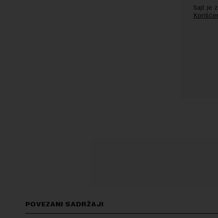
Sajt je
Korišće
POVEZANI SADRŽAJI