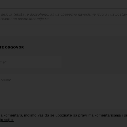
delova teksta je dozvoljeno, ali uz obavezno navođenje izvora i uz postavl
 tekstu na novaekonomija.rs
TE ODGOVOR
nja komentara, molimo vas da se upoznate sa
pravilima komentarisanja i p
ja sajta.