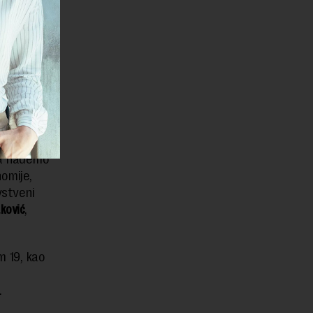
lnom nivou
ganjima za
ja u
zvoda
e do 50
ac nema
mera
lade da
da nađemo
omije,
vstveni
ković
,
m 19, kao
.