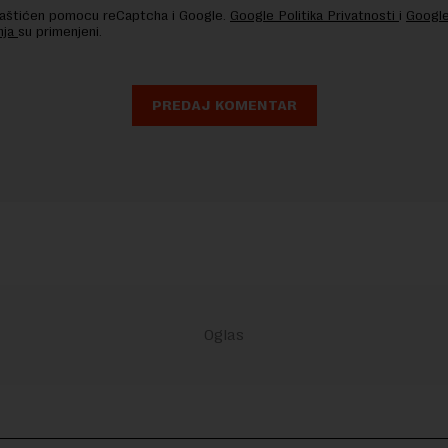
 zaštićen pomocu reCaptcha i Google.
Google Politika Privatnosti
i
Google
nja
su primenjeni.