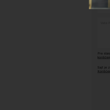
Pre sla
korišćen
Sajt je
Korišće