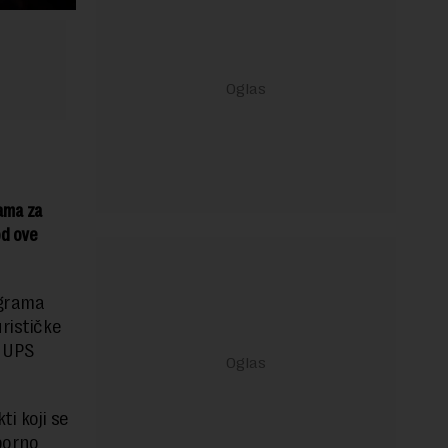
jama za
od ove
ograma
rističke
u UPS
ti koji se
porno