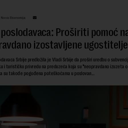
: Nova Ekonomija
 poslodavaca: Proširiti pomoć n
avdano izostavljene ugostitelje
odavaca Srbije predložila je Vladi Srbije da proširi uredbu o subvenc
ku i turističku privredu na preduzeća koja su "neopravdano izuzeta 
oja su takođe pogođena poteškoćama u poslovan...