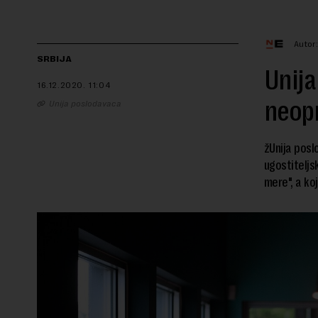
Autor
SRBIJA
Unija
16.12.2020.
11:04
neopr
Unija poslodavaca
žUnija posl
ugostiteljs
mere", a k