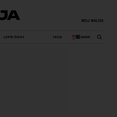
MOJ NALOG
SHOP
LEPŠI ŽIVOT
TECH