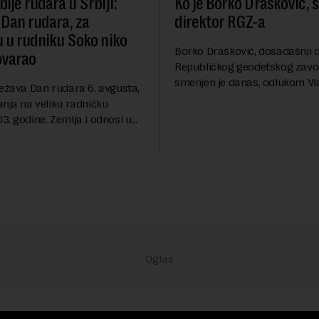
ije rudara u Srbiji:
Ko je Borko Drašković, 
 Dan rudara, za
direktor RGZ-a
u u rudniku Soko niko
Borko Drašković, dosadašnji d
ovarao
Republičkog geodetskog zavo
smenjen je danas, odlukom Vl
ležava Dan rudara 6. avgusta,
Srbije.On je na ovoj funkciji p
anja na veliku radničku
godina. Preciznije, on je 23. jul
. godine. Zemlja i odnosi u
izabran za v.d. di...
a su se nekoliko puta
sali, a sektor rudarstva danas
velike r...