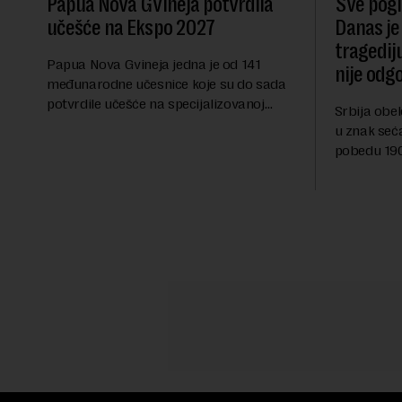
Papua Nova Gvineja potvrdila
Sve pogib
učešće na Ekspo 2027
Danas je
tragedij
Papua Nova Gvineja jedna je od 141
nije odg
međunarodne učesnice koje su do sada
potvrdile učešće na specijalizovanoj
Srbija obe
međunarodnoj izložbi "Ekspu 2027"
u znak seć
Beograd, gde će predstaviti i kao državu
pobedu 1903
sa najvećom jezičkom ra...
njoj od tad
transformi
karakterišu 