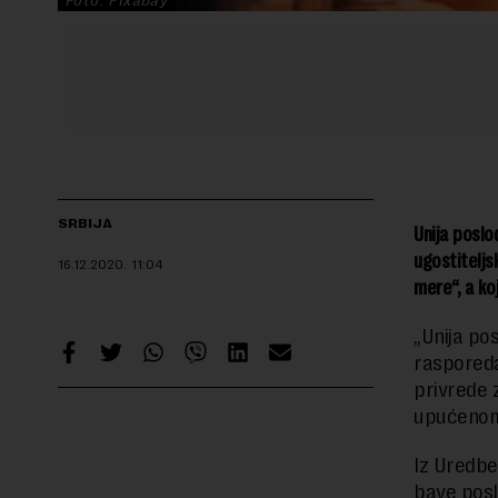
Foto: Pixabay
SRBIJA
Unija poslo
ugostiteljs
16.12.2020.
11:04
mere“, a k
„Unija po
rasporeda
privrede 
upućenom 
Iz Uredbe 
bave posl