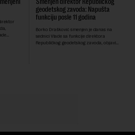
smenjeni
Smenjen direktor Republičkog
geodetskog zavoda: Napušta
funkciju posle 11 godina
irektor
da,
Borko Drašković smenjen je danas na
ade
sednici Vlade sa funkcije direktora
roveo čak 11
Republičkog geodetskog zavoda, objavio
a 2015.
je portal Nova.rs.Drašković je na poziciji
direktora RGZ-a bio 11 godina.Kako piše
Nova....