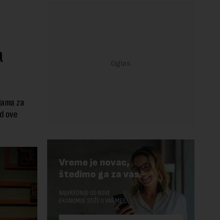
a
ijama za
od ove
Vreme je novac,
štedimo ga za vas.
NAJVREDNIJE OD NOVE
EKONOMIJE STIŽE U VAŠ MEJL.