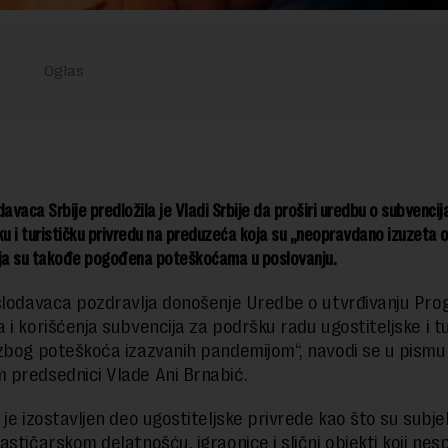
davaca Srbije predložila je Vladi Srbije da proširi uredbu o subvenci
ku i turističku privredu na preduzeća koja su „neopravdano izuzeta 
oja su takođe pogođena poteškoćama u poslovanju.
slodavaca pozdravlja donošenje Uredbe o utvrđivanju Pr
 i korišćenja subvencija za podršku radu ugostiteljske i tu
zbog poteškoća izazvanih pandemijom“, navodi se u pism
predsednici Vlade Ani Brnabić.
je izostavljen deo ugostiteljske privrede kao što su subjek
astičarskom delatnošću, igraonice i slični objekti koji nes