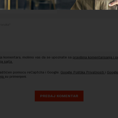
nja komentara, molimo vas da se upoznate sa
pravilima komentarisanja i p
ja sajta.
 zaštićen pomocu reCaptcha i Google.
Google Politika Privatnosti
i
Google
nja
su primenjeni.