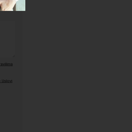
ravilima
 Uslovi