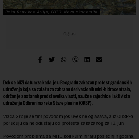
Reka Rzav kod Arilja, FOTO: Nova ekonomija
Dok se bliži datum za kada je u Beogradu zakazan protest građanskih
udruženja koja se zalažu za zabranu derivacionih mini-hidrocentrala,
održan je sastanak predstavnika vlasti, naučne zajednice i aktivista
udruženja Odbranimo reke Stare planine (ORSP).
Vlada Srbije se tim povodom još uvek ne oglašava, a iz ORSP-a
poručuju da ne odustaju od protesta zakazanog za 13. jun.
Povodom problema sa MHE, koji kulminiraju poslednjih godina,