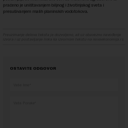
praćeno je uništavanjem biljnog i životinjskog sveta i
presušivanjem malih planinskih vodotokova.
Preuzimanje delova teksta je dozvoljeno, ali uz obavezno navođenje
izvora i uz postavljanje linka ka izvornom tekstu na novaekonomija.rs
OSTAVITE ODGOVOR