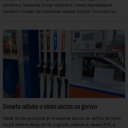
direktora Telekoma Srbije Vladimira Lučića nepoželjnom
osobom i trajno mu zabranilo ulazak, tranzit i boravak na
Kosovu, navodeći kao razlog njegove javn...
Doneta odluka o visini akciza na gorivo
Vlada Srbije produžila je smanjenje akciza na naftne derivate
za još sedam dana, do 16. avgusta, objavio je danas RTS, a