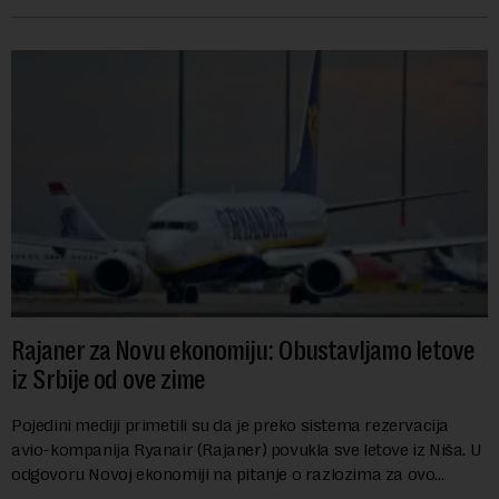
dinara po litru. ...
Rajaner za Novu ekonomiju: Obustavljamo letove
iz Srbije od ove zime
Pojedini mediji primetili su da je preko sistema rezervacija
avio-kompanija Ryanair (Rajaner) povukla sve letove iz Niša. U
odgovoru Novoj ekonomiji na pitanje o razlozima za ovo
povlačenje, ovaj avio-gigant...