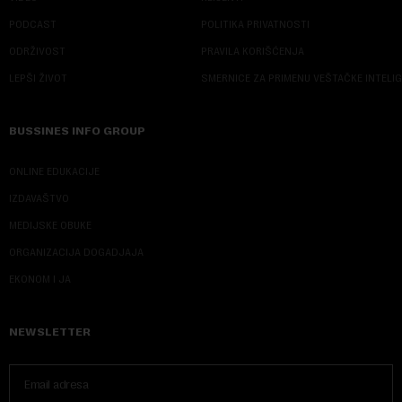
PODCAST
POLITIKA PRIVATNOSTI
ODRŽIVOST
PRAVILA KORIŠĆENJA
LEPŠI ŽIVOT
SMERNICE ZA PRIMENU VEŠTAČKE INTELI
BUSSINES INFO GROUP
ONLINE EDUKACIJE
IZDAVAŠTVO
MEDIJSKE OBUKE
ORGANIZACIJA DOGADJAJA
EKONOM I JA
NEWSLETTER