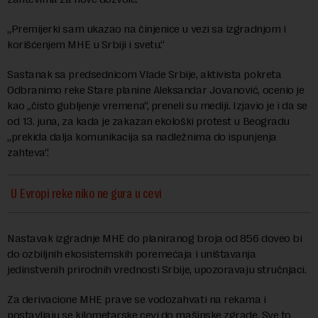
„Premijerki sam ukazao na činjenice u vezi sa izgradnjom i
korišćenjem MHE u Srbiji i svetu.“
Sastanak sa predsednicom Vlade Srbije, aktivista pokreta
Odbranimo reke Stare planine Aleksandar Jovanović, ocenio je
kao „čisto gubljenje vremena“, preneli su mediji. Izjavio je i da se
od 13. juna, za kada je zakazan ekološki protest u Beogradu
„prekida dalja komunikacija sa nadležnima do ispunjenja
zahteva“.
U Evropi reke niko ne gura u cevi
Nastavak izgradnje MHE do planiranog broja od 856 doveo bi
do ozbiljnih ekosistemskih poremećaja i uništavanja
jedinstvenih prirodnih vrednosti Srbije, upozoravaju stručnjaci.
Za derivacione MHE prave se vodozahvati na rekama i
postavljaju se kilometarske cevi do mašinske zgrade. Sve to