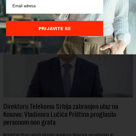
POVEZANI SADRŽAJI
PRIJAVITE SE
Direktoru Telekoma Srbija zabranjen ulaz na
Kosovo: Vladimira Lučića Priština proglasila
personom non grata
Ministarstvo unutrašnjih poslova Kosova proglasilo je