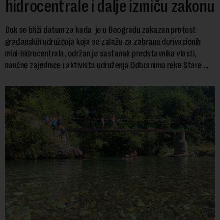
hidrocentrale i dalje izmiču zakonu
Dok se bliži datum za kada je u Beogradu zakazan protest
građanskih udruženja koja se zalažu za zabranu derivacionih
mini-hidrocentrala, održan je sastanak predstavnika vlasti,
naučne zajednice i aktivista udruženja Odbranimo reke Stare ...