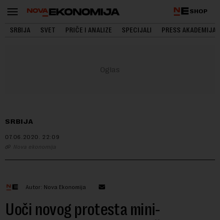
SHOP
SRBIJA
SVET
PRIČE I ANALIZE
SPECIJALI
PRESS AKADEMIJA
SRBIJA
07.06.2020.
22:09
Nova ekonomija
Autor: Nova Ekonomija
Uoči novog protesta mini-