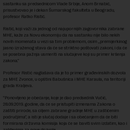
sastanku sa predsednicom Vlade Srbije, Anom Brnabić,
prisustvovao je i dekan Šumarskog fakulteta u Beogradu,
profesor Ratko Ristić.
Ristić, koji važi za jednog od najupornijih zagovornika zabrane
MHE, kaže za Novu ekonomiju da na sastanku nije bilo nekih
novih momenata u vezi sa tim problemom, osim „premijerkinog
jasno izraženog stava da će se striktno poštovati zakoni, i da će
se posebna pažnja usmeriti na slučajeve koji su primer kršenja
zakona.“
Profesor Ristić naglašava da je to primer građevinskih dozvola
za MHE Zvonce, u opštini Babušnica i MHE Кaraula, na teritoriji
grada Кraljeva.
“Ponovljeno je obećanje, koje je dao predsednik Vučić,
28.09.2019. godine, da će se pristupiti izmenama Zakona o
zaštiti prirode, sa ciljem zabrane gradnje MHE u zaštićenim
područjima“, a isti je slučaj dodaje i sa obećanjem da će biti
formirana državna komisija koja će se baviti svim izdatim, kao i
zahtevima za nove dozvole.