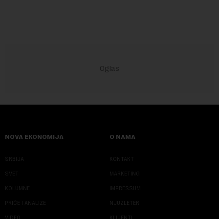
NOVA EKONOMIJA
O NAMA
SRBIJA
KONTAKT
SVET
MARKETING
KOLUMNE
IMPRESSUM
PRIČE I ANALIZE
NJUZLETER
VIDEO
KLIJENTI