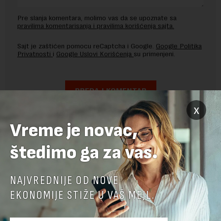
Pre slanja komentara, molimo vas da se upoznate sa
pravilima komentarisanja i pravilima korišćenja sajta.
Sajt je zaštićen pomocu reCaptcha i Google.
Google Politika
Privatnosti
i
Google Uslovi Korišćenja
su primenjeni.
x
Vreme je novac,
štedimo ga za vas.
NAJVREDNIJE OD NOVE
EKONOMIJE STIŽE U VAŠ MEJL.