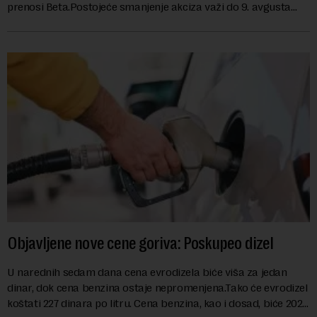
prenosi Beta.Postojeće smanjenje akciza važi do 9. avgusta
kao mera ublažavanja po...
Objavljene nove cene goriva: Poskupeo dizel
U narednih sedam dana cena evrodizela biće viša za jedan
dinar, dok cena benzina ostaje nepromenjena.Tako će evrodizel
koštati 227 dinara po litru. Cena benzina, kao i dosad, biće 202