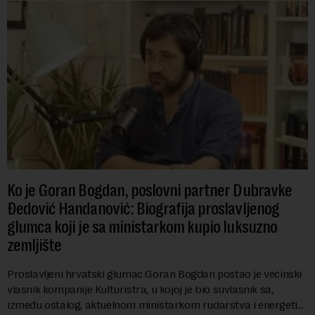
Ko je Goran Bogdan, poslovni partner Dubravke
Đedović Handanović: Biografija proslavljenog
glumca koji je sa ministarkom kupio luksuzno
zemljište
Proslavljeni hrvatski glumac Goran Bogdan postao je većinski
vlasnik kompanije Kulturistra, u kojoj je bio suvlasnik sa,
između ostalog, aktuelnom ministarkom rudarstva i energetike