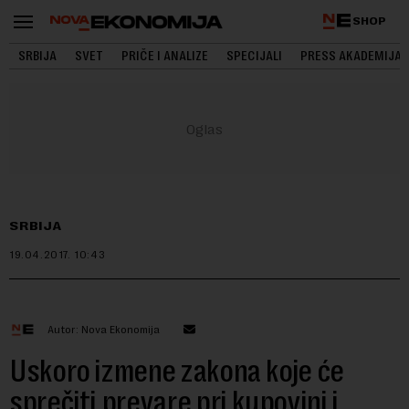
SHOP
SRBIJA
SVET
PRIČE I ANALIZE
SPECIJALI
PRESS AKADEMIJA
SRBIJA
19.04.2017.
10:43
Autor: Nova Ekonomija
Uskoro izmene zakona koje će
sprečiti prevare pri kupovini i