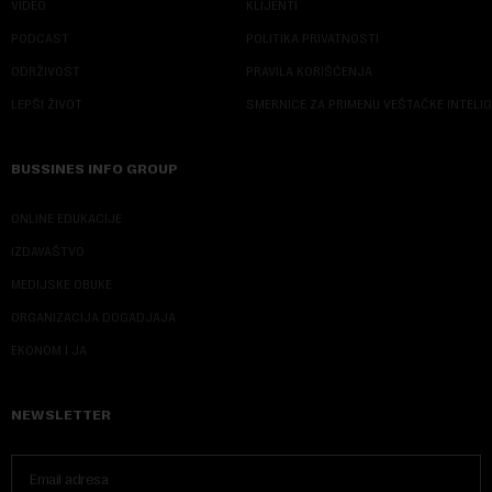
VIDEO
KLIJENTI
PODCAST
POLITIKA PRIVATNOSTI
ODRŽIVOST
PRAVILA KORIŠĆENJA
LEPŠI ŽIVOT
SMERNICE ZA PRIMENU VEŠTAČKE INTELI
BUSSINES INFO GROUP
ONLINE EDUKACIJE
IZDAVAŠTVO
MEDIJSKE OBUKE
ORGANIZACIJA DOGADJAJA
EKONOM I JA
NEWSLETTER