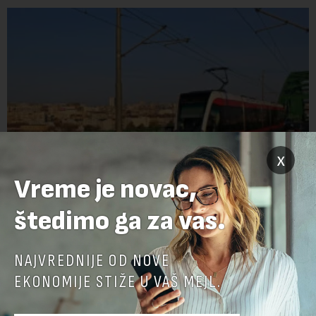
x
Vreme je novac,
Kada će se Beograđani voziti u klimatizovanom
štedimo ga za vas.
prevozu: Od 113 tramvaja, samo u 15 radi klima
Ovih dana nijedan od 30 tramvaja marke CAF ("Kaf") ne
NAJVREDNIJE OD NOVE
učestvuje u beogradskom saobraćaju, pa GSP mora da se
oslanja na stara vozila bez klima uređaja, kažu za Novu
EKONOMIJE STIŽE U VAŠ MEJL.
ekonomiju iz Sindikata Centar – GSP i Centr...