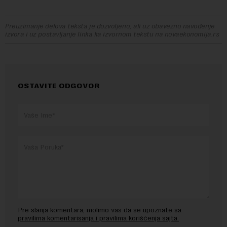
Preuzimanje delova teksta je dozvoljeno, ali uz obavezno navođenje
izvora i uz postavljanje linka ka izvornom tekstu na novaekonomija.rs
OSTAVITE ODGOVOR
Pre slanja komentara, molimo vas da se upoznate sa
pravilima komentarisanja i pravilima korišćenja sajta.