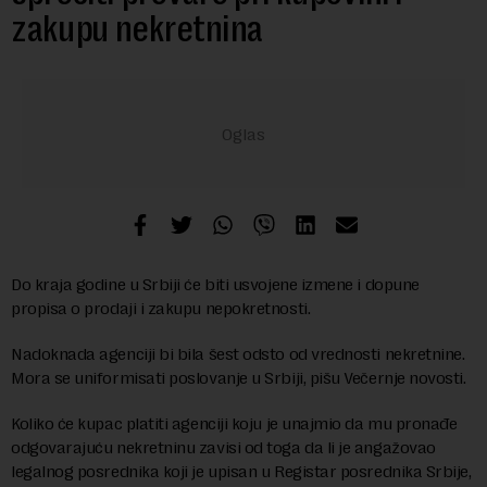
zakupu nekretnina
Do kraja godine u Srbiji će biti usvojene izmene i dopune
propisa o prodaji i zakupu nepokretnosti.
Nadoknada agenciji bi bila šest odsto od vrednosti nekretnine.
Mora se uniformisati poslovanje u Srbiji, pišu Večernje novosti.
Koliko će kupac platiti agenciji koju je unajmio da mu pronađe
odgovarajuću nekretninu zavisi od toga da li je angažovao
legalnog posrednika koji je upisan u Registar posrednika Srbije,