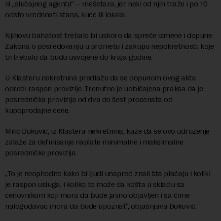
ili „slučajnog agenta“ – mešetara, jer neki od njih traže i po 10
odsto vrednosti stana, kuće ili lokala.
Njihovu bahatost trebalo bi uskoro da spreče izmene i dopune
Zakona o posredovanju u prometu i zakupu nepokretnosti, koje
bi trebalo da budu usvojene do kraja godine.
U Klasteru nekretnina predlažu da se dopunom ovog akta
odredi raspon provizije. Trenutno je uobičajena praksa da je
posrednička provizija od dva do šest procenata od
kupoprodajne cene.
Milić Đoković, iz Klastera nekretnina, kaže da se ovo udruženje
zalaže za definisanje naplate minimalne i maksimalne
posredničke provizije.
„To je neophodno kako bi ljudi unapred znali šta plaćaju i koliki
je raspon usluga, i koliko to može da košta u skladu sa
cenovnikom koji mora da bude javno objavljen i sa čime
nalogodavac mora da bude upoznat“, objašnjava Đoković.