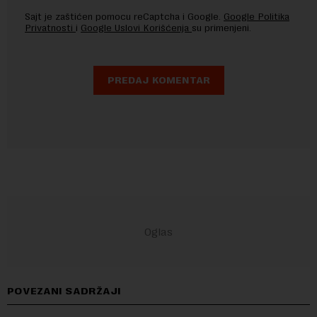
Sajt je zaštićen pomocu reCaptcha i Google.
Google Politika
Privatnosti
i
Google Uslovi Korišćenja
su primenjeni.
POVEZANI SADRŽAJI