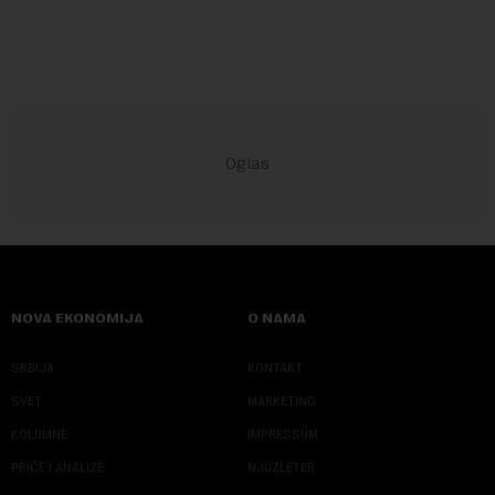
u Vladi Srbije, Dubravkom...
NOVA EKONOMIJA
O NAMA
SRBIJA
KONTAKT
SVET
MARKETING
KOLUMNE
IMPRESSUM
PRIČE I ANALIZE
NJUZLETER