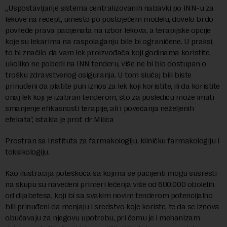
„Uspostavljanje sistema centralizovanih nabavki po INN-u za
lekove na recept, umesto po postojećem modelu, dovelo bi do
povrede prava pacijenata na izbor lekova, a terapijske opcije
koje su lekarima na raspolaganju bile bi ograničene. U praksi,
to bi značilo da vam lek proizvođača koji godinama koristite,
ukoliko ne pobedi na INN tenderu, više ne bi bio dostupan o
trošku zdravstvenog osiguranja. U tom slučaj bili biste
prinuđeni da platite pun iznos za lek koji koristite, ili da koristite
onaj lek koji je izabran tenderom, što za posledicu može imati
smanjenje efikasnosti terapije, ali i povećanja neželjenih
efekata“, istakla je prof. dr Milica
Prostran sa Instituta za farmakologiju, kliničku farmakologiju i
toksikologiju.
Kao ilustracija poteškoća sa kojima se pacijenti mogu susresti
na skupu su navedeni primeri lečenja više od 600.000 obolelih
od dijabetesa, koji bi sa svakim novim tenderom potencijalno
bili prinuđeni da menjaju i sredstvo koje koriste, te da se iznova
obučavaju za njegovu upotrebu, pri čemu je i mehanizam