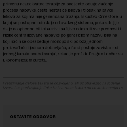
primenu neadekvatne terapije za pacijente, odugovlačenje
procesa nabavke, česte nestašice lekova i trošak nabavke
lekova za kojima nije generisana tražnja. Iskustvo Crne Gore, u
kojoj se postupno odustaje od ovakvog sistema, pokazatelj je
da je neophodno biti obazriv i pažljivo odmeriti sve prednosti i
rizike centralizovane nabavke po generičkom nazivu leka na
koji način se obezbeđuje monopolski položaj jednom
proizvođaču i jednom dobavljaču, a fond postaje zavistan od
jednog kanala snabdevanja“, rekao je prof. dr Dragan Lončar sa
Ekonomskog fakulteta.
Preuzimanje delova teksta je dozvoljeno, ali uz obavezno navođenje
izvora i uz postavljanje linka ka izvornom tekstu na novaekonomija.rs
OSTAVITE ODGOVOR