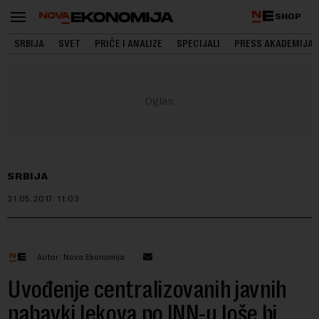
SHOP
SRBIJA
SVET
PRIČE I ANALIZE
SPECIJALI
PRESS AKADEMIJA
SRBIJA
31.05.2017.
11:03
Autor: Nova Ekonomija
Uvođenje centralizovanih javnih
nabavki lekova po INN-u loše bi