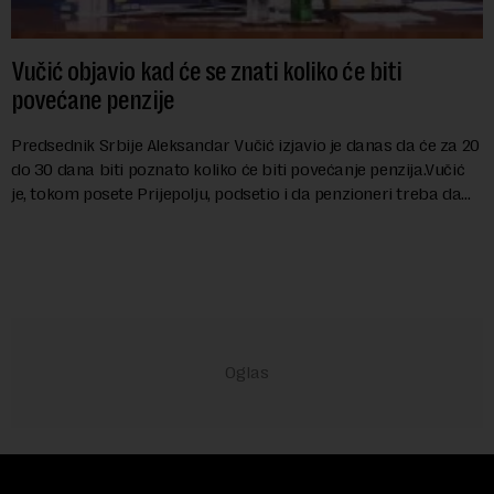
Vučić objavio kad će se znati koliko će biti
povećane penzije
Predsednik Srbije Aleksandar Vučić izjavio je danas da će za 20
do 30 dana biti poznato koliko će biti povećanje penzija.Vučić
je, tokom posete Prijepolju, podsetio i da penzioneri treba da
dobiju jednok...