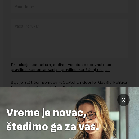
Pre slanja komentara, molimo vas da se upoznate sa
pravilima komentarisanja i pravilima korišćenja sajta.
Sajt je zaštićen pomocu reCaptcha i Google.
Google Politika
Privatnosti
i
Google Uslovi Korišćenja
su primenjeni.
x
Vreme je novac,
štedimo ga za vas.