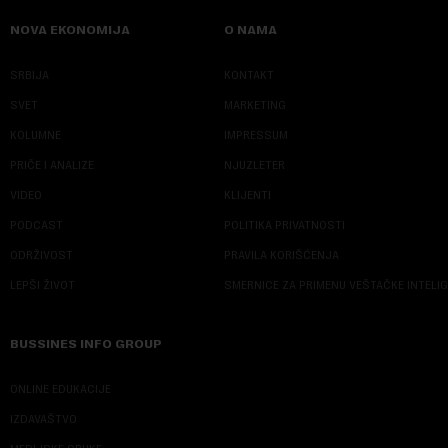
NOVA EKONOMIJA
O NAMA
SRBIJA
KONTAKT
SVET
MARKETING
KOLUMNE
IMPRESSUM
PRIČE I ANALIZE
NJUZLETER
VIDEO
KLIJENTI
PODCAST
POLITIKA PRIVATNOSTI
ODRŽIVOST
PRAVILA KORIŠĆENJA
LEPŠI ŽIVOT
SMERNICE ZA PRIMENU VEŠTAČKE INTELI
BUSSINES INFO GROUP
ONLINE EDUKACIJE
IZDAVAŠTVO