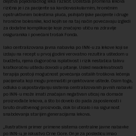
dejstva pojedinačnog leka različit. Učestala promena lekova
rizična je i za pacijente sa kardiovaskularnim, hroničnim
opstruktivnim bolestima pluća, psihijatrijske pacijente i druge
hronične bolesnike, kod kojih se na taj način povećavaju izgledi
za dodatne komplikacije koje značajno utiču na zdravlje
osiguranika i povećani trošak Fonda.
Iako centralizovana javna nabavka po INN-u za lekove koji se
izdaju na recept u prvoj godini verovatno rezultira uštedom u
budžetu, njena dugoročna isplativost i rizik nestašica takvu
kratkoročnu uštedu dovodi u pitanje. Usled neadekvatnosti
terapija postoji mogućnost povećanja ostalih troškova lečenja
pacijenata koji mogu premašiti projektovane uštede. Osim toga,
odluka o uspostavljanju sistema centralizovanih javnih nabavki
po INN-u može imati značajan negativan uticaj na domaće
proizvođače lekova, a što bi dovelo do pada zaposlenosti i
bruto društvenog proizvoda, dok bi uticalo i na sigurnost
snabdevanja starijim generacijama lekova.
„Ilustrativni primer primene sistema centralne javne nabavke
po INN-u, je iskustvo Crne Gore. On je za posledicu imao