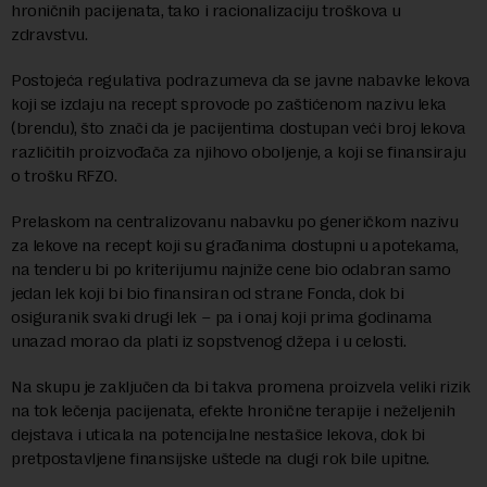
hroničnih pacijenata, tako i racionalizaciju troškova u
zdravstvu.
Postojeća regulativa podrazumeva da se javne nabavke lekova
koji se izdaju na recept sprovode po zaštićenom nazivu leka
(brendu), što znači da je pacijentima dostupan veći broj lekova
različitih proizvođača za njihovo oboljenje, a koji se finansiraju
o trošku RFZO.
Prelaskom na centralizovanu nabavku po generičkom nazivu
za lekove na recept koji su građanima dostupni u apotekama,
na tenderu bi po kriterijumu najniže cene bio odabran samo
jedan lek koji bi bio finansiran od strane Fonda, dok bi
osiguranik svaki drugi lek – pa i onaj koji prima godinama
unazad morao da plati iz sopstvenog džepa i u celosti.
Na skupu je zaključen da bi takva promena proizvela veliki rizik
na tok lečenja pacijenata, efekte hronične terapije i neželjenih
dejstava i uticala na potencijalne nestašice lekova, dok bi
pretpostavljene finansijske uštede na dugi rok bile upitne.