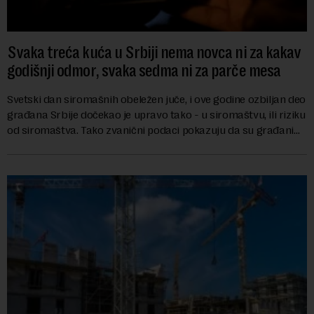
Svaka treća kuća u Srbiji nema novca ni za kakav
godišnji odmor, svaka sedma ni za parče mesa
Svetski dan siromašnih obeležen juče, i ove godine ozbiljan deo
građana Srbije dočekao je upravo tako - u siromaštvu, ili riziku
od siromaštva. Tako zvanični podaci pokazuju da su građani
koji bez problema m...