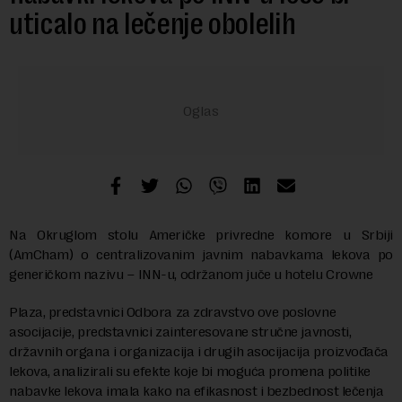
uticalo na lečenje obolelih
Na Okruglom stolu Američke privredne komore u Srbiji
(AmCham) o centralizovanim javnim nabavkama lekova po
generičkom nazivu – INN-u, održanom juče u hotelu Crowne
Plaza, predstavnici Odbora za zdravstvo ove poslovne
asocijacije, predstavnici zainteresovane stručne javnosti,
državnih organa i organizacija i drugih asocijacija proizvođača
lekova, analizirali su efekte koje bi moguća promena politike
nabavke lekova imala kako na efikasnost i bezbednost lečenja