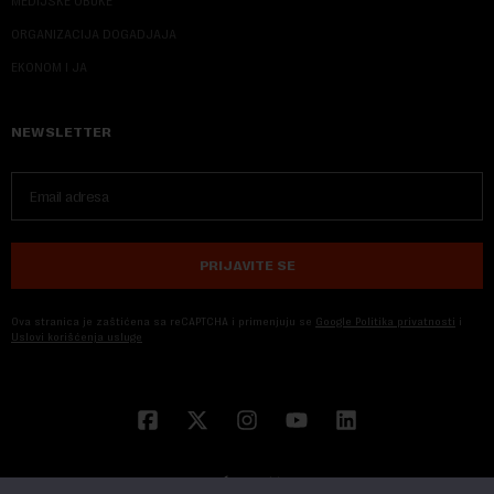
MEDIJSKE OBUKE
ORGANIZACIJA DOGADJAJA
EKONOM I JA
NEWSLETTER
PRIJAVITE SE
Ova stranica je zaštićena sa reCAPTCHA i primenjuju se
Google Politika privatnosti
i
Uslovi korišćenja usluge