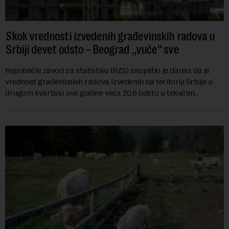
Skok vrednosti izvedenih građevinskih radova u
Srbiji devet odsto – Beograd „vuče“ sve
Republički zavod za statistiku (RZS) saopštio je danas da je
vrednost građevinskih radova izvedenih na teritoriji Srbije u
drugom kvartalu ove godine veća 20,6 odsto u tekućim
cenama u odnosu na isti period ...