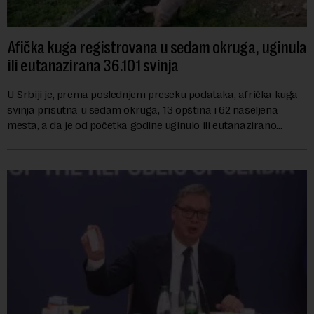
Afička kuga registrovana u sedam okruga, uginula
ili eutanazirana 36.101 svinja
U Srbiji je, prema poslednjem preseku podataka, afrička kuga
svinja prisutna u sedam okruga, 13 opština i 62 naseljena
mesta, a da je od početka godine uginulo ili eutanazirano
ukupno 36.101 grlo, izjavio je...