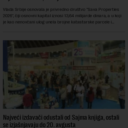
Vlada Srbije osnovala je privredno društvo "Sava Properties
2026", čiji osnovni kapital iznosi 13,64 milijarde dinara, a u koji
je kao nenovčani ulog unela brojne katastarske parcele i
objekte u okviru kompl...
Najveći izdavači odustali od Sajma knjiga, ostali
se izjašnjavaju do 20. avgusta