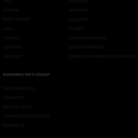
SVET
MARKETING
KOLUMNE
IMPRESSUM
PRIČE I ANALIZE
NJUZLETER
VIDEO
KLIJENTI
PODCAST
POLITIKA PRIVATNOSTI
ODRŽIVOST
PRAVILA KORIŠĆENJA
LEPŠI ŽIVOT
SMERNICE ZA PRIMENU VEŠTAČKE INTELI
BUSSINES INFO GROUP
ONLINE EDUKACIJE
IZDAVAŠTVO
MEDIJSKE OBUKE
ORGANIZACIJA DOGADJAJA
EKONOM I JA