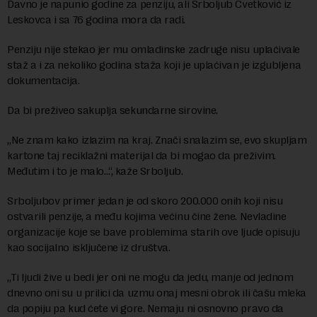
Davno je napunio godine za penziju, ali Srboljub Cvetković iz
Leskovca i sa 76 godina mora da radi.
Penziju nije stekao jer mu omladinske zadruge nisu uplaćivale
staž a i za nekoliko godina staža koji je uplaćivan je izgubljena
dokumentacija.
Da bi preživeo sakuplja sekundarne sirovine.
„Ne znam kako izlazim na kraj. Znači snalazim se, evo skupljam
kartone taj reciklažni materijal da bi mogao da preživim.
Međutim i to je malo…“, kaže Srboljub.
Srboljubov primer jedan je od skoro 200.000 onih koji nisu
ostvarili penzije, a među kojima većinu čine žene. Nevladine
organizacije koje se bave problemima starih ove ljude opisuju
kao socijalno isključene iz društva.
„Ti ljudi žive u bedi jer oni ne mogu da jedu, manje od jednom
dnevno oni su u prilici da uzmu onaj mesni obrok ili čašu mleka
da popiju pa kud ćete vi gore. Nemaju ni osnovno pravo da