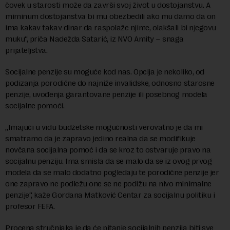
čovek u starosti može da završi svoj život u dostojanstvu. A
miminum dostojanstva bi mu obezbedili ako mu damo da on
ima kakav takav dinar da raspolaže njime, olakšali bi njegovu
muku“, priča Nadežda Satarić, iz NVO Amity – snaga
prijateljstva.
Socijalne penzije su moguće kod nas. Opcija je nekoliko, od
podizanja porodične do najniže invalidske, odnosno starosne
penzije, uvođenja garantovane penzije ili posebnog modela
socijalne pomoći.
„Imajući u vidu budžetske mogućnosti verovatno je da mi
smatramo da je zapravo jedino realna da se modifikuje
novčana socijalna pomoć i da se kroz to ostvaruje pravo na
socijalnu penziju. Ima smisla da se malo da se iz ovog prvog
modela da se malo dodatno pogledaju te porodične penzije jer
one zapravo ne podležu one se ne podižu na nivo minimalne
penzije“, kaže Gordana Matković Centar za socijalnu politiku i
profesor FEFA.
Procena stručnjaka je da će pitanje socijalnih penzija biti sve