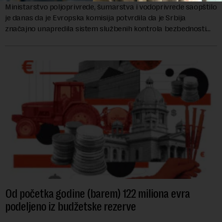
Ministarstvo poljoprivrede, šumarstva i vodoprivrede saopštilo
je danas da je Evropska komisija potvrdila da je Srbija
značajno unapredila sistem službenih kontrola bezbednosti
hrane biljnog porekla, te da k...
Od početka godine (barem) 122 miliona evra
podeljeno iz budžetske rezerve