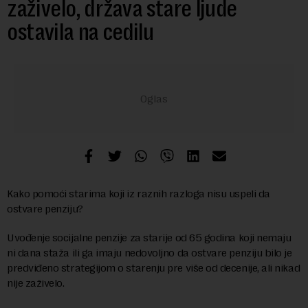
zaživelo, država stare ljude
ostavila na cedilu
Kako pomoći starima koji iz raznih razloga nisu uspeli da
ostvare penziju?
Uvođenje socijalne penzije za starije od 65 godina koji nemaju
ni dana staža ili ga imaju nedovoljno da ostvare penziju bilo je
predviđeno strategijom o starenju pre više od decenije, ali nikad
nije zaživelo.