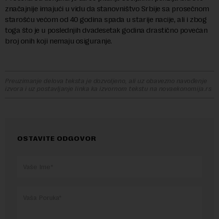
značajnije imajući u vidu da stanovništvo Srbije sa prosečnom
starošću većom od 40 godina spada u starije nacije, ali i zbog
toga što je u poslednjih dvadesetak godina drastično povećan
broj onih koji nemaju osiguranje.
Preuzimanje delova teksta je dozvoljeno, ali uz obavezno navođenje
izvora i uz postavljanje linka ka izvornom tekstu na novaekonomija.rs
OSTAVITE ODGOVOR