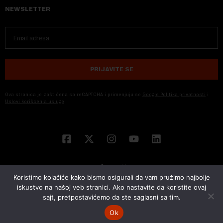
NEWSLETTER
PRIJAVITE SE
Ova stranica je zaštićena sa reCAPTCHA i primenjuju se
Google Politika privatnosti
i
Uslovi korišćenja usluge
Koristimo kolačiće kako bismo osigurali da vam pružimo najbolje
iskustvo na našoj veb stranici. Ako nastavite da koristite ovaj
sajt, pretpostavićemo da ste saglasni sa tim.
© 2026 NOVA EKONOMIJA | SVA PRAVA ZADŽANA | DEVELOPED BY
CUBES
Ok