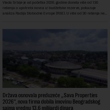
Vlada Srbije je od početka 2026. godine donela više od 130
rešenja o upotrebi novca iz budžetske rezerve, pokazuje
analiza Radija Slobodne Evrope (RSE). U više od 30 rešenja ne
navodi se tačan iznos koji će ...
Država osnovala preduzeće „Sava Properties
2026“, nova firma dobila imovinu Beogradskog
sajma vrednu 13,6 milijardi dinara