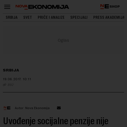
SHOP
SRBIJA
SVET
PRIČE I ANALIZE
SPECIJALI
PRESS AKADEMIJA
SRBIJA
19.06.2017.
10:11
B92
Autor: Nova Ekonomija
Uvođenje socijalne penzije nije