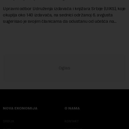
Upravni odbor Udruženja izdavača i knjižara Srbije (UIKS), koje
okuplja oko 140 izdavača, na sednici održanoj 6. avgusta
sugerisao je svojim članicama da odustanu od učešća na
predstojećem Sajmu knjiga. Vrem...
NOVA EKONOMIJA
O NAMA
SRBIJA
KONTAKT