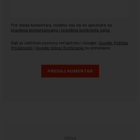
Pre slanja komentara, molimo vas da se upoznate sa
pravilima komentarisanja i pravilima korišćenja sajta.
Sajt je zaštićen pomocu reCaptcha i Google.
Google Politika
Privatnosti
i
Google Uslovi Korišćenja
su primenjeni.