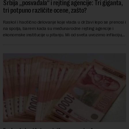
Srbija „posvađala“ i rejting agencije: Tri giganta,
tri potpuno različite ocene, zašto?
Raskol i haotično delovanje koje vlada u državi lepo se prenosi i
na spolja, barem kada su međunarodne rejting agencije i
ekonomske institucije u pitanju. Mi od sveta uvozimo inflaciju,
robu lošijeg kvalitet...