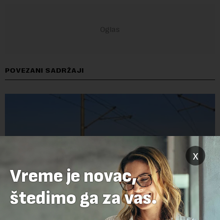
POVEZANI SADRŽAJI
x
Vreme je novac,
štedimo ga za vas.