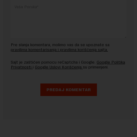
Pre slanja komentara, molimo vas da se upoznate sa
pravilima komentarisanja i pravilima korišćenja sajta.
Sajt je zaštićen pomocu reCaptcha i Google.
Google Politika
Privatnosti
i
Google Uslovi Korišćenja
su primenjeni.