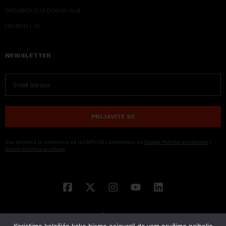
ORGANIZACIJA DOGADJAJA
EKONOM I JA
NEWSLETTER
PRIJAVITE SE
Ova stranica je zaštićena sa reCAPTCHA i primenjuju se
Google Politika privatnosti
i
Uslovi korišćenja usluge