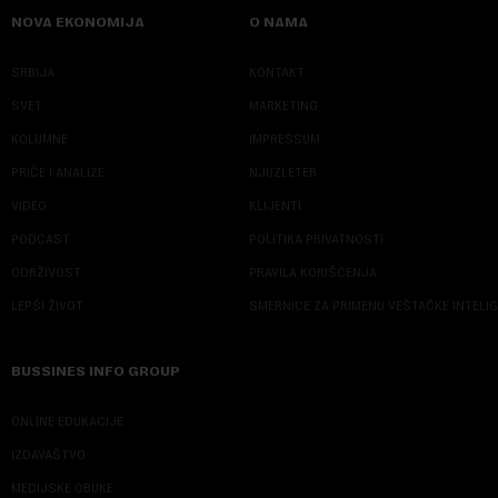
NOVA EKONOMIJA
O NAMA
SRBIJA
KONTAKT
SVET
MARKETING
KOLUMNE
IMPRESSUM
PRIČE I ANALIZE
NJUZLETER
VIDEO
KLIJENTI
PODCAST
POLITIKA PRIVATNOSTI
ODRŽIVOST
PRAVILA KORIŠĆENJA
LEPŠI ŽIVOT
SMERNICE ZA PRIMENU VEŠTAČKE INTELI
BUSSINES INFO GROUP
ONLINE EDUKACIJE
IZDAVAŠTVO
MEDIJSKE OBUKE