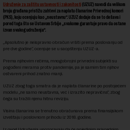
Udruženje za zaštitu ustavnosti i zakonitosti
(UZUZ) navodi da velikom
broju građana pristižu zahtevi za naplatu članarine Privrednoj komori
(PKS), koju ocenjuju kao „neustavnu“. UZUZ dodaje da se to dešava i
pored toga što se Ustavom Srbije „svakome garantuje pravo da ostane
izvan svakog udruženja“.
„Apsolutno je neispravno obračun vršiti prema poslovanju od
pre dve godine“, ocenjuje se u saopštenju UZUZ-a.
Prema njihovim rečima, mnogobrojni privredni subjekti su
pogođeni merama protiv pandemije, pa je samim tim njihov
ostvareni prihod znatno manji.
UZUZ zbog toga smatra da je naplata članarine po postojećem
modelu „ne samo neustavna, već i izrazito nepravična“, zbog
čega su tražili njenu hitnu reviziju.
Visina članarina se trenutno obračunava prema finansijskom
izveštaju i poslovnom prihodu iz 2018. godine.
Iz ovog Udruženja upozoravaju da će pojedinim privrednim