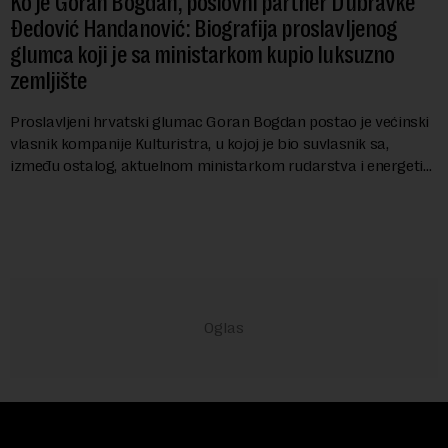
Ko je Goran Bogdan, poslovni partner Dubravke
Đedović Handanović: Biografija proslavljenog
glumca koji je sa ministarkom kupio luksuzno
zemljište
Proslavljeni hrvatski glumac Goran Bogdan postao je većinski
vlasnik kompanije Kulturistra, u kojoj je bio suvlasnik sa,
između ostalog, aktuelnom ministarkom rudarstva i energetike
u Vladi Srbije, Dubravkom...