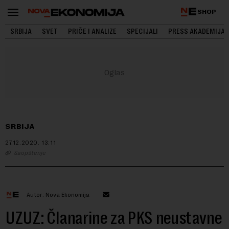
SHOP
SRBIJA
SVET
PRIČE I ANALIZE
SPECIJALI
PRESS AKADEMIJA
SRBIJA
27.12.2020.
13:11
Saopštenje
Autor: Nova Ekonomija
UZUZ: Članarine za PKS neustavne