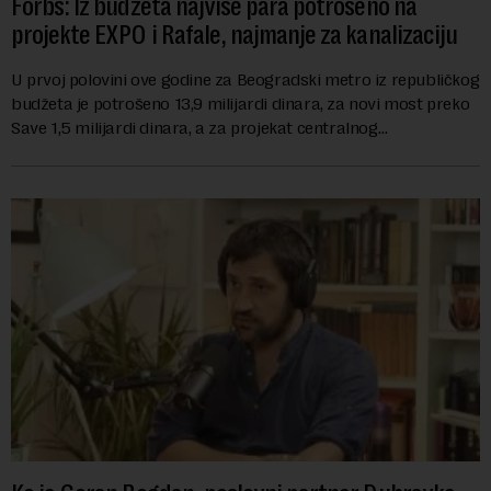
Forbs: Iz budžeta najviše para potrošeno na
projekte EXPO i Rafale, najmanje za kanalizaciju
U prvoj polovini ove godine za Beogradski metro iz republičkog
budžeta je potrošeno 13,9 milijardi dinara, za novi most preko
Save 1,5 milijardi dinara, a za projekat centralnog
kanalizacionog sistema u Beog...