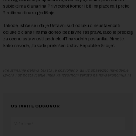
subjektima članarina Privrednoj komori biti naplaćena i preko
2 miliona dinara godišnje.
Takođe, ističe se i da je Ustavni sud odluku o neustavnosti
odluke o članarinama doneo bez javne rasprave, iako je predlog
za ocenu ustavnosti podnelo 47 narodnih poslanika, čime je,
kako navode, „takođe prekršen Ustav Republike Srbije“.
Preuzimanje delova teksta je dozvoljeno, ali uz obavezno navođenje
izvora i uz postavljanje linka ka izvornom tekstu na novaekonomija.rs
OSTAVITE ODGOVOR