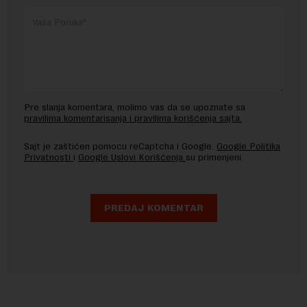
Pre slanja komentara, molimo vas da se upoznate sa
pravilima komentarisanja i pravilima korišćenja sajta.
Sajt je zaštićen pomocu reCaptcha i Google.
Google Politika
Privatnosti
i
Google Uslovi Korišćenja
su primenjeni.