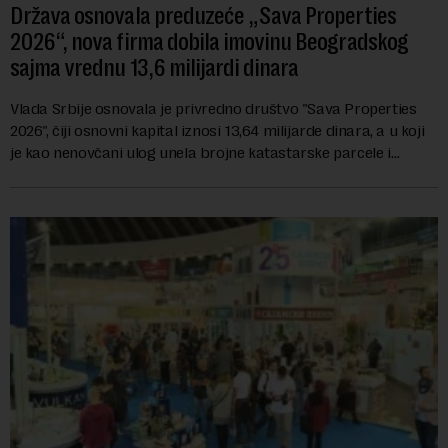
Država osnovala preduzeće „Sava Properties
2026“, nova firma dobila imovinu Beogradskog
sajma vrednu 13,6 milijardi dinara
Vlada Srbije osnovala je privredno društvo "Sava Properties
2026", čiji osnovni kapital iznosi 13,64 milijarde dinara, a u koji
je kao nenovčani ulog unela brojne katastarske parcele i
objekte u okviru kompl...