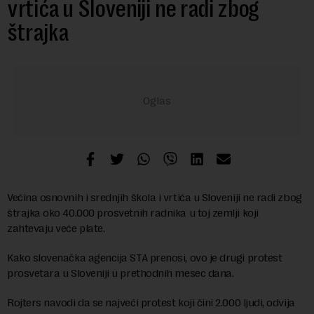
vrtića u Sloveniji ne radi zbog
štrajka
Većina osnovnih i srednjih škola i vrtića u Sloveniji ne radi zbog
štrajka oko 40.000 prosvetnih radnika u toj zemlji koji
zahtevaju veće plate.
Kako slovenačka agencija STA prenosi, ovo je drugi protest
prosvetara u Sloveniji u prethodnih mesec dana.
Rojters navodi da se najveći protest koji čini 2.000 ljudi, odvija