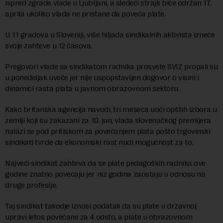
ispred zgrade vlade u Ljubljani, a sledeći strajk biće održan 17.
aprila ukoliko vlada ne pristane da poveća plate.
U 11 gradova u Sloveniji, više hiljada sindikalnih aktivista izneće
svoje zahteve u 12 časova.
Pregovori vlade sa sindikatom radnika prosvete SVIZ propali su
u ponedeljak uveče jer nije uspopstavljen dogovor o visini i
dinamici rasta plata u javnom obrazovnom sektoru.
Kako britanska agencija navodi, tri meseca uoči opštih izbora u
zemlji koji su zakazani za 10. jun, vlada slovenačkog premijera
nalazi se pod pritiskom za povećanjem plata pošto trgovinski
sindikati tvrde da ekonomski rast nudi mogućnost za to.
Najveći sindikat zahteva da se plate pedagoških radnika ove
godine znatno povećaju jer niz godina zaostaju u odnosu na
druge profesije.
Taj sindikat takodje iznosi podatak da su plate u državnoj
upravi letos povećane za 4 odsto, a plate u obrazovnom