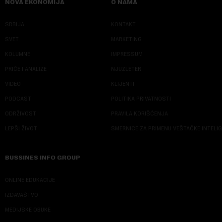
NOVA EKONOMIJA
O NAMA
SRBIJA
KONTAKT
SVET
MARKETING
KOLUMNE
IMPRESSUM
PRIČE I ANALIZE
NJUZLETER
VIDEO
KLIJENTI
PODCAST
POLITIKA PRIVATNOSTI
ODRŽIVOST
PRAVILA KORIŠĆENJA
LEPŠI ŽIVOT
SMERNICE ZA PRIMENU VEŠTAČKE INTELI
BUSSINES INFO GROUP
ONLINE EDUKACIJE
IZDAVAŠTVO
MEDIJSKE OBUKE