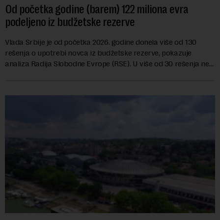
Od početka godine (barem) 122 miliona evra
podeljeno iz budžetske rezerve
Vlada Srbije je od početka 2026. godine donela više od 130
rešenja o upotrebi novca iz budžetske rezerve, pokazuje
analiza Radija Slobodne Evrope (RSE). U više od 30 rešenja ne
navodi se tačan iznos koji će ...