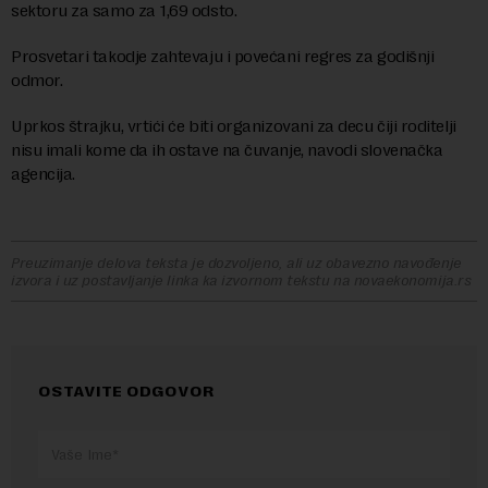
sektoru za samo za 1,69 odsto.
Prosvetari takodje zahtevaju i povećani regres za godišnji
odmor.
Uprkos štrajku, vrtići će biti organizovani za decu čiji roditelji
nisu imali kome da ih ostave na čuvanje, navodi slovenačka
agencija.
Preuzimanje delova teksta je dozvoljeno, ali uz obavezno navođenje
izvora i uz postavljanje linka ka izvornom tekstu na novaekonomija.rs
OSTAVITE ODGOVOR