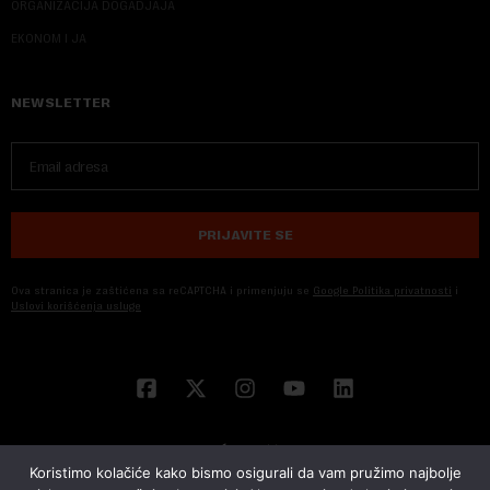
ORGANIZACIJA DOGADJAJA
EKONOM I JA
NEWSLETTER
PRIJAVITE SE
Ova stranica je zaštićena sa reCAPTCHA i primenjuju se
Google Politika privatnosti
i
Uslovi korišćenja usluge
Koristimo kolačiće kako bismo osigurali da vam pružimo najbolje