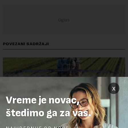
POVEZANI SADRŽAJI
x
Vreme je novac,
štedimo ga za vas.