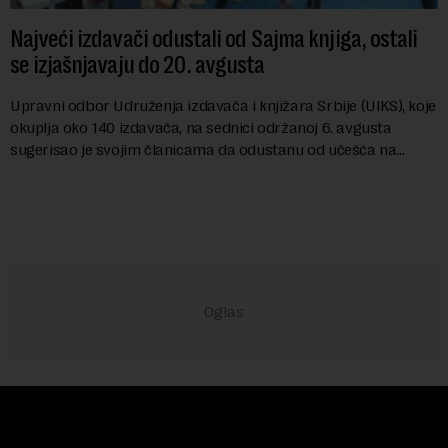
Najveći izdavači odustali od Sajma knjiga, ostali
se izjašnjavaju do 20. avgusta
Upravni odbor Udruženja izdavača i knjižara Srbije (UIKS), koje
okuplja oko 140 izdavača, na sednici održanoj 6. avgusta
sugerisao je svojim članicama da odustanu od učešća na
predstojećem Sajmu knjiga. Vrem...