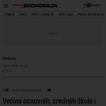
SHOP
SRBIJA
SVET
PRIČE I ANALIZE
SPECIJALI
PRESS AKADEMIJA
SRBIJA
14.03.2018.
13:45
B92
Autor: Nova Ekonomija
Većina osnovnih, srednjih škola i