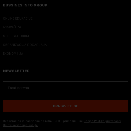
BUSSINES INFO GROUP
ONLINE EDUKACIJE
IZDAVAŠTVO
MEDIJSKE OBUKE
ORGANIZACIJA DOGADJAJA
EKONOM I JA
NEWSLETTER
PRIJAVITE SE
Ova stranica je zaštićena sa reCAPTCHA i primenjuju se
Google Politika privatnosti
i
Uslovi korišćenja usluge