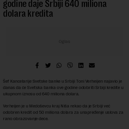
godine daje Srbiji 640 miliona
dolara kredita
Šef Kancelarije Svetske banke u Srbiji Toni Verheijen najavio je
danas da će Svetska banka ove godine odobriti Srbiji kredite u
ukupnom iznosu od 640 miliona dolara.
Verheijen je u Medoševcu kraj Niša rekao da je Srbiji već
odobren kredit od 50 miliona dolara za unapređenje uslova za
rano obrazovanje dece.