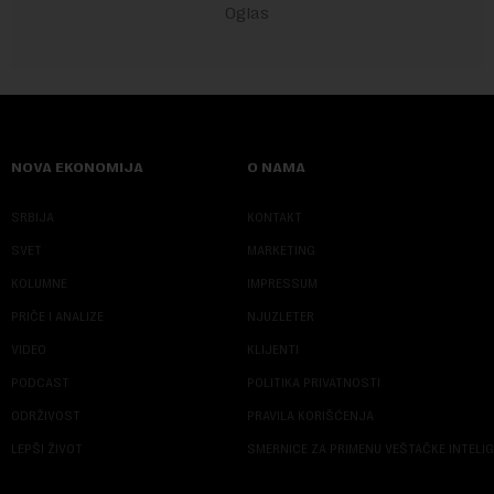
NOVA EKONOMIJA
O NAMA
SRBIJA
KONTAKT
SVET
MARKETING
KOLUMNE
IMPRESSUM
PRIČE I ANALIZE
NJUZLETER
VIDEO
KLIJENTI
PODCAST
POLITIKA PRIVATNOSTI
ODRŽIVOST
PRAVILA KORIŠĆENJA
LEPŠI ŽIVOT
SMERNICE ZA PRIMENU VEŠTAČKE INTELI