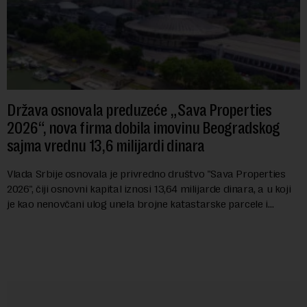
Država osnovala preduzeće „Sava Properties
2026“, nova firma dobila imovinu Beogradskog
sajma vrednu 13,6 milijardi dinara
Vlada Srbije osnovala je privredno društvo "Sava Properties
2026", čiji osnovni kapital iznosi 13,64 milijarde dinara, a u koji
je kao nenovčani ulog unela brojne katastarske parcele i
objekte u okviru kompl...