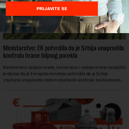
PRIJAVITE SE
Ministarstvo: EK potvrdila da je Srbija unapredila
kontrolu hrane biljnog porekla
Ministarstvo poljoprivrede, šumarstva i vodoprivrede saopštilo
je danas da je Evropska komisija potvrdila da je Srbija
značajno unapredila sistem službenih kontrola bezbednosti
hrane biljnog porekla, te da k...