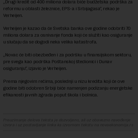
„Drugi kredit od 400 miliona dolara biće budžetska podrška za
reformu u oblasti železnice, EPS-a i Srbijagasa“, rekao je
Verheijen.
Verheijen je kazao da će Svetska banka ove godine odobriti 70
miliona dolara za osnivanje fonda koji će služiti kao osiguranje
u slučaju da se dogodi neka velika katastrofa.
„Novac će biti obezbeđen i za podršku u finansijskom sektoru,
pre svega kao podrška Poštanskoj štedionici i Dunav
osiguranju“, izjavio je Verheijen.
Prema njegovim rečima, poslednji u nizu kredita koji će ove
godine biti odobren Srbiji biće namenjen podizanju energetske
efikanosti javnih zgrada poput škola i bolnica.
Preuzimanje delova teksta je dozvoljeno, ali uz obavezno navođenje
izvora i uz postavljanje linka ka izvornom tekstu na novaekonomija.rs