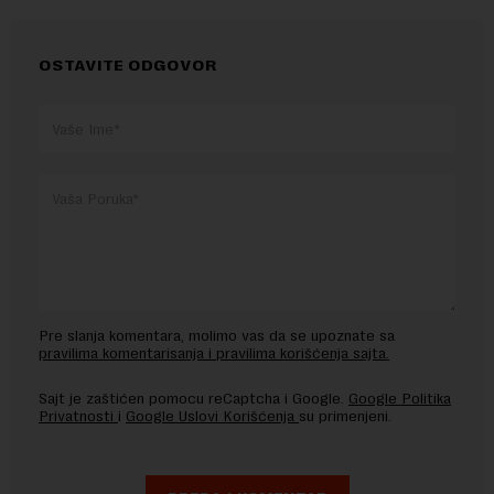
OSTAVITE ODGOVOR
Pre slanja komentara, molimo vas da se upoznate sa
pravilima komentarisanja i pravilima korišćenja sajta.
Sajt je zaštićen pomocu reCaptcha i Google.
Google Politika
Privatnosti
i
Google Uslovi Korišćenja
su primenjeni.