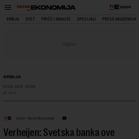
SHOP
SRBIJA
SVET
PRIČE I ANALIZE
SPECIJALI
PRESS AKADEMIJA
SRBIJA
07.03.2017.
10:05
Beta
Autor: Nova Ekonomija
Verheijen: Svetska banka ove