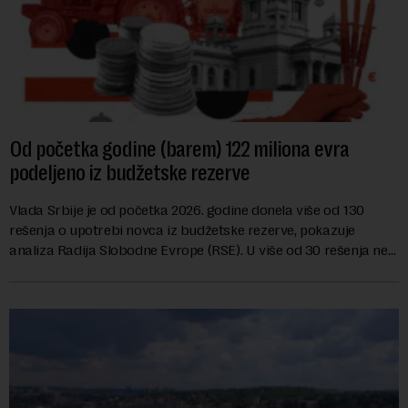
Od početka godine (barem) 122 miliona evra
podeljeno iz budžetske rezerve
Vlada Srbije je od početka 2026. godine donela više od 130
rešenja o upotrebi novca iz budžetske rezerve, pokazuje
analiza Radija Slobodne Evrope (RSE). U više od 30 rešenja ne
navodi se tačan iznos koji će ...