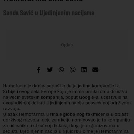
Sanda Savić u Ujedinjenim nacijama
Hemofarm je danas saopštio da je jedina kompanije iz
Srbije i ovog dela Evrope koja je imala priliku da u društvu
najvećih svetskih kompanija, poput Google-a, učestvuje na
ovogodišnjoj debati Ujedinjenih nacija posvećenoj održivom
razvoju.
Ulazak Hemofarma u finale globalnog takmičenja u oblasti
održivog razvoja Ideje za akciju nominovao je tu kompaniju
za učesnika u stručnoj diskusiji koja je organizovana u
sedištu Ujedinjenih nacija u Njujorku, čime je Hemofarm na