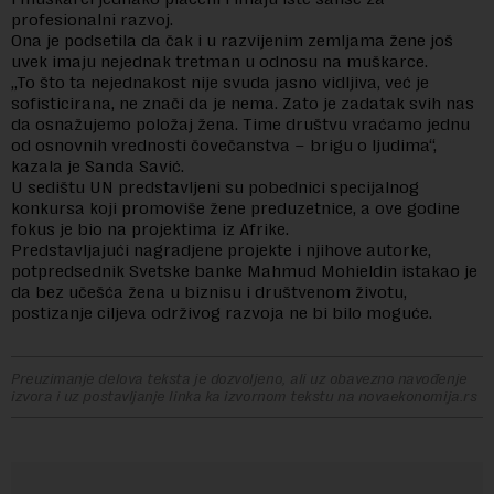
profesionalni razvoj.
Ona je podsetila da čak i u razvijenim zemljama žene još
uvek imaju nejednak tretman u odnosu na muškarce.
„To što ta nejednakost nije svuda jasno vidljiva, već je
sofisticirana, ne znači da je nema. Zato je zadatak svih nas
da osnažujemo položaj žena. Time društvu vraćamo jednu
od osnovnih vrednosti čovečanstva – brigu o ljudima“,
kazala je Sanda Savić.
U sedištu UN predstavljeni su pobednici specijalnog
konkursa koji promoviše žene preduzetnice, a ove godine
fokus je bio na projektima iz Afrike.
Predstavljajući nagradjene projekte i njihove autorke,
potpredsednik Svetske banke Mahmud Mohieldin istakao je
da bez učešća žena u biznisu i društvenom životu,
postizanje ciljeva održivog razvoja ne bi bilo moguće.
Preuzimanje delova teksta je dozvoljeno, ali uz obavezno navođenje
izvora i uz postavljanje linka ka izvornom tekstu na novaekonomija.rs