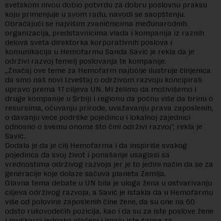
svetskom nivou dobio potvrdu za dobru poslovnu praksu
koju primenjuje u svom radu, navodi se saopštenju.
Obraćajući se najvišim zvaničnicima međunarodnih
organizacija, predstavnicima vlada i kompanija iz raznih
delova sveta direktorka korporativnih poslova i
komunikacija u Hemofarmu Sanda Savić je rekla da je
održivi razvoj temelj poslovanja te kompanije.
„Značaj ove teme za Hemofarm najbolje ilustruje činjenica
da smo naš novi Izveštaj o održivom razvoju koncipirali
upravo prema 17 ciljeva UN. Mi želimo da motivišemo i
druge kompanije u Srbiji i regionu da počnu više da brinu o
resursima, očuvanju prirode, uvažavanju prava zaposlenih,
o davanju veće podrške pojedincu i lokalnoj zajednici
odnosno o svemu onome što čini održivi razvoj“, rekla je
Savić.
Dodala je da je cilj Hemofarma i da inspiriše svakog
pojedinca da svoj život i ponašanje usaglasi sa
vrednostima održivog razvoja jer je to jedini način da se za
generacije koje dolaze sačuva planeta Zemlja.
Glavna tema debate u UN bila je uloga žena u ostvarivanju
ciljeva održivog razvoja, a Savić je istakla da u Hemofarmu
više od polovine zaposlenih čine žene, da su one na 60
odsto rukovodećih pozicija, kao i da su za iste poslove žene
i muškarci jednako plaćeni i imaju iste šanse za