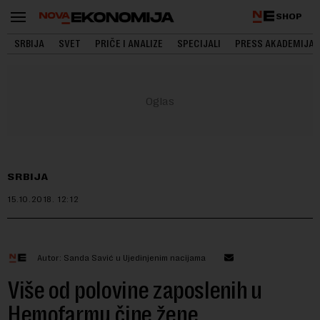
SHOP
SRBIJA
SVET
PRIČE I ANALIZE
SPECIJALI
PRESS AKADEMIJA
SRBIJA
15.10.2018.
12:12
Autor: Sanda Savić u Ujedinjenim nacijama
Više od polovine zaposlenih u
Hemofarmu čine žene