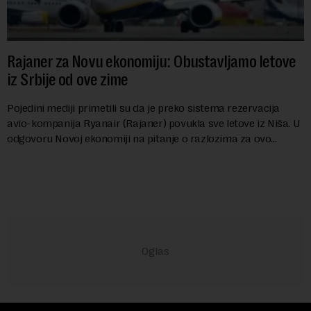
Rajaner za Novu ekonomiju: Obustavljamo letove
iz Srbije od ove zime
Pojedini mediji primetili su da je preko sistema rezervacija
avio-kompanija Ryanair (Rajaner) povukla sve letove iz Niša. U
odgovoru Novoj ekonomiji na pitanje o razlozima za ovo
povlačenje, ovaj avio-gigant...