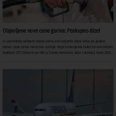
Objavljene nove cene goriva: Poskupeo dizel
U narednih sedam dana cena evrodizela biće viša za jedan
dinar, dok cena benzina ostaje nepromenjena.Tako će evrodizel
koštati 227 dinara po litru. Cena benzina, kao i dosad, biće 202
dinara po litru. ...