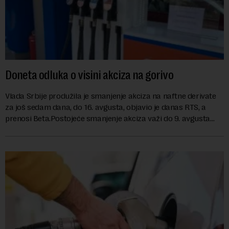
Doneta odluka o visini akciza na gorivo
Vlada Srbije produžila je smanjenje akciza na naftne derivate
za još sedam dana, do 16. avgusta, objavio je danas RTS, a
prenosi Beta.Postojeće smanjenje akciza važi do 9. avgusta
kao mera ublažavanja po...