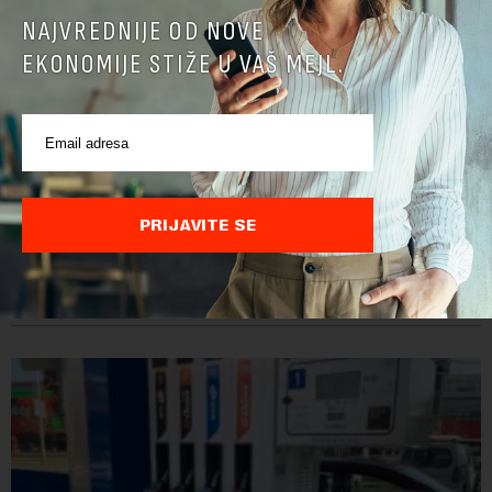
NAJVREDNIJE OD NOVE
EKONOMIJE STIŽE U VAŠ MEJL.
Direktoru Telekoma Srbija zabranjen ulaz na
Kosovo: Vladimira Lučića Priština proglasila
personom non grata
PRIJAVITE SE
Ministarstvo unutrašnjih poslova Kosova proglasilo je
direktora Telekoma Srbije Vladimira Lučića nepoželjnom
osobom i trajno mu zabranilo ulazak, tranzit i boravak na
Kosovu, navodeći kao razlog njegove javn...