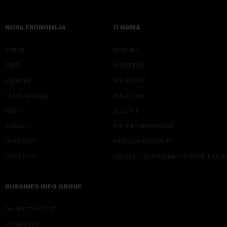
NOVA EKONOMIJA
O NAMA
SRBIJA
KONTAKT
SVET
MARKETING
KOLUMNE
IMPRESSUM
PRIČE I ANALIZE
NJUZLETER
VIDEO
KLIJENTI
PODCAST
POLITIKA PRIVATNOSTI
ODRŽIVOST
PRAVILA KORIŠĆENJA
LEPŠI ŽIVOT
SMERNICE ZA PRIMENU VEŠTAČKE INTELI
BUSSINES INFO GROUP
ONLINE EDUKACIJE
IZDAVAŠTVO