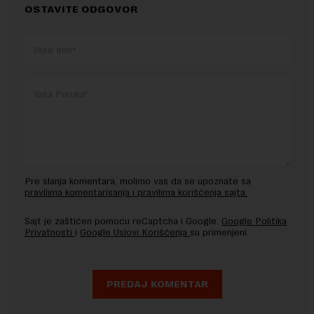
OSTAVITE ODGOVOR
Pre slanja komentara, molimo vas da se upoznate sa
pravilima komentarisanja i pravilima korišćenja sajta.
Sajt je zaštićen pomocu reCaptcha i Google.
Google Politika
Privatnosti
i
Google Uslovi Korišćenja
su primenjeni.