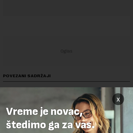
POVEZANI SADRŽAJI
x
Vreme je novac,
štedimo ga za vas.