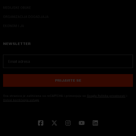
MEDIJSKE OBUKE
ORGANIZACIJA DOGADJAJA
EKONOM I JA
NEWSLETTER
PRIJAVITE SE
Ova stranica je zaštićena sa reCAPTCHA i primenjuju se
Google Politika privatnosti
i
Uslovi korišćenja usluge