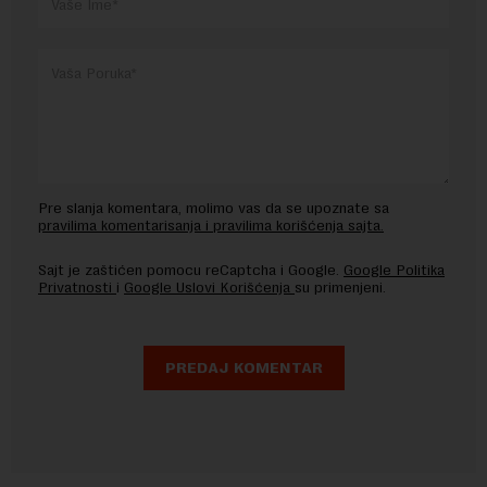
Pre slanja komentara, molimo vas da se upoznate sa
pravilima komentarisanja i pravilima korišćenja sajta.
Sajt je zaštićen pomocu reCaptcha i Google.
Google Politika
Privatnosti
i
Google Uslovi Korišćenja
su primenjeni.