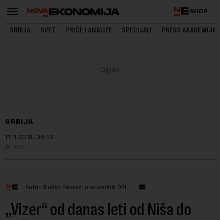
SHOP
SRBIJA
SVET
PRIČE I ANALIZE
SPECIJALI
PRESS AKADEMIJA
SRBIJA
17.11.2018.
09:59
RTS
Autor: Duško Pejović, predsednik DRI
„Vizer“ od danas leti od Niša do