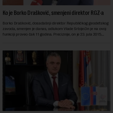
Ko je Borko Drašković, smenjeni direktor RGZ-a
Borko Drašković, dosadašnji direktor Republičkog geodetskog
zavoda, smenjen je danas, odlukom Vlade Srbije.On je na ovoj
funkciji proveo čak 11 godina. Preciznije, on je 23. jula 2015.
izabran za v.d. di...