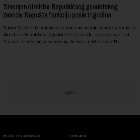
Smenjen direktor Republičkog geodetskog
zavoda: Napušta funkciju posle 11 godina
Borko Drašković smenjen je danas na sednici Vlade sa funkcije
direktora Republičkog geodetskog zavoda, objavio je portal
Nova.rs.Drašković je na poziciji direktora RGZ-a bio 11
godina.Kako piše Nova....
NOVA EKONOMIJA
O NAMA