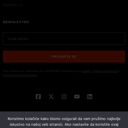
EKONOM I JA
NEWSLETTER
PRIJAVITE SE
Ova stranica je zaštićena sa reCAPTCHA i primenjuju se
Google Politika privatnosti
i
Uslovi korišćenja usluge
Koristimo kolačiće kako bismo osigurali da vam pružimo najbolje
iskustvo na našoj veb stranici. Ako nastavite da koristite ovaj