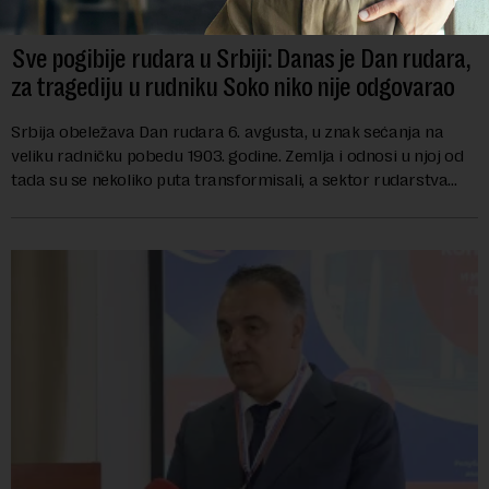
Sve pogibije rudara u Srbiji: Danas je Dan rudara,
za tragediju u rudniku Soko niko nije odgovarao
Srbija obeležava Dan rudara 6. avgusta, u znak sećanja na
veliku radničku pobedu 1903. godine. Zemlja i odnosi u njoj od
tada su se nekoliko puta transformisali, a sektor rudarstva
danas karakterišu velike r...