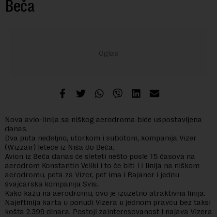
Beča
Nova avio-linija sa niškog aerodroma biće uspostavljena
danas.
Dva puta nedeljno, utorkom i subotom, kompanija Vizer
(Wizzair) leteće iz Niša do Beča.
Avion iz Beča danas će sleteti nešto posle 15 časova na
aerodrom Konstantin Veliki i to će biti 11 linija na niškom
aerodromu, peta za Vizer, pet ima i Rajaner i jednu
švajcarska kompanija Svis.
Kako kažu na aerodromu, ovo je izuzetno atraktivna linija.
Najeftinija karta u ponudi Vizera u jednom pravcu bez taksi
košta 2.399 dinara. Postoji zainteresovanost i najava Vizera