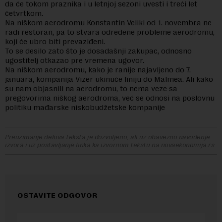
da će tokom praznika i u letnjoj sezoni uvesti i treći let
četvrtkom.
Na niškom aerodromu Konstantin Veliki od 1. novembra ne
radi restoran, pa to stvara određene probleme aerodromu,
koji će ubro biti prevaziđeni.
To se desilo zato što je dosadašnji zakupac, odnosno
ugostitelj otkazao pre vremena ugovor.
Na niškom aerodromu, kako je ranije najavljeno do 7.
januara, kompanija Vizer ukinuće liniju do Malmea. Ali kako
su nam objasnili na aerodromu, to nema veze sa
pregovorima niškog aerodroma, već se odnosi na poslovnu
politiku mađarske niskobudžetske kompanije
Preuzimanje delova teksta je dozvoljeno, ali uz obavezno navođenje
izvora i uz postavljanje linka ka izvornom tekstu na novaekonomija.rs
OSTAVITE ODGOVOR