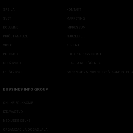
SRBIJA
KONTAKT
SVET
MARKETING
KOLUMNE
IMPRESSUM
PRIČE I ANALIZE
NJUZLETER
VIDEO
KLIJENTI
PODCAST
POLITIKA PRIVATNOSTI
ODRŽIVOST
PRAVILA KORIŠĆENJA
LEPŠI ŽIVOT
SMERNICE ZA PRIMENU VEŠTAČKE INTELI
BUSSINES INFO GROUP
ONLINE EDUKACIJE
IZDAVAŠTVO
MEDIJSKE OBUKE
ORGANIZACIJA DOGADJAJA