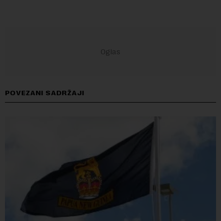
POVEZANI SADRŽAJI