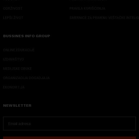
ODRŽIVOST
PRAVILA KORIŠĆENJA
LEPŠI ŽIVOT
SMERNICE ZA PRIMENU VEŠTAČKE INTELI
BUSSINES INFO GROUP
ONLINE EDUKACIJE
IZDAVAŠTVO
MEDIJSKE OBUKE
ORGANIZACIJA DOGADJAJA
EKONOM I JA
NEWSLETTER