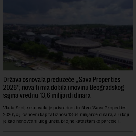
Država osnovala preduzeće „Sava Properties
2026“, nova firma dobila imovinu Beogradskog
sajma vrednu 13,6 milijardi dinara
Vlada Srbije osnovala je privredno društvo "Sava Properties
2026", čiji osnovni kapital iznosi 13,64 milijarde dinara, a u koji
je kao nenovčani ulog unela brojne katastarske parcele i
objekte u okviru kompl...