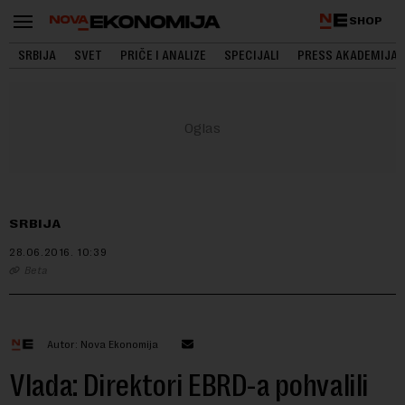
SHOP
SRBIJA
SVET
PRIČE I ANALIZE
SPECIJALI
PRESS AKADEMIJA
SRBIJA
28.06.2016.
10:39
Beta
Autor: Nova Ekonomija
Vlada: Direktori EBRD-a pohvalili