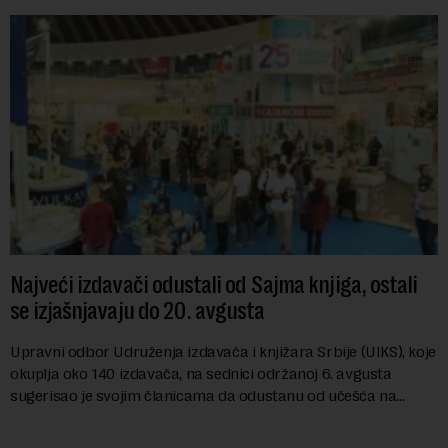
Najveći izdavači odustali od Sajma knjiga, ostali
se izjašnjavaju do 20. avgusta
Upravni odbor Udruženja izdavača i knjižara Srbije (UIKS), koje
okuplja oko 140 izdavača, na sednici održanoj 6. avgusta
sugerisao je svojim članicama da odustanu od učešća na
predstojećem Sajmu knjiga. Vrem...