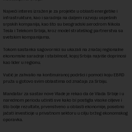
Najveći interes izražen je za projekte u oblasti energetike i
infrastrukture, kao i saradnja na daljem razvoju uspešnih
srpskih kompanija, kao što su beogradski aerodrom Nikola
Tesla i Telekom Srbija, kroz model strateškog partnerstva sa
svetskim kompanijama.
Tokom sastanka sagovornici su ukazali na značaj regionalne
ekonomske saradnje i stabilnost, kojoj Srbija najviše doprinosi
kao lider u regionu.
Vučić je zahvalio na kontinuiranoj podršci i pomoći koju EBRD
pruža u gotovo svim oblastima od značaja za Srbiju.
Mandatar za sastav nove Vlade je rekao da će Vlada Srbije i u
narednom periodu učiniti sve kako bi postigla visoke ciljeve i
što bolje rezultate, prvenstveno u oblasti ekonomije, posebno
jačati investicije u privatnom sektoru u cilju bržeg ekonomskog
oporavka.