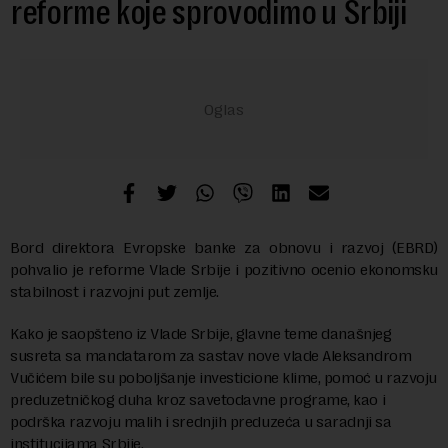
reforme koje sprovodimo u Srbiji
Bord direktora Evropske banke za obnovu i razvoj (EBRD)
pohvalio je reforme Vlade Srbije i pozitivno ocenio ekonomsku
stabilnost i razvojni put zemlje.
Kako je saopšteno iz Vlade Srbije, glavne teme današnjeg
susreta sa mandatarom za sastav nove vlade Aleksandrom
Vučićem bile su poboljšanje investicione klime, pomoć u razvoju
preduzetničkog duha kroz savetodavne programe, kao i
podrška razvoju malih i srednjih preduzeća u saradnji sa
institucijama Srbije.