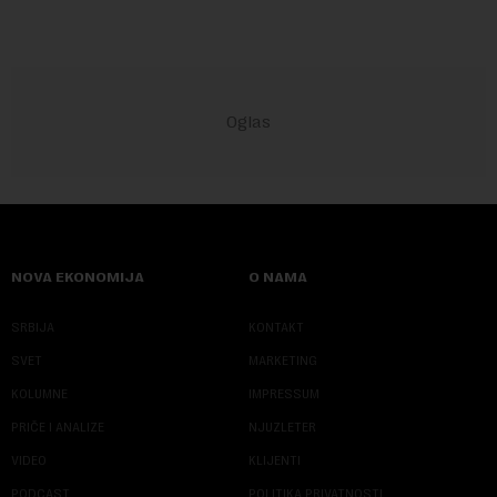
NOVA EKONOMIJA
O NAMA
SRBIJA
KONTAKT
SVET
MARKETING
KOLUMNE
IMPRESSUM
PRIČE I ANALIZE
NJUZLETER
VIDEO
KLIJENTI
PODCAST
POLITIKA PRIVATNOSTI