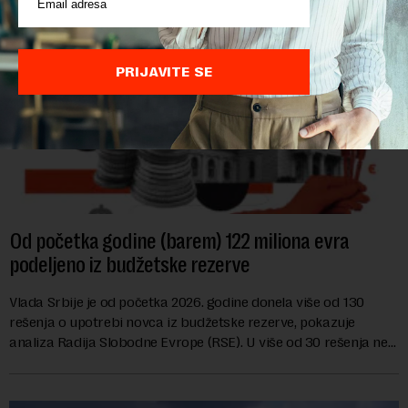
PRIJAVITE SE
Od početka godine (barem) 122 miliona evra
podeljeno iz budžetske rezerve
Vlada Srbije je od početka 2026. godine donela više od 130
rešenja o upotrebi novca iz budžetske rezerve, pokazuje
analiza Radija Slobodne Evrope (RSE). U više od 30 rešenja ne
navodi se tačan iznos koji će ...