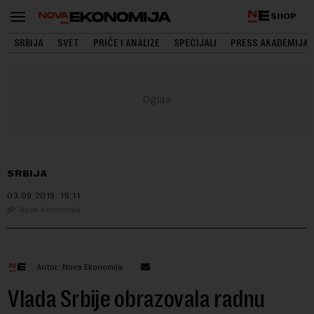
SHOP
SRBIJA
SVET
PRIČE I ANALIZE
SPECIJALI
PRESS AKADEMIJA
SRBIJA
03.09.2019.
15:11
Nova ekonomija
Autor: Nova Ekonomija
Vlada Srbije obrazovala radnu