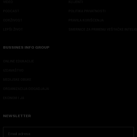
VIDEO
KLIJENTI
PODCAST
POLITIKA PRIVATNOSTI
ODRŽIVOST
PRAVILA KORIŠĆENJA
LEPŠI ŽIVOT
SMERNICE ZA PRIMENU VEŠTAČKE INTELI
BUSSINES INFO GROUP
ONLINE EDUKACIJE
IZDAVAŠTVO
MEDIJSKE OBUKE
ORGANIZACIJA DOGADJAJA
EKONOM I JA
NEWSLETTER