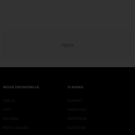
Evropske unije i ispunjavaju obaveze predvi...
NOVA EKONOMIJA
O NAMA
SRBIJA
KONTAKT
SVET
MARKETING
KOLUMNE
IMPRESSUM
PRIČE I ANALIZE
NJUZLETER