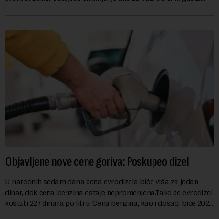
kao mera ublažavanja po...
Objavljene nove cene goriva: Poskupeo dizel
U narednih sedam dana cena evrodizela biće viša za jedan
dinar, dok cena benzina ostaje nepromenjena.Tako će evrodizel
koštati 227 dinara po litru. Cena benzina, kao i dosad, biće 202
dinara po litru. ...