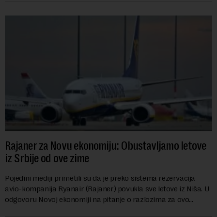
Rajaner za Novu ekonomiju: Obustavljamo letove
iz Srbije od ove zime
Pojedini mediji primetili su da je preko sistema rezervacija
avio-kompanija Ryanair (Rajaner) povukla sve letove iz Niša. U
odgovoru Novoj ekonomiji na pitanje o razlozima za ovo
povlačenje, ovaj avio-gigant...