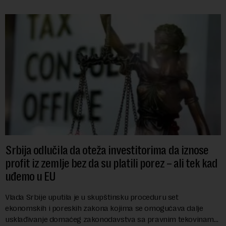
Srbija odlučila da oteža investitorima da iznose
profit iz zemlje bez da su platili porez – ali tek kad
uđemo u EU
Vlada Srbije uputila je u skupštinsku proceduru set
ekonomskih i poreskih zakona kojima se omogućava dalje
usklađivanje domaćeg zakonodavstva sa pravnim tekovinama