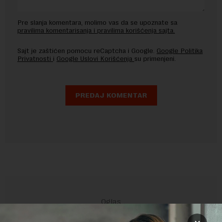
Pre slanja komentara, molimo vas da se upoznate sa
pravilima komentarisanja i pravilima korišćenja sajta.
Sajt je zaštićen pomocu reCaptcha i Google.
Google Politika
Privatnosti
i
Google Uslovi Korišćenja
su primenjeni.