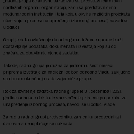
„Radna grupa će aktivno sarađivati sa predstavniciam svih
nadležnih organa i organizacija, kao i sa predstavnicima
međunarodnih institucija i tela koja u okviru različitih projekata
učestvuju u procesu unapređenja izbornog procesa“, navodi se
u odluci.
Grupi je dato ovlašćenje da od organa državne uprace traži
dostavljanje podataka, dokumenata i izveštaja koji su od
značaja za obavljanje njenog zadatka.
Takođe, radna grupa je dužna da jednom u šest meseci
priprema izveštaje za nadležni odbor, odnosno Vladu, zaključno
sa danom okončanja rada zajedničke grupe.
Rok za izvršenje zadatka radne grupe je 31. decembar 2021.
godine, odnosno dok traje sprovođenje primene preporuka za
unapređenje izbornog procesa, navodi se u odluci Vlade.
Za rad u radnoj grupi predsedniku, zameniku predsednika i
članovima ne isplaćuje se naknada.