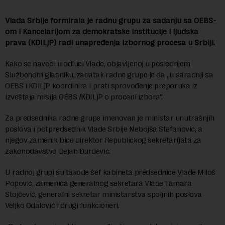
Vlada Srbije formirala je radnu grupu za sadanju sa OEBS-
om i Kancelarijom za demokratske institucije i ljudska
prava (KDILjP) radi unapređenja izbornog procesa u Srbiji.
Kako se navodi u odluci Vlade, objavljenoj u poslednjem
Službenom glasniku, zadatak radne grupe je da „u saradnji sa
OEBS i KDILjP koordinira i prati sprovođenje preporuka iz
izveštaja misija OEBS /KDILjP o proceni izbora“.
Za predsednika radne grupe imenovan je ministar unutrašnjih
poslova i potpredsednik Vlade Srbije Nebojša Stefanović, a
njegov zamenik biće direktor Republičkog sekretarijata za
zakonodavstvo Dejan Đurđević.
U radnoj grupi su takođe šef kabineta predsednice Vlade Miloš
Popović, zamenica generalnog sekretara Vlade Tamara
Stojčević, generalni sekretar ministarstva spoljnih poslova
Veljko Odalović i drugi funkcioneri.