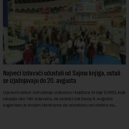
Najveći izdavači odustali od Sajma knjiga, ostali
se izjašnjavaju do 20. avgusta
Upravni odbor Udruženja izdavača i knjižara Srbije (UIKS), koje
okuplja oko 140 izdavača, na sednici održanoj 6. avgusta
sugerisao je svojim članicama da odustanu od učešća na
predstojećem Sajmu knjiga. Vrem...