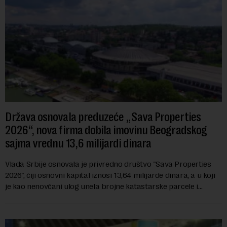
Država osnovala preduzeće „Sava Properties
2026“, nova firma dobila imovinu Beogradskog
sajma vrednu 13,6 milijardi dinara
Vlada Srbije osnovala je privredno društvo "Sava Properties
2026", čiji osnovni kapital iznosi 13,64 milijarde dinara, a u koji
je kao nenovčani ulog unela brojne katastarske parcele i
objekte u okviru kompl...