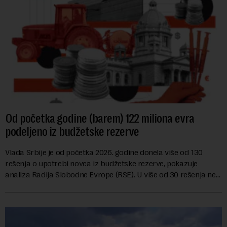
Od početka godine (barem) 122 miliona evra
podeljeno iz budžetske rezerve
Vlada Srbije je od početka 2026. godine donela više od 130
rešenja o upotrebi novca iz budžetske rezerve, pokazuje
analiza Radija Slobodne Evrope (RSE). U više od 30 rešenja ne
navodi se tačan iznos koji će ...