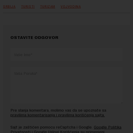
SRBIJA
TURISTI
TURIZAM
VOJVODINA
OSTAVITE ODGOVOR
Pre slanja komentara, molimo vas da se upoznate sa
pravilima komentarisanja i pravilima korišćenja sajta.
Sajt je zaštićen pomocu reCaptcha i Google.
Google Politika
Privatnosti
i
Google Uslovi Korišćenja
su primenjeni.