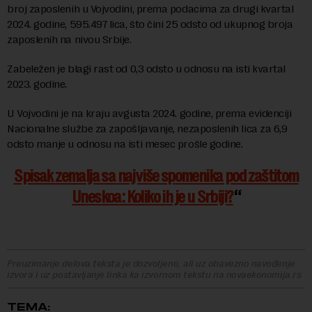
broj zaposlenih u Vojvodini, prema podacima za drugi kvartal
2024. godine, 595.497 lica, što čini 25 odsto od ukupnog broja
zaposlenih na nivou Srbije.
Zabeležen je blagi rast od 0,3 odsto u odnosu na isti kvartal
2023. godine.
U Vojvodini je na kraju avgusta 2024. godine, prema evidenciji
Nacionalne službe za zapošljavanje, nezaposlenih lica za 6,9
odsto manje u odnosu na isti mesec prošle godine.
Spisak zemalja sa najviše spomenika pod zaštitom
Uneskoa: Koliko ih je u Srbiji?
Preuzimanje delova teksta je dozvoljeno, ali uz obavezno navođenje
izvora i uz postavljanje linka ka izvornom tekstu na novaekonomija.rs
TEMA: