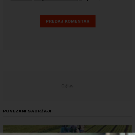
POVEZANI SADRŽAJI