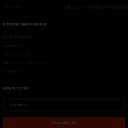
LEPŠI ŽIVOT
SMERNICE ZA PRIMENU VEŠTAČKE INTELI
BUSSINES INFO GROUP
ONLINE EDUKACIJE
IZDAVAŠTVO
MEDIJSKE OBUKE
ORGANIZACIJA DOGADJAJA
EKONOM I JA
NEWSLETTER
PRIJAVITE SE