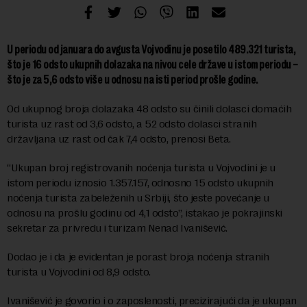
U periodu od januara do avgusta Vojvodinu je posetilo 489.321 turista,
što je 16 odsto ukupnih dolazaka na nivou cele države u istom periodu –
što je za 5,6 odsto više u odnosu na isti period prošle godine.
Od ukupnog broja dolazaka 48 odsto su činili dolasci domaćih
turista uz rast od 3,6 odsto, a 52 odsto dolasci stranih
državljana uz rast od čak 7,4 odsto, prenosi Beta.
“Ukupan broj registrovanih noćenja turista u Vojvodini je u
istom periodu iznosio 1.357.157, odnosno 15 odsto ukupnih
noćenja turista zabeleženih u Srbiji, što jeste povećanje u
odnosu na prošlu godinu od 4,1 odsto”, istakao je pokrajinski
sekretar za privredu i turizam Nenad Ivanišević.
Dodao je i da je evidentan je porast broja noćenja stranih
turista u Vojvodini od 8,9 odsto.
Ivanišević je govorio i o zaposlenosti, precizirajući da je ukupan