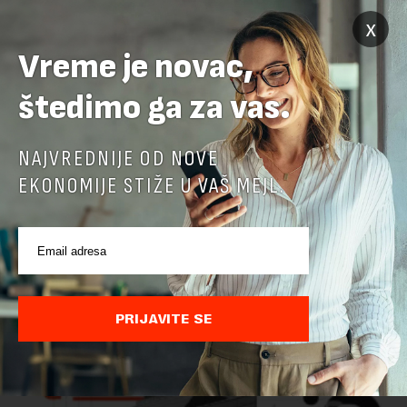
x
Vreme je novac,
štedimo ga za vas.
NAJVREDNIJE OD NOVE
EKONOMIJE STIŽE U VAŠ MEJL.
Ministarstvo: EK potvrdila da je Srbija unapredila
kontrolu hrane biljnog porekla
Ministarstvo poljoprivrede, šumarstva i vodoprivrede saopštilo
je danas da je Evropska komisija potvrdila da je Srbija
značajno unapredila sistem službenih kontrola bezbednosti
PRIJAVITE SE
hrane biljnog porekla, te da k...