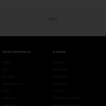
NOVA EKONOMIJA
O NAMA
SRBIJA
KONTAKT
SVET
MARKETING
KOLUMNE
IMPRESSUM
PRIČE I ANALIZE
NJUZLETER
VIDEO
KLIJENTI
PODCAST
POLITIKA PRIVATNOSTI
ODRŽIVOST
PRAVILA KORIŠĆENJA