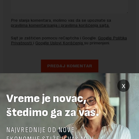
Pre slanja komentara, molimo vas da se upoznate sa
pravilima komentarisanja i pravilima korišćenja sajta.
Sajt je zaštićen pomocu reCaptcha i Google.
Google Politika
Privatnosti
i
Google Uslovi Korišćenja
su primenjeni.
x
Vreme je novac,
štedimo ga za vas.
NAJVREDNIJE OD NOVE