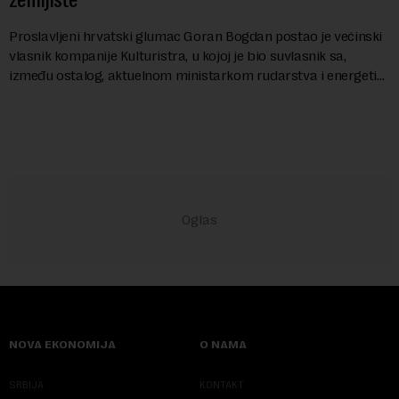
Proslavljeni hrvatski glumac Goran Bogdan postao je većinski
vlasnik kompanije Kulturistra, u kojoj je bio suvlasnik sa,
između ostalog, aktuelnom ministarkom rudarstva i energetike
u Vladi Srbije, Dubravkom...
NOVA EKONOMIJA
O NAMA
SRBIJA
KONTAKT