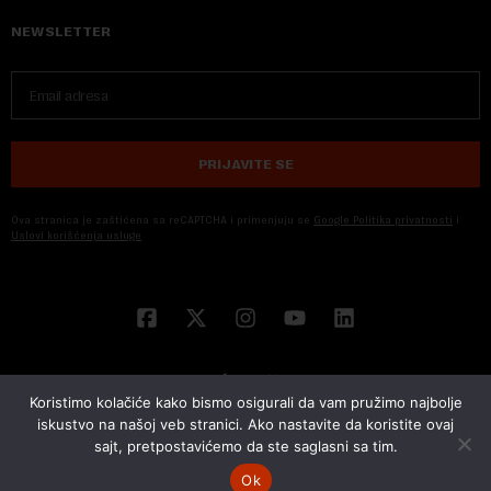
NEWSLETTER
PRIJAVITE SE
Ova stranica je zaštićena sa reCAPTCHA i primenjuju se
Google Politika privatnosti
i
Uslovi korišćenja usluge
Koristimo kolačiće kako bismo osigurali da vam pružimo najbolje
iskustvo na našoj veb stranici. Ako nastavite da koristite ovaj
sajt, pretpostavićemo da ste saglasni sa tim.
© 2026 NOVA EKONOMIJA | SVA PRAVA ZADŽANA | DEVELOPED BY
CUBES
Ok