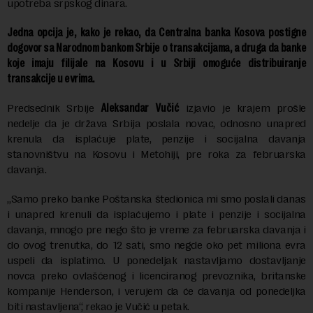
upotreba srpskog dinara.
Jedna opcija je, kako je rekao, da Centralna banka Kosova postigne
dogovor sa Narodnom bankom Srbije o transakcijama, a druga da banke
koje imaju filijale na Kosovu i u Srbiji omoguće distribuiranje
transakcije u evrima.
Predsednik Srbije
Aleksandar Vučić
izjavio je krajem prošle
nedelje da je država Srbija poslala novac, odnosno unapred
krenula da isplaćuje plate, penzije i socijalna davanja
stanovništvu na Kosovu i Metohiji, pre roka za februarska
davanja.
„Samo preko banke Poštanska štedionica mi smo poslali danas
i unapred krenuli da isplaćujemo i plate i penzije i socijalna
davanja, mnogo pre nego što je vreme za februarska davanja i
do ovog trenutka, do 12 sati, smo negde oko pet miliona evra
uspeli da isplatimo. U ponedeljak nastavljamo dostavljanje
novca preko ovlašćenog i licenciranog prevoznika, britanske
kompanije Henderson, i verujem da će davanja od ponedeljka
biti nastavljena“, rekao je Vučić u petak.