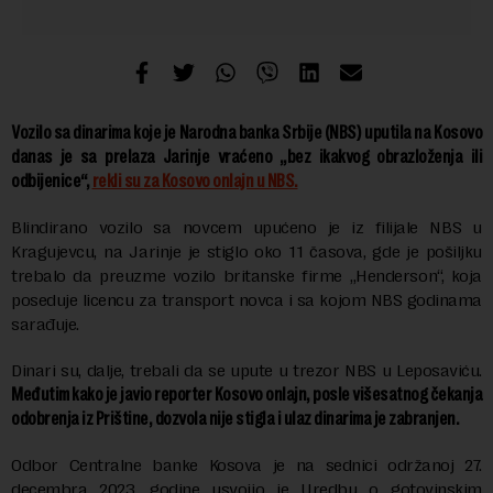
Vozilo sa dinarima koje je Narodna banka Srbije (NBS) uputila na Kosovo
danas je sa prelaza Jarinje vraćeno „bez ikakvog obrazloženja ili
odbijenice“,
rekli su za Kosovo onlajn u NBS.
Blindirano vozilo sa novcem upućeno je iz filijale NBS u
Kragujevcu, na Jarinje je stiglo oko 11 časova, gde je pošiljku
trebalo da preuzme vozilo britanske firme „Henderson“, koja
poseduje licencu za transport novca i sa kojom NBS godinama
sarađuje.
Dinari su, dalje, trebali da se upute u trezor NBS u Leposaviću.
Međutim kako je javio reporter Kosovo onlajn, posle višesatnog čekanja
odobrenja iz Prištine, dozvola nije stigla i ulaz dinarima je zabranjen.
Odbor Centralne banke Kosova je na sednici održanoj 27.
decembra 2023. godine usvojio je Uredbu o gotovinskim