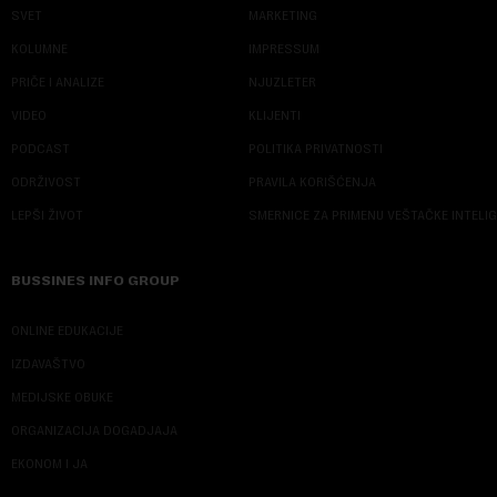
SVET
MARKETING
KOLUMNE
IMPRESSUM
PRIČE I ANALIZE
NJUZLETER
VIDEO
KLIJENTI
PODCAST
POLITIKA PRIVATNOSTI
ODRŽIVOST
PRAVILA KORIŠĆENJA
LEPŠI ŽIVOT
SMERNICE ZA PRIMENU VEŠTAČKE INTELI
BUSSINES INFO GROUP
ONLINE EDUKACIJE
IZDAVAŠTVO
MEDIJSKE OBUKE
ORGANIZACIJA DOGADJAJA
EKONOM I JA