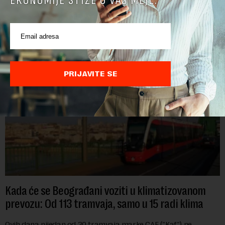
EKONOMIJE STIŽE U VAŠ MEJL.
POVEZANI SADRŽAJI
PRIJAVITE SE
Kada će se Beograđani voziti u klimatizovanom
prevozu: Od 113 tramvaja, samo u 15 radi klima
Ovih dana nijedan od 30 tramvaja marke CAF ("Kaf") ne