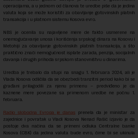
operacijama, a u jednom od članova te uredbe piše da je jedina
valuta koja se može koristiti za obavlјanje gotovinskih platnih
transakcija i u platnom sistemu Kosova evro.
NBS je ocenila su najavljene mere de fakto usmerene na
onemogućavanje unosa i korišćenja srpskog dinara na Kosovu i
Metohiji za obavljanje gotovinskih platnih transakcija, a što
praktično znači nemogućnost isplate zarada, penzija, socijalnih
davanja i drugih prihoda srpskom stanovništvu u dinarima.
Uredba je trebalo da stupi na snagu 1. februara 2024, ali je
Vlada Kosova odličila da se obezbedi tranzitni period kako bi se
građani prilagodili za njenu primenu – predviđeno je da
kaznene mere povezane sa primenom uredbe ne počnu 1.
februara.
Radio slobodna Evropa je danas
prenela da je ministar za
zajednice i povratak u Vladi Kosova Nenad Rašić izjavio je da
postoje dva načina da se primeni odluka Centralne banke
Kosova (CBK) da jedina valuta bude evro, čime bi se ukinula