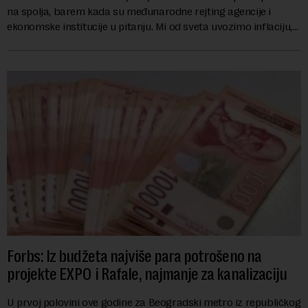
na spolja, barem kada su međunarodne rejting agencije i
ekonomske institucije u pitanju. Mi od sveta uvozimo inflaciju,
robu lošijeg kvalitet...
Forbs: Iz budžeta najviše para potrošeno na
projekte EXPO i Rafale, najmanje za kanalizaciju
U prvoj polovini ove godine za Beogradski metro iz republičkog