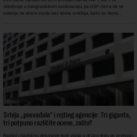
učestvuje u beogradskom saobraćaju, pa GSP mora da se
oslanja na stara vozila bez klima uređaja, kažu za Novu
ekonomiju iz Sindikata Centar – GSP i Centr...
Srbija „posvađala“ i rejting agencije: Tri giganta,
tri potpuno različite ocene, zašto?
Raskol i haotično delovanje koje vlada u državi lepo se prenosi i