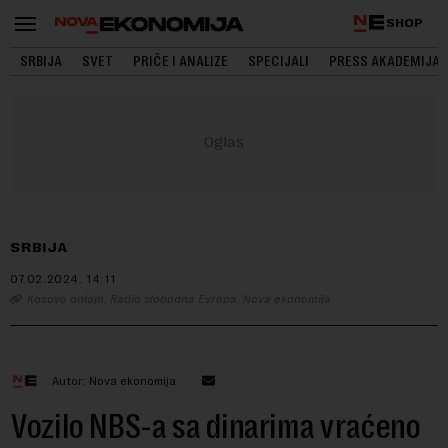
SHOP
SRBIJA
SVET
PRIČE I ANALIZE
SPECIJALI
PRESS AKADEMIJA
SRBIJA
07.02.2024.
14:11
Kosovo onlajn, Radio slobodna Evropa, Nova ekonomija
Autor: Nova ekonomija
Vozilo NBS-a sa dinarima vraćeno