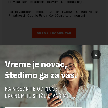
pravilima komentarisanja i pravilima korišćenja sajta.
Sajt je zaštićen pomocu reCaptcha i Google.
Google Politika
Privatnosti
i
Google Uslovi Korišćenja
su primenjeni.
x
Vreme je novac,
štedimo ga za vas.
NAJVREDNIJE OD NOVE
EKONOMIJE STIŽE U VAŠ MEJL.
POVEZANI SADRŽAJI