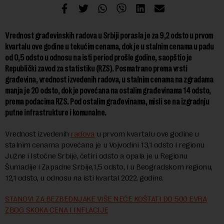
Vrednost građevinskih radova u Srbiji porasla je za 9,2 odsto u prvom
kvartalu ove godine u tekućim cenama, dok je u stalnim cenama u padu
od 0,5 odsto u odnosu na isti period prošle godine, saopštio je
Republički zavod za statistiku (RZS). Posmatrano prema vrsti
građevina, vrednost izvedenih radova, u stalnim cenama na zgradama
manja je 20 odsto, dok je povećana na ostalim građevinama 14 odsto,
prema podacima RZS. Pod ostalim građevinama, misli se na izgradnju
putne infrastrukture i komunalne.
Vrednost izvedenih
radova
u prvom kvartalu ove godine u
stalnim cenama povećana je u Vojvodini 13,1 odsto i regionu
Južne i Istočne Srbije, četiri odsto a opala je u Regionu
Šumadije i Zapadne Srbije,1,5 odsto, i u Beogradskom regionu,
12,1 odsto, u odnosu na isti kvartal 2022. godine.
STANOVI ZA BEZBEDNJAKE VIŠE NEĆE KOŠTATI DO 500 EVRA
ZBOG SKOKA CENA I INFLACIJE