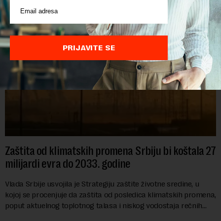
PRIJAVITE SE
Zaštita od klimatskih promena Srbiju bi koštala 27
milijardi evra do 2033. godine
Vlada Srbije usvojila je Strategiju zaštite životne sredine, u
kojoj se procenjuje da zaštita od posledica klimatskih promena,
poput aktuelnog toplotnog talasa i niskog vodostaja rečnih
slivova, zahteva inve...