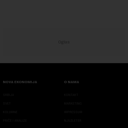
objekte u okviru kompl...
NOVA EKONOMIJA
O NAMA
SRBIJA
KONTAKT
SVET
MARKETING
KOLUMNE
IMPRESSUM
PRIČE I ANALIZE
NJUZLETER