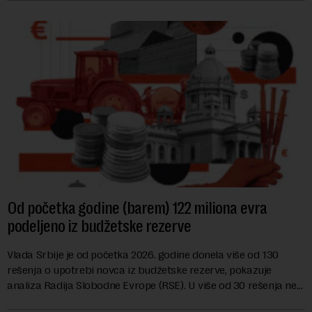
Od početka godine (barem) 122 miliona evra
podeljeno iz budžetske rezerve
Vlada Srbije je od početka 2026. godine donela više od 130
rešenja o upotrebi novca iz budžetske rezerve, pokazuje
analiza Radija Slobodne Evrope (RSE). U više od 30 rešenja ne
navodi se tačan iznos koji će ...