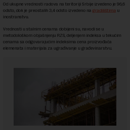
Od ukupne vrednosti radova na teritoriji Srbije izvedeno je 96,6
odsto, dok je preostalih 3,4 odsto izvedeno na
gradilištima
u
inostranstvu.
Vrednosti u stalnim cenama dobijeni su, navodi se u
metodološkom objašnjenju RZS, deljenjem indeksa u tekućim
cenama sa odgovarajućim indeksima cena proizvođača
elemenata i materijala za ugrađivanje u građevinarstvu.