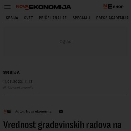
SHOP
SRBIJA
SVET
PRIČE I ANALIZE
SPECIJALI
PRESS AKADEMIJA
SRBIJA
11.05.2023.
11:15
Nova ekonomija
Autor: Nova ekonomija
Vrednost građevinskih radova na