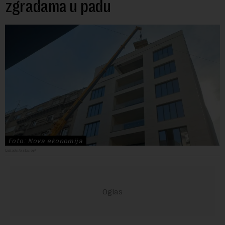
zgradama u padu
Foto: Nova ekonomija
Izgradnja stanovi