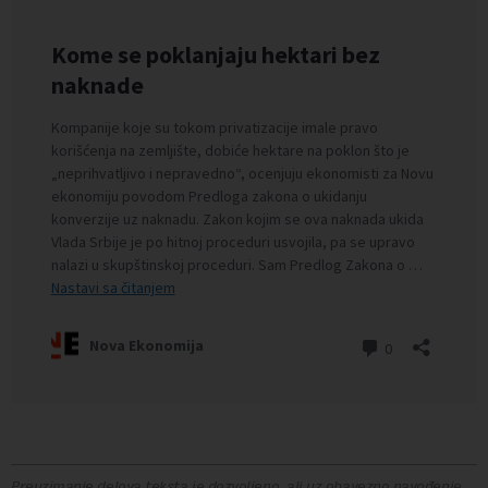
Preuzimanje delova teksta je dozvoljeno, ali uz obavezno navođenje