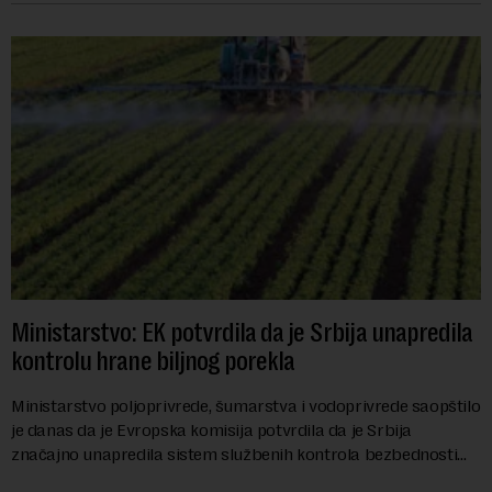
Ministarstvo: EK potvrdila da je Srbija unapredila
kontrolu hrane biljnog porekla
Ministarstvo poljoprivrede, šumarstva i vodoprivrede saopštilo
je danas da je Evropska komisija potvrdila da je Srbija
značajno unapredila sistem službenih kontrola bezbednosti
hrane biljnog porekla, te da k...