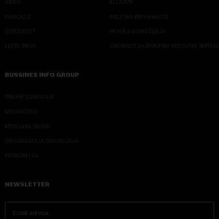
VIDEO
KLIJENTI
PODCAST
POLITIKA PRIVATNOSTI
ODRŽIVOST
PRAVILA KORIŠĆENJA
LEPŠI ŽIVOT
SMERNICE ZA PRIMENU VEŠTAČKE INTELI
BUSSINES INFO GROUP
ONLINE EDUKACIJE
IZDAVAŠTVO
MEDIJSKE OBUKE
ORGANIZACIJA DOGADJAJA
EKONOM I JA
NEWSLETTER