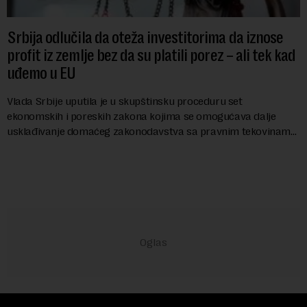
Srbija odlučila da oteža investitorima da iznose
profit iz zemlje bez da su platili porez – ali tek kad
uđemo u EU
Vlada Srbije uputila je u skupštinsku proceduru set
ekonomskih i poreskih zakona kojima se omogućava dalje
usklađivanje domaćeg zakonodavstva sa pravnim tekovinama
Evropske unije i ispunjavaju obaveze predvi...