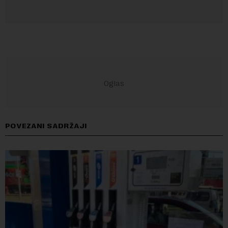
POVEZANI SADRŽAJI