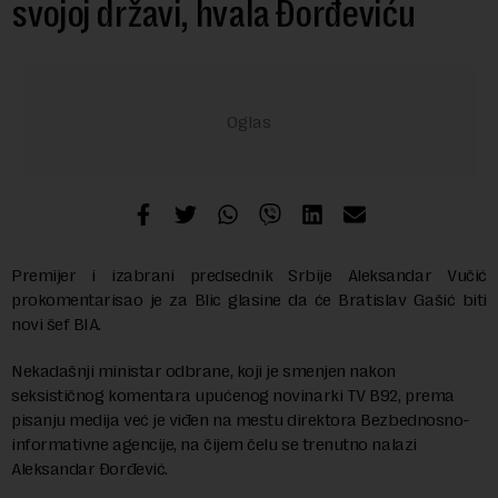
svojoj državi, hvala Đorđeviću
Premijer i izabrani predsednik Srbije Aleksandar Vučić
prokomentarisao je za Blic glasine da će Bratislav Gašić biti
novi šef BIA.
Nekadašnji ministar odbrane, koji je smenjen nakon
seksističnog komentara upućenog novinarki TV B92, prema
pisanju medija već je viđen na mestu direktora Bezbednosno-
informativne agencije, na čijem čelu se trenutno nalazi
Aleksandar Đorđević.