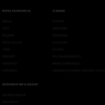
NOVA EKONOMIJA
O NAMA
SRBIJA
KONTAKT
SVET
MARKETING
KOLUMNE
IMPRESSUM
PRIČE I ANALIZE
NJUZLETER
VIDEO
KLIJENTI
PODCAST
POLITIKA PRIVATNOSTI
ODRŽIVOST
PRAVILA KORIŠĆENJA
LEPŠI ŽIVOT
SMERNICE ZA PRIMENU VEŠTAČKE INTELI
BUSSINES INFO GROUP
ONLINE EDUKACIJE
IZDAVAŠTVO