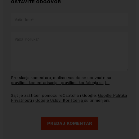
OSTAVITE ODGOVOR
Pre slanja komentara, molimo vas da se upoznate sa
pravilima komentarisanja i pravilima korišćenja sajta.
Sajt je zaštićen pomocu reCaptcha i Google.
Google Politika
Privatnosti
i
Google Uslovi Korišćenja
su primenjeni.