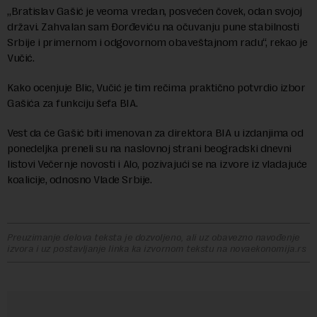
„Bratislav Gašić je veoma vredan, posvećen čovek, odan svojoj
državi. Zahvalan sam Đorđeviću na očuvanju pune stabilnosti
Srbije i primernom i odgovornom obaveštajnom radu“, rekao je
Vučić.
Kako ocenjuje Blic, Vučić je tim rečima praktično potvrdio izbor
Gašića za funkciju šefa BIA.
Vest da će Gašić biti imenovan za direktora BIA u izdanjima od
ponedeljka preneli su na naslovnoj strani beogradski dnevni
listovi Večernje novosti i Alo, pozivajući se na izvore iz vladajuće
koalicije, odnosno Vlade Srbije.
Preuzimanje delova teksta je dozvoljeno, ali uz obavezno navođenje
izvora i uz postavljanje linka ka izvornom tekstu na novaekonomija.rs