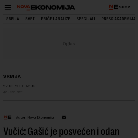
SHOP
SRBIJA
SVET
PRIČE I ANALIZE
SPECIJALI
PRESS AKADEMIJA
SRBIJA
22.05.2017.
13:06
B92, Blic
Autor: Nova Ekonomija
Vučić: Gašić je posvećen i odan