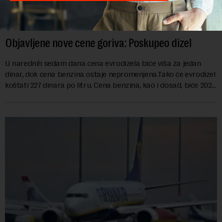
Objavljene nove cene goriva: Poskupeo dizel
U narednih sedam dana cena evrodizela biće viša za jedan
dinar, dok cena benzina ostaje nepromenjena.Tako će evrodizel
koštati 227 dinara po litru. Cena benzina, kao i dosad, biće 202
dinara po litru. ...