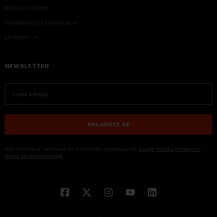
MEDIJSKE OBUKE
ORGANIZACIJA DOGADJAJA
EKONOM I JA
NEWSLETTER
PRIJAVITE SE
Ova stranica je zaštićena sa reCAPTCHA i primenjuju se
Google Politika privatnosti
i
Uslovi korišćenja usluge