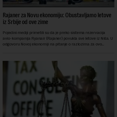
Rajaner za Novu ekonomiju: Obustavljamo letove
iz Srbije od ove zime
Pojedini mediji primetili su da je preko sistema rezervacija
avio-kompanija Ryanair (Rajaner) povukla sve letove iz Niša. U
odgovoru Novoj ekonomiji na pitanje o razlozima za ovo
povlačenje, ovaj avio-gigant...