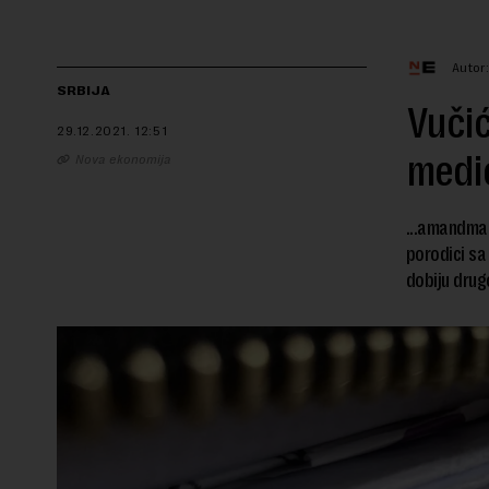
Autor
SRBIJA
Vučić
29.12.2021.
12:51
medic
Nova ekonomija
...amandma
porodici sa
dobiju drug