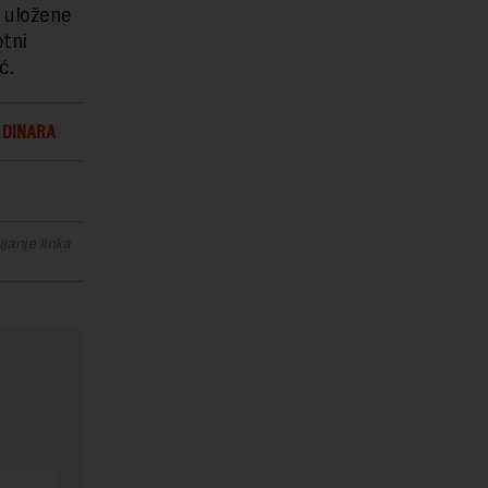
a uložene
otni
ć.
 DINARA
janje linka