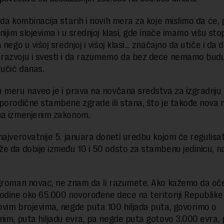
ada kombinacija starih i novih mera za koje mislimo da će,
ijim slojevima i u srednjoj klasi, gde inače imamo višu sto
 nego u višoj srednjoj i višoj klasi… značajno da utiče i da
azvoju i svesti i da razumemo da bez dece nemamo budu
Vučić danas.
 meru naveo je i prava na novčana sredstva za izgradnju i
porodične stambene zgrade ili stana, što je takođe nova
na izmenjenim zakonom.
najverovatnije 5. januara doneti uredbu kojom će regulisat
e da dobije između 10 i 50 odsto za stambenu jedinicu, na
groman novac, ne znam da li razumete. Ako kažemo da o
odine oko 65.000 novorođene dece na teritoriji Republike 
vim brojevima, negde puta 100 hiljada puta, govorimo o
nim, puta hiljadu evra, pa negde puta gotovo 3.000 evra, 