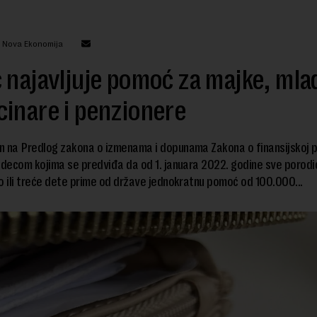
: Nova Ekonomija
 najavljuje pomoć za majke, mla
inare i penzionere
n na Predlog zakona o izmenama i dopunama Zakona o finansijskoj p
 decom kojima se predviđa da od 1. januara 2022. godine sve porodi
o ili treće dete prime od države jednokratnu pomoć od 100.000...