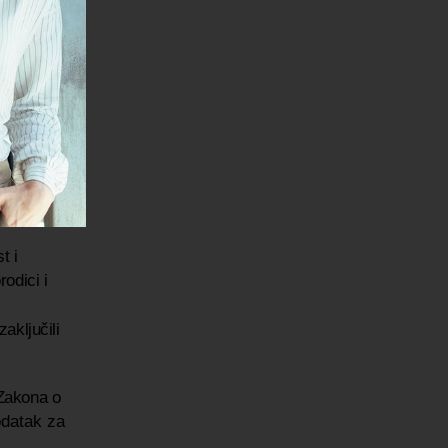
udi. Mislim
i dobrom
 za drugo
te i dalje
t i
odici i
aključili
 Zakona o
odatak za