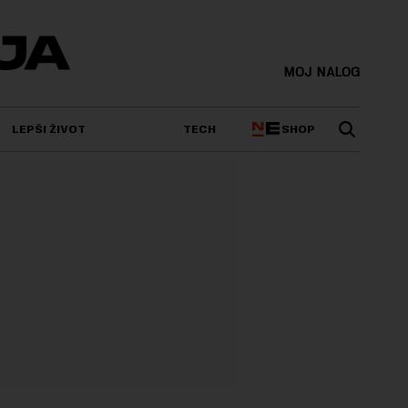
MOJ NALOG
SHOP
LEPŠI ŽIVOT
TECH