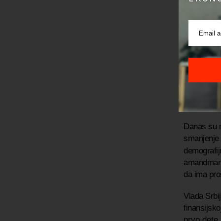
„Ako vidim
da su to 
stanju jav
„Stotin
Pored nave
dete od po
dobijati n
Danas su n
smanjenje 
demografi
amandman i
da ima pro
Vlada Srbi
finansijsk
prvo dete