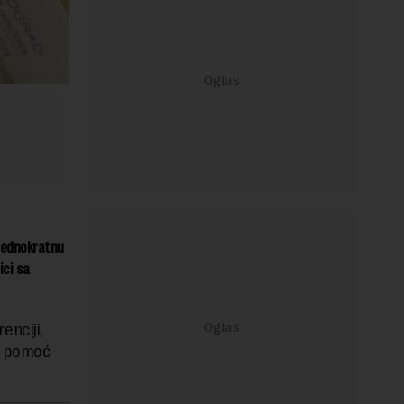
 jednokratnu
ici sa
enciji,
u pomoć