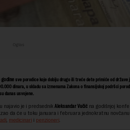
 godine
sve porodice koje dobiju drugo ili treće dete primiće od države
0.000 dinara, u skladu sa izmenama Zakona
o finansijskoj podršci porod
 su danas usvojene.
 najavio je i predsednik
Aleksandar Vučić
na godišnjoj konfer
azao da će u toku januara i februara jednokratnu novčan
adi
,
medicinari
i
penzioneri
.