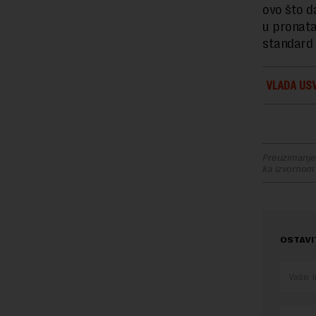
ovo što d
u pronatal
standard 
VLADA USV
Preuzimanje 
ka izvornom
OSTAVI