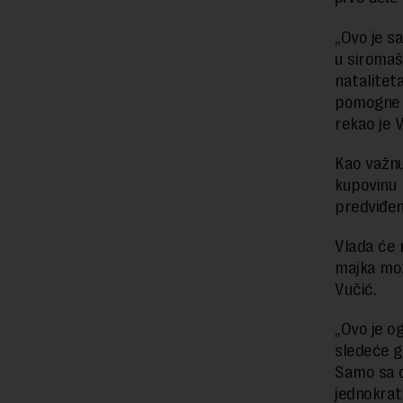
„Ovo je s
u siromašn
nataliteta
pomogne r
rekao je 
Kao važnu
kupovinu 
predviđe
Vlada će 
majka mož
Vučić.
„Ovo je o
sledeće g
Samo sa o
jednokrat