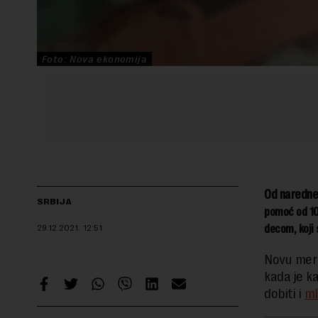
Foto: Nova ekonomija
Od naredne
SRBIJA
pomoć od 10
decom, koji
29.12.2021.
12:51
Novu meru
kada je k
dobiti i
ml