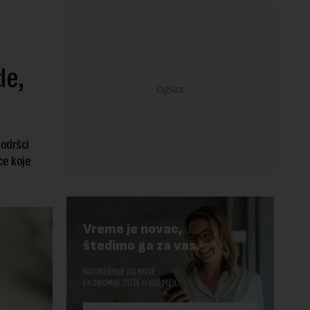
de,
odršci
ce koje
Vreme je novac,
štedimo ga za vas.
NAJVREDNIJE OD NOVE
EKONOMIJE STIŽE U VAŠ MEJL.