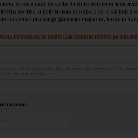
ajemo, to ćete moći da vidite da su to stotine miliona evr
itetnu politiku, u politiku koja bi trebalo da pruži bolji živ
porodicama i pre svega garancije majkama“, kazao je Vuči
OJILA PREDLOG DA SE RODITELJSKI DODATAK POVEĆA NA 300.000
delova teksta je dozvoljeno, ali uz obavezno navođenje izvora i uz postavl
 tekstu na novaekonomija.rs
TE ODGOVOR