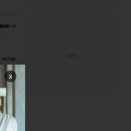
omoći
od
.
 pažnju.
akvim
la da
x
, 15.