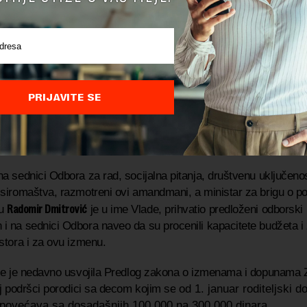
o o kolikom broju ljudi je reč, to je negde oko tri miliona lj
veoma dobre vesti i mi to možemo da uradimo zahvaljujuć
nih finansija,“ rekao je Vučić
e miliona evra u pronatalitetnu politiku“
PRIJAVITE SE
dene pomoći, roditeljima ostaje i postojeća finansijska podrška
 10.000 dinara mesečno u trajanju od dve godine, dok će treće de
arednih 10 godina po 12.000 dinara mesečno.
a sednici Odbora za rad, socijalna pitanja, društvenu uključenos
siromaštva, razmotreni ovi amandmani, a ministar za brigu o por
Radomir Dmitrović
ju
je u ime Vlade, prihvatio predloženi odborski
 na sednici Odbora naveo da su procenili kapacitete budžeta i z
stora i za ovu izmenu.
je je nedavno usvojila Predlog zakona o izmenama i dopunama
oj podršci porodici sa decom kojim se
od 1. januar
roditeljski d
 povećava sa dosadašnjih 100.000 na 300.000 dinara.