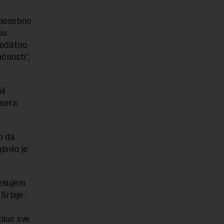
 posebno
pu
 dodatno
ćnosti“,
li
 mera
i da
javio je
čekujem
Srbije.
plus sve