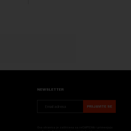
Nova....
NEWSLETTER
PRIJAVITE SE
Ova stranica je zaštićena sa reCAPTCHA i primenjuju