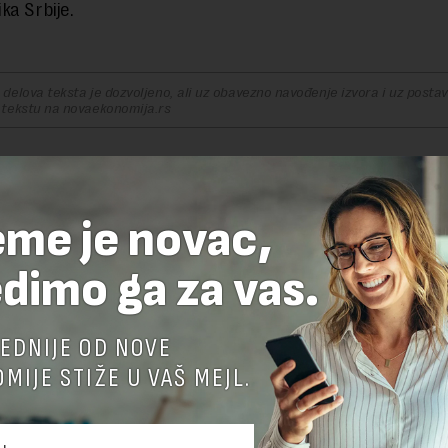
ka Srbije.
delova teksta je dozvoljeno, ali uz obavezno navođenje izvora i uz postavl
 tekstu na novaekonomija.rs
TE ODGOVOR
eme je novac,
dimo ga za vas.
EDNIJE OD NOVE
MIJE STIŽE U VAŠ MEJL.