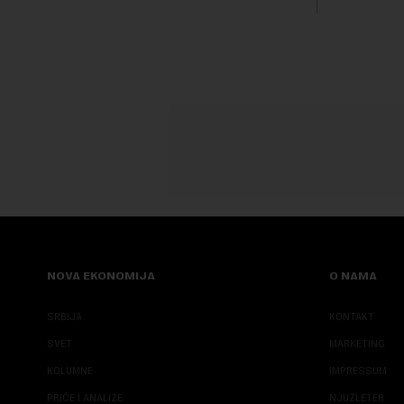
transformi
karakterišu 
NOVA EKONOMIJA
O NAMA
SRBIJA
KONTAKT
SVET
MARKETING
KOLUMNE
IMPRESSUM
PRIČE I ANALIZE
NJUZLETER