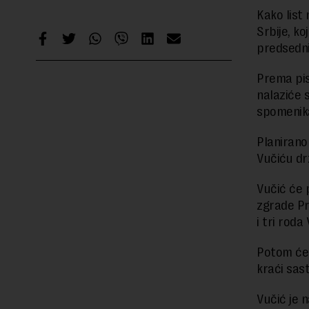
Kako list
Srbije, ko
predsedni
Prema pis
nalaziće s
spomenika
Planirano 
Vučiću dr
Vučić će 
zgrade Pr
i tri roda
Potom će 
kraći sas
Vučić je 