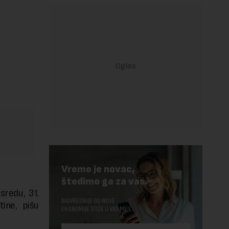
Vreme je novac,
štedimo ga za vas.
sredu, 31.
NAJVREDNIJE OD NOVE
ine, pišu
EKONOMIJE STIŽE U VAŠ MEJL.