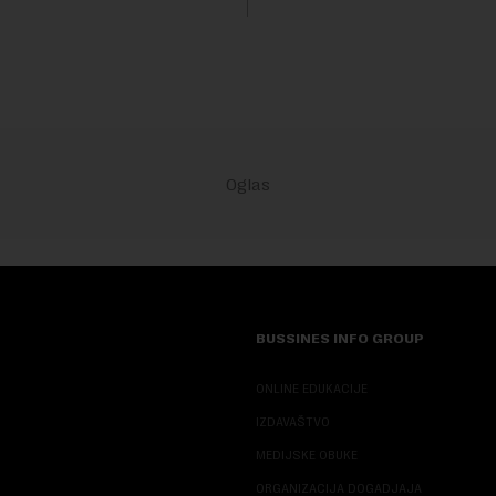
sali, a sektor rudarstva danas
velike r...
BUSSINES INFO GROUP
ONLINE EDUKACIJE
IZDAVAŠTVO
MEDIJSKE OBUKE
ORGANIZACIJA DOGADJAJA