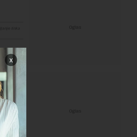
janje linka
x