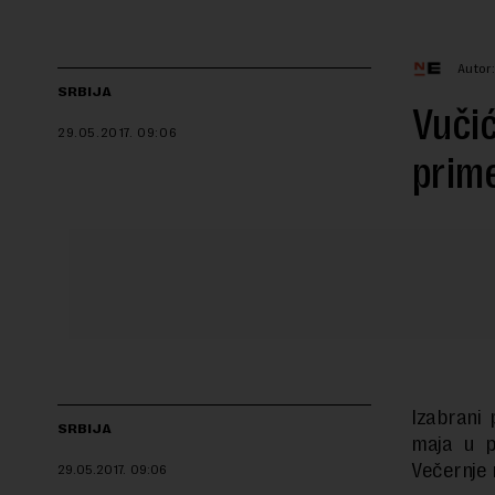
Autor
SRBIJA
Vučić
29.05.2017.
09:06
prim
Izabrani 
SRBIJA
maja u p
Večernje 
29.05.2017.
09:06