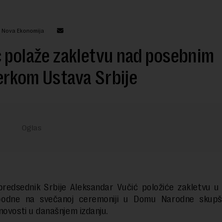
: Nova Ekonomija
 polaže zakletvu nad posebnim
erkom Ustava Srbije
predsednik Srbije Aleksandar Vučić položiće zakletvu u 
odne na svečanoj ceremoniji u Domu Narodne skupšt
novosti u današnjem izdanju.