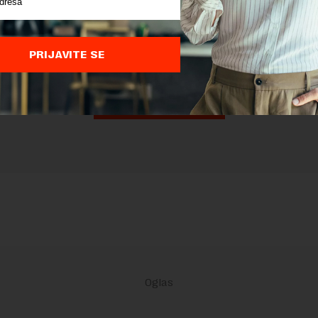
nja komentara, molimo vas da se upoznate sa
pravilima komentarisanja i p
ja sajta.
 zaštićen pomocu reCaptcha i Google.
Google Politika Privatnosti
i
Google
nja
su primenjeni.
PRIJAVITE SE