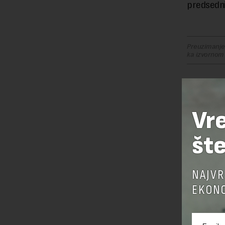
predsedni
Preuzimanje 
ka izvornom
OSTAVI
Vr
šte
NAJVR
EKONO