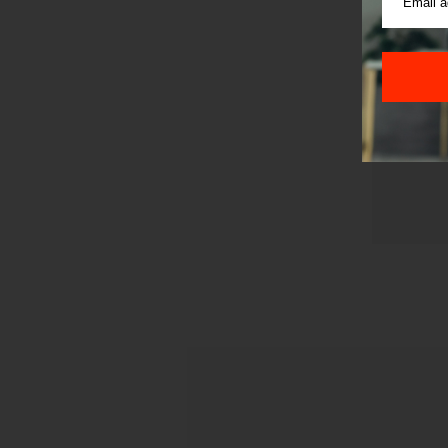
Pre sla
korišćen
Sajt je
Korišće