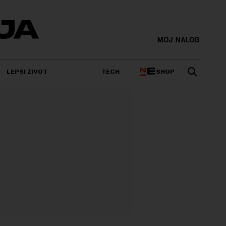
MOJ NALOG
SHOP
LEPŠI ŽIVOT
TECH