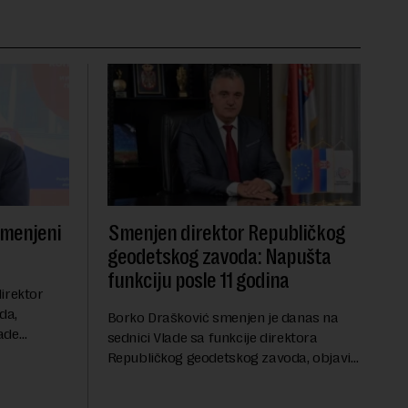
smenjeni
Smenjen direktor Republičkog
geodetskog zavoda: Napušta
funkciju posle 11 godina
irektor
da,
Borko Drašković smenjen je danas na
ade
sednici Vlade sa funkcije direktora
roveo čak 11
Republičkog geodetskog zavoda, objavio
a 2015.
je portal Nova.rs.Drašković je na poziciji
direktora RGZ-a bio 11 godina.Kako piše