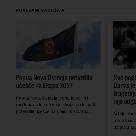
POVEZANI SADRŽAJI
Papua Nova Gvineja potvrdila
Sve pogib
učešće na Ekspo 2027
Danas je
tragedij
Papua Nova Gvineja jedna je od 141
nije odg
međunarodne učesnice koje su do sada
potvrdile učešće na specijalizovanoj
Srbija obe
međunarodnoj izložbi "Ekspu 2027"
u znak seć
Beograd, gde će predstaviti i kao državu
pobedu 1903
sa najvećom jezičkom ra...
njoj od tad