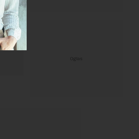
ravilima
 Uslovi