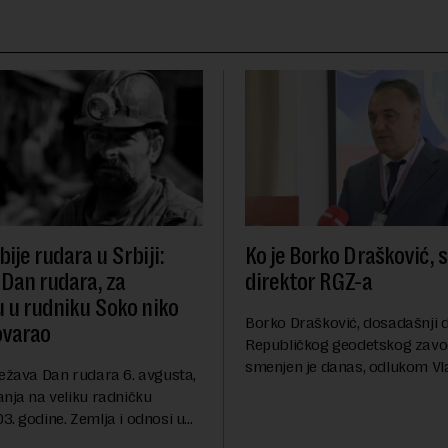
ije rudara u Srbiji:
Ko je Borko Drašković, 
 Dan rudara, za
direktor RGZ-a
u u rudniku Soko niko
Borko Drašković, dosadašnji d
ovarao
Republičkog geodetskog zavo
smenjen je danas, odlukom Vl
ležava Dan rudara 6. avgusta,
Srbije.On je na ovoj funkciji p
anja na veliku radničku
godina. Preciznije, on je 23. jul
. godine. Zemlja i odnosi u
izabran za v.d. di...
a su se nekoliko puta