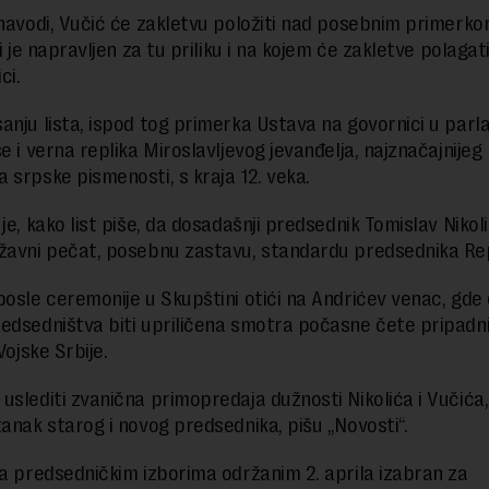
 navodi, Vučić će zakletvu položiti nad posebnim primerk
ji je napravljen za tu priliku i na kojem će zakletve polagat
ci.
anju lista, ispod tog primerka Ustava na govornici u par
e i verna replika Miroslavljevog jevanđelja, najznačajnijeg
 srpske pismenosti, s kraja 12. veka.
je, kako list piše, da dosadašnji predsednik Tomislav Nikol
žavni pečat, posebnu zastavu, standardu predsednika Re
posle ceremonije u Skupštini otići na Andrićev venac, gde
edsedništva biti upriličena smotra počasne čete pripadn
 Vojske Srbije.
uslediti zvanična primopredaja dužnosti Nikolića i Vučića,
tanak starog i novog predsednika, pišu „Novosti“.
na predsedničkim izborima održanim 2. aprila izabran za