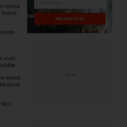
om Ustava
i budući
PRIJAVITE SE
lamentu
ić uruči
publike.
 će ispred
ika Garde
 kao i