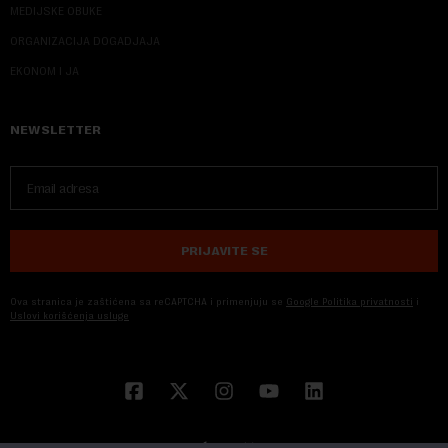
MEDIJSKE OBUKE
ORGANIZACIJA DOGADJAJA
EKONOM I JA
NEWSLETTER
PRIJAVITE SE
Ova stranica je zaštićena sa reCAPTCHA i primenjuju se
Google Politika privatnosti
i
Uslovi korišćenja usluge