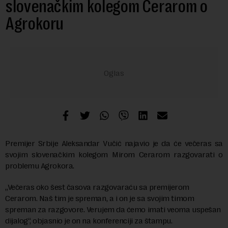
slovenačkim kolegom Cerarom o
Agrokoru
Premijer Srbije Aleksandar Vučić najavio je da će večeras sa
svojim slovenačkim kolegom Mirom Cerarom razgovarati o
problemu Agrokora.
„Večeras oko šest časova razgovaraću sa premijerom
Cerarom. Naš tim je spreman, a i on je sa svojim timom
spreman za razgovore. Verujem da ćemo imati veoma uspešan
dijalog“, objasnio je on na konferenciji za štampu.