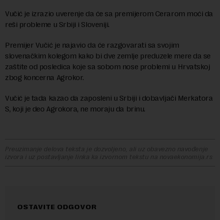
Vučić je izrazio uverenje da će sa premijerom Cerarom moći da
reši probleme u Srbiji i Sloveniji.
Premijer Vučić je najavio da će razgovarati sa svojim
slovenačkim kolegom kako bi dve zemlje preduzele mere da se
zaštite od posledica koje sa sobom nose problemi u Hrvatskoj
zbog koncerna Agrokor.
Vučić je tada kazao da zaposleni u Srbiji i dobavljači Merkatora
S, koji je deo Agrokora, ne moraju da brinu.
Preuzimanje delova teksta je dozvoljeno, ali uz obavezno navođenje
izvora i uz postavljanje linka ka izvornom tekstu na novaekonomija.rs
OSTAVITE ODGOVOR