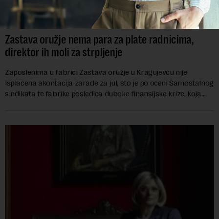
Zastava oružje nema para za plate radnicima,
direktor ih moli za strpljenje
Zaposlenima u fabrici Zastava oružje u Kragujevcu nije
isplaćena akontacija zarade za jul, što je po oceni Samostalnog
sindikata te fabrike posledica duboke finansijske krize, koja
ugrožava egzistenciju 2.20...