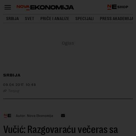
SHOP
SRBIJA
SVET
PRIČE I ANALIZE
SPECIJALI
PRESS AKADEMIJA
SRBIJA
09.04.2017.
10:48
Tanjug
Autor: Nova Ekonomija
Vučić: Razgovaraću večeras sa