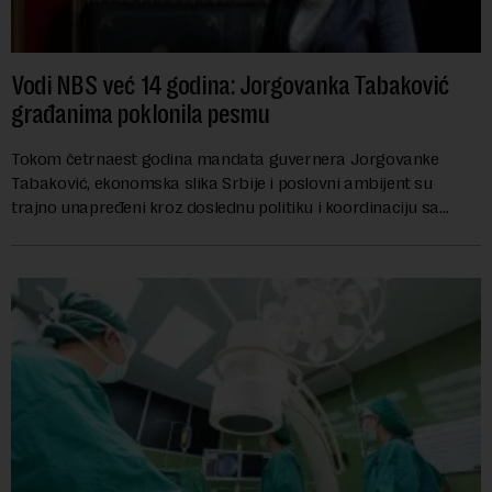
Vodi NBS već 14 godina: Jorgovanka Tabaković
građanima poklonila pesmu
Tokom četrnaest godina mandata guvernera Jorgovanke
Tabaković, ekonomska slika Srbije i poslovni ambijent su
trajno unapređeni kroz doslednu politiku i koordinaciju sa
Vladom, saopštila je Narodna banka Srbi...