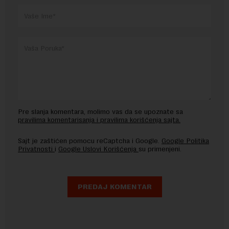
Pre slanja komentara, molimo vas da se upoznate sa
pravilima komentarisanja i pravilima korišćenja sajta.
Sajt je zaštićen pomocu reCaptcha i Google.
Google Politika
Privatnosti
i
Google Uslovi Korišćenja
su primenjeni.