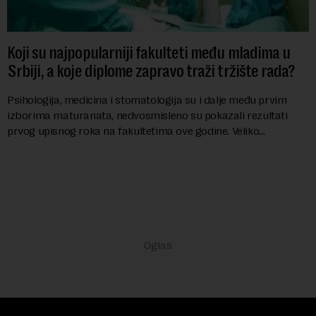
Koji su najpopularniji fakulteti među mladima u
Srbiji, a koje diplome zapravo traži tržište rada?
Psihologija, medicina i stomatologija su i dalje među prvim
izborima maturanata, nedvosmisleno su pokazali rezultati
prvog upisnog roka na fakultetima ove godine. Veliko
interesovanje beleže i FON i Ekonomsk...