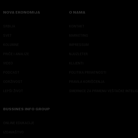
NOVA EKONOMIJA
O NAMA
SRBIJA
KONTAKT
SVET
MARKETING
KOLUMNE
IMPRESSUM
PRIČE I ANALIZE
NJUZLETER
VIDEO
KLIJENTI
PODCAST
POLITIKA PRIVATNOSTI
ODRŽIVOST
PRAVILA KORIŠĆENJA
LEPŠI ŽIVOT
SMERNICE ZA PRIMENU VEŠTAČKE INTELI
BUSSINES INFO GROUP
ONLINE EDUKACIJE
IZDAVAŠTVO