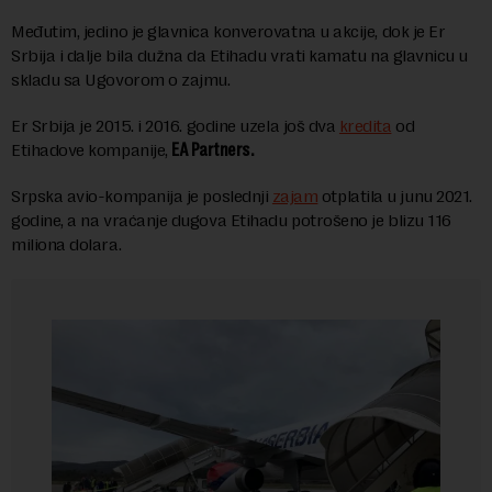
Međutim, jedino je glavnica konverovatna u akcije, dok je Er
Srbija i dalje bila dužna da Etihadu vrati kamatu na glavnicu u
skladu sa Ugovorom o zajmu.
Er Srbija je 2015. i 2016. godine uzela još dva
kredita
od
Etihadove kompanije,
EA Partners.
Srpska avio-kompanija je poslednji
zajam
otplatila u junu 2021.
godine, a na vraćanje dugova Etihadu potrošeno je blizu 116
miliona dolara.