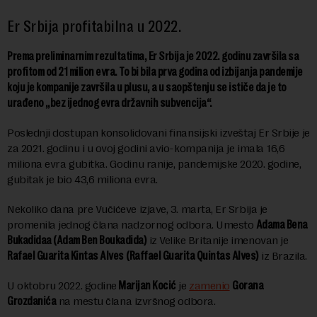
Er Srbija profitabilna u 2022.
Prema preliminarnim rezultatima, Er Srbija je 2022. godinu završila sa
profitom od 21 milion evra. To bi bila prva godina od izbijanja pandemije
koju je kompanije završila u plusu, a u saopštenju se ističe da je to
urađeno „bez ijednog evra državnih subvencija“.
Poslednji dostupan konsolidovani finansijski izveštaj Er Srbije je
za 2021. godinu i u ovoj godini avio-kompanija je imala 16,6
miliona evra gubitka. Godinu ranije, pandemijske 2020. godine,
gubitak je bio 43,6 miliona evra.
Nekoliko dana pre Vučićeve izjave, 3. marta, Er Srbija je
promenila jednog člana nadzornog odbora. Umesto
Adama Bena
Bukadidaa (Adam Ben Boukadida)
iz Velike Britanije imenovan je
Rafael Guarita Kintas Alves
(Raffael Guarita Quintas Alves)
iz Brazila.
U oktobru 2022. godine
Marijan Kocić
je
zamenio
Gorana
Grozdanića
na mestu člana izvršnog odbora.