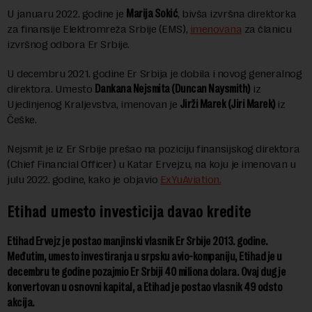
U januaru 2022. godine je
Marija Sokić
, bivša izvršna direktorka
za finansije Elektromreža Srbije (EMS),
imenovana
za članicu
izvršnog odbora Er Srbije.
U decembru 2021. godine Er Srbija je dobila i novog generalnog
direktora. Umesto
Dankana Nejsmita (Duncan Naysmith)
iz
Ujedinjenog Kraljevstva, imenovan je
Jirži Marek (Jiri Marek)
iz
Češke.
Nejsmit je iz Er Srbije prešao na poziciju finansijskog direktora
(Chief Financial Officer) u Katar Ervejzu, na koju je imenovan u
julu 2022. godine, kako je objavio
ExYuAviation.
Etihad umesto investicija davao kredite
Etihad Ervejz je postao manjinski vlasnik Er Srbije 2013. godine.
Međutim, umesto investiranja u srpsku avio-kompaniju, Etihad je u
decembru te godine pozajmio Er Srbiji 40 miliona dolara. Ovaj dug je
konvertovan u osnovni kapital, a Etihad je postao vlasnik 49 odsto
akcija.