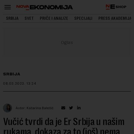
SHOP
SRBIJA
SVET
PRIČE I ANALIZE
SPECIJALI
PRESS AKADEMIJA
SRBIJA
08.03.2023.
13:24
Autor: Katarina Baletić
Vučić tvrdi da je Er Srbija u našim
rukama, dokaza za to (još) nema