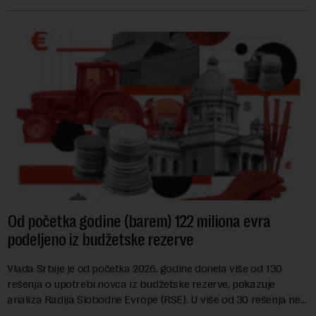
hrane biljnog porekla, te da k...
Od početka godine (barem) 122 miliona evra
podeljeno iz budžetske rezerve
Vlada Srbije je od početka 2026. godine donela više od 130
rešenja o upotrebi novca iz budžetske rezerve, pokazuje
analiza Radija Slobodne Evrope (RSE). U više od 30 rešenja ne
navodi se tačan iznos koji će ...