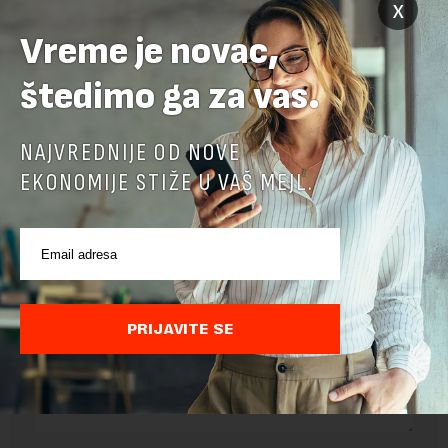
x
Preuzimanje delova teksta je dozvoljeno, ali uz obavezno navođenje
izvora i uz postavljanje linka ka izvornom tekstu na novaekonomija.rs
Vreme je novac,
TEMA:
štedimo ga za vas.
AIR SERBIA
VAZDUHOPLOVSTVO
NAJVREDNIJE OD NOVE
EKONOMIJE STIŽE U VAŠ MEJL.
OSTAVITE ODGOVOR
PRIJAVITE SE