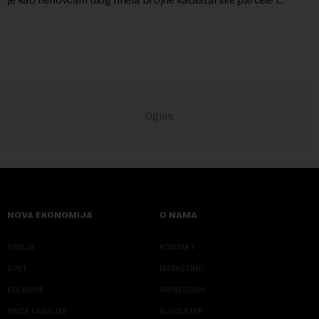
objekte u okviru kompl...
NOVA EKONOMIJA
O NAMA
SRBIJA
KONTAKT
SVET
MARKETING
KOLUMNE
IMPRESSUM
PRIČE I ANALIZE
NJUZLETER