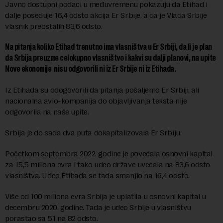
Javno dostupni podaci u međuvremenu pokazuju da Etihad i
dalje poseduje 16,4 odsto akcija Er Srbije, a da je Vlada Srbije
vlasnik preostalih 83,6 odsto.
Na pitanja koliko Etihad trenutno ima vlasništva u Er Srbiji, da li je plan
da Srbija preuzme celokupno vlasništvo i kakvi su dalji planovi, na upite
Nove ekonomije nisu odgovorili ni iz Er Srbije ni iz Etihada.
Iz Etihada su odogovorili da pitanja pošaljemo Er Srbiji, ali
nacionalna avio-kompanija do objavljivanja teksta nije
odgovorila na naše upite.
Srbija je do sada dva puta dokapitalizovala Er Srbiju.
Početkom septembra 2022. godine je povećala osnovni kapital
za 15,5 miliona evra i tako udeo države uvećala na 83,6 odsto
vlasništva. Udeo Etihada se tada smanjio na 16,4 odsto.
Više od 100 miliona evra Srbija je uplatila u osnovni kapital u
decembru 2020. godine. Tada je udeo Srbije u vlasništvu
porastao sa 51 na 82 odsto.