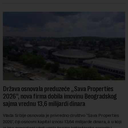
Država osnovala preduzeće „Sava Properties
2026“, nova firma dobila imovinu Beogradskog
sajma vrednu 13,6 milijardi dinara
Vlada Srbije osnovala je privredno društvo "Sava Properties
2026", čiji osnovni kapital iznosi 13,64 milijarde dinara, a u koji
je kao nenovčani ulog unela brojne katastarske parcele i