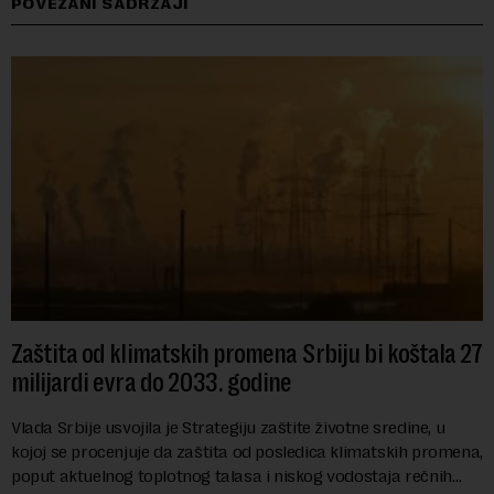
POVEZANI SADRŽAJI
Zaštita od klimatskih promena Srbiju bi koštala 27
milijardi evra do 2033. godine
Vlada Srbije usvojila je Strategiju zaštite životne sredine, u
kojoj se procenjuje da zaštita od posledica klimatskih promena,
poput aktuelnog toplotnog talasa i niskog vodostaja rečnih