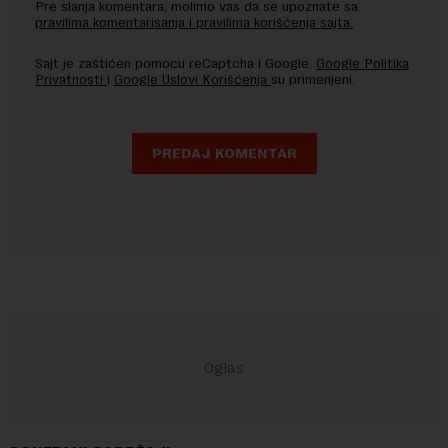
Pre slanja komentara, molimo vas da se upoznate sa
pravilima komentarisanja i pravilima korišćenja sajta.
Sajt je zaštićen pomocu reCaptcha i Google.
Google Politika
Privatnosti
i
Google Uslovi Korišćenja
su primenjeni.