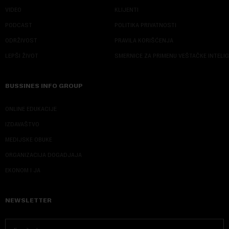
VIDEO
KLIJENTI
PODCAST
POLITIKA PRIVATNOSTI
ODRŽIVOST
PRAVILA KORIŠĆENJA
LEPŠI ŽIVOT
SMERNICE ZA PRIMENU VEŠTAČKE INTELI
BUSSINES INFO GROUP
ONLINE EDUKACIJE
IZDAVAŠTVO
MEDIJSKE OBUKE
ORGANIZACIJA DOGADJAJA
EKONOM I JA
NEWSLETTER