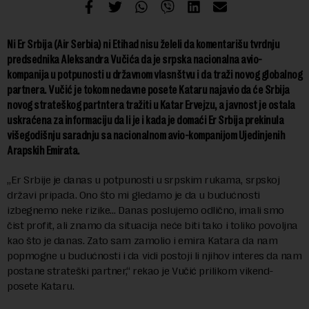
Ni Er Srbija (Air Serbia) ni Etihad nisu želeli da komentarišu tvrdnju
predsednika Aleksandra Vučića da je srpska nacionalna avio-
kompanija u potpunosti u državnom vlasnštvu i da traži novog globalnog
partnera. Vučić je tokom nedavne posete Kataru najavio da će Srbija
novog strateškog partntera tražiti u Katar Ervejzu, a javnost je ostala
uskraćena za informaciju da li je i kada je domaći Er Srbija prekinula
višegodišnju saradnju sa nacionalnom avio-kompanijom Ujedinjenih
Arapskih Emirata.
„Er Srbije je danas u potpunosti u srpskim rukama, srpskoj
državi pripada. Ono što mi gledamo je da u budućnosti
izbegnemo neke rizike… Danas poslujemo odlično, imali smo
čist profit, ali znamo da situacija neće biti tako i toliko povoljna
kao što je danas. Zato sam zamolio i emira Katara da nam
popmogne u budućnosti i da vidi postoji li njihov interes da nam
postane strateški partner,“ rekao je Vučić prilikom vikend-
posete Kataru.