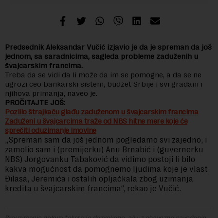
Predsednik Aleksandar Vučić izjavio je da je spreman da još
jednom, sa saradnicima, sagleda probleme zaduženih u
švajcarskim francima.
Treba da se vidi da li može da im se pomogne, a da se ne
ugrozi ceo bankarski sistem, budžet Srbije i svi građani i
njihova primanja, naveo je.
PROČITAJTE JOŠ:
Pozlilo štrajkaču glađu zaduženom u švajcarskim francima
Zaduženi u švajcarcima traže od NBS hitne mere koje će
sprečiti oduzimanje imovine
„Spreman sam da još jednom pogledamo svi zajedno, i
zamolio sam i (premijerku) Anu Brnabić i (guvernerku
NBS) Jorgovanku Tabaković da vidimo postoji li bilo
kakva mogućnost da pomognemo ljudima koje je vlast
Đilasa, Jeremića i ostalih opljačkala zbog uzimanja
kredita u švajcarskim francima“, rekao je Vučić.
Preuzimanje delova teksta je dozvoljeno, ali uz obavezno navođenje