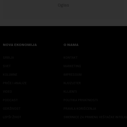
NOVA EKONOMIJA
O NAMA
SRBIJA
KONTAKT
SVET
MARKETING
KOLUMNE
IMPRESSUM
PRIČE I ANALIZE
NJUZLETER
VIDEO
KLIJENTI
PODCAST
POLITIKA PRIVATNOSTI
ODRŽIVOST
PRAVILA KORIŠĆENJA
LEPŠI ŽIVOT
SMERNICE ZA PRIMENU VEŠTAČKE INTELI