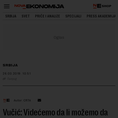
SHOP
SRBIJA
SVET
PRIČE I ANALIZE
SPECIJALI
PRESS AKADEMIJA
SRBIJA
26.03.2019.
10:51
Tanjug
Autor: CRTA
Vučić: Videćemo da li možemo da