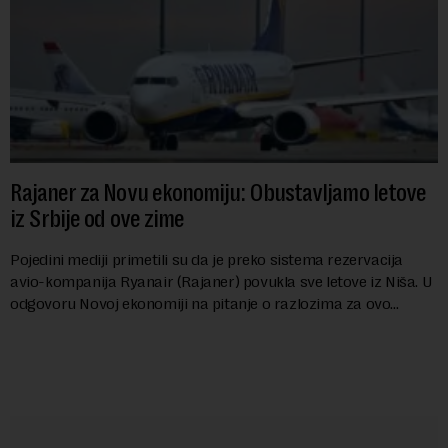
Rajaner za Novu ekonomiju: Obustavljamo letove
iz Srbije od ove zime
Pojedini mediji primetili su da je preko sistema rezervacija
avio-kompanija Ryanair (Rajaner) povukla sve letove iz Niša. U
odgovoru Novoj ekonomiji na pitanje o razlozima za ovo
povlačenje, ovaj avio-gigant...