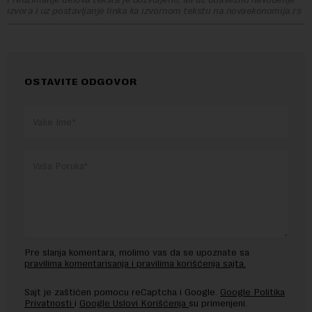
izvora i uz postavljanje linka ka izvornom tekstu na novaekonomija.rs
OSTAVITE ODGOVOR
Pre slanja komentara, molimo vas da se upoznate sa
pravilima komentarisanja i pravilima korišćenja sajta.
Sajt je zaštićen pomocu reCaptcha i Google.
Google Politika
Privatnosti
i
Google Uslovi Korišćenja
su primenjeni.