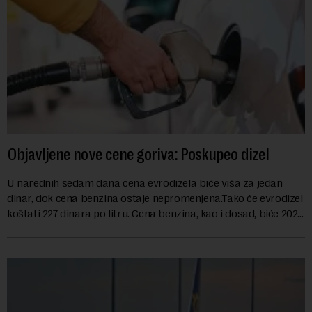
Objavljene nove cene goriva: Poskupeo dizel
U narednih sedam dana cena evrodizela biće viša za jedan
dinar, dok cena benzina ostaje nepromenjena.Tako će evrodizel
koštati 227 dinara po litru. Cena benzina, kao i dosad, biće 202
dinara po litru. ...