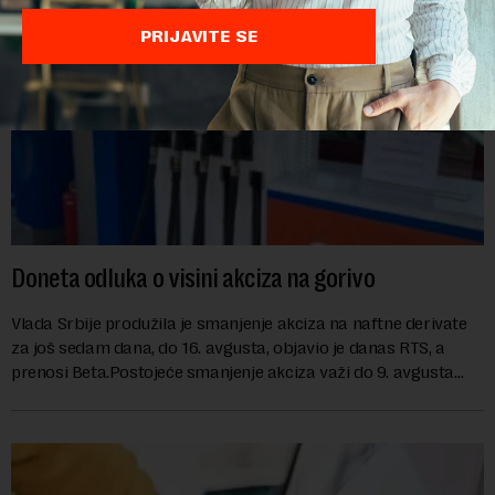
PRIJAVITE SE
Doneta odluka o visini akciza na gorivo
Vlada Srbije produžila je smanjenje akciza na naftne derivate
za još sedam dana, do 16. avgusta, objavio je danas RTS, a
prenosi Beta.Postojeće smanjenje akciza važi do 9. avgusta
kao mera ublažavanja po...