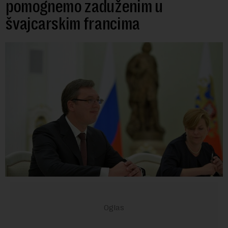
pomognemo zaduženim u
švajcarskim francima