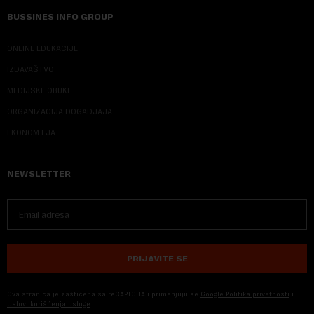
BUSSINES INFO GROUP
ONLINE EDUKACIJE
IZDAVAŠTVO
MEDIJSKE OBUKE
ORGANIZACIJA DOGADJAJA
EKONOM I JA
NEWSLETTER
PRIJAVITE SE
Ova stranica je zaštićena sa reCAPTCHA i primenjuju se
Google Politika privatnosti
i
Uslovi korišćenja usluge