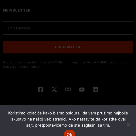
NEWSLETTER
PRIJAVITE SE
Ova stranica je zaštićena sa reCAPTCHA i primenjuju se
Google Politika privatnosti
i
Uslovi korišćenja usluge
Koristimo kolačiće kako bismo osigurali da vam pružimo najbolje
iskustvo na našoj veb stranici. Ako nastavite da koristite ovaj
sajt, pretpostavićemo da ste saglasni sa tim.
© 2026 NOVA EKONOMIJA | SVA PRAVA ZADŽANA | DEVELOPED BY
CUBES
Ok