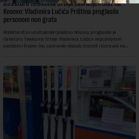
Direktoru Telekoma Srbija zabranjen ulaz na
Kosovo: Vladimira Lučića Priština proglasila
personom non grata
Ministarstvo unutrašnjih poslova Kosova proglasilo je
direktora Telekoma Srbije Vladimira Lučića nepoželjnom
osobom i trajno mu zabranilo ulazak, tranzit i boravak na
Kosovu, navodeći kao razlog njegove javn...