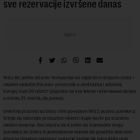
sve rezervacije izvršene danas
Wizz Air, jedna od avio-kompanija sa najbržom stopom rasta i
najveći niskotarifni avio-prevoznik u centralnoj i istočnoj
Evropi, nudi 20 odsto* popusta na sve letove rezervisane danas,
u sredu, 21. marta, do ponoći.
Uskršnji praznici su blizu i tim povodom WIZZ poziva putnike iz
Srbije da iskoriste produženi vikend i kupe karte po izuzetno
niskim cenama. Bez obzira da li želite da iznenadite svoju
porodicu za Uskrs ili jednostavno hoćete da posetite neki novi
grad sa dragom osobom, pravo je vreme da iskoristite ovaj