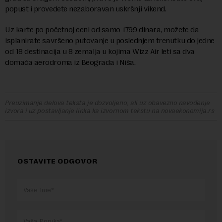
popust i provedete nezaboravan uskršnji vikend.
Uz karte po početnoj ceni od samo 1799 dinara, možete da
isplanirate savršeno putovanje u poslednjem trenutku do jedne
od 18 destinacija u 8 zemalja u kojima Wizz Air leti sa dva
domaća aerodroma iz Beograda i Niša.
Preuzimanje delova teksta je dozvoljeno, ali uz obavezno navođenje
izvora i uz postavljanje linka ka izvornom tekstu na novaekonomija.rs
OSTAVITE ODGOVOR