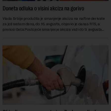
Doneta odluka o visini akciza na gorivo
Vlada Srbije produžila je smanjenje akciza na naftne derivate
za još sedam dana, do 16. avgusta, objavio je danas RTS, a
prenosi Beta.Postojeće smanjenje akciza važi do 9. avgusta
kao mera ublažavanja po...