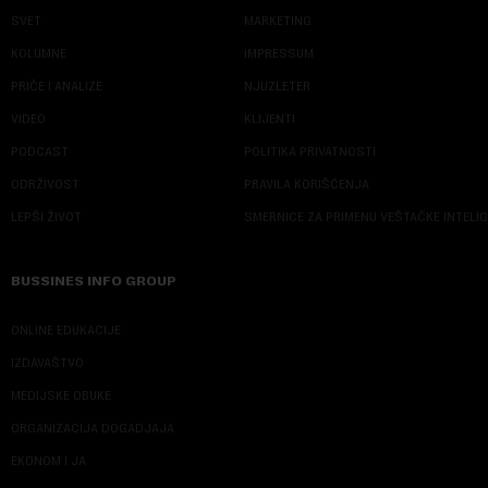
SVET
MARKETING
KOLUMNE
IMPRESSUM
PRIČE I ANALIZE
NJUZLETER
VIDEO
KLIJENTI
PODCAST
POLITIKA PRIVATNOSTI
ODRŽIVOST
PRAVILA KORIŠĆENJA
LEPŠI ŽIVOT
SMERNICE ZA PRIMENU VEŠTAČKE INTELI
BUSSINES INFO GROUP
ONLINE EDUKACIJE
IZDAVAŠTVO
MEDIJSKE OBUKE
ORGANIZACIJA DOGADJAJA
EKONOM I JA