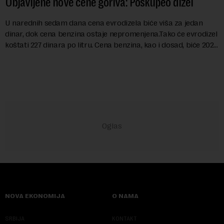
Objavljene nove cene goriva: Poskupeo dizel
U narednih sedam dana cena evrodizela biće viša za jedan
dinar, dok cena benzina ostaje nepromenjena.Tako će evrodizel
koštati 227 dinara po litru. Cena benzina, kao i dosad, biće 202
dinara po litru. ...
NOVA EKONOMIJA
O NAMA
SRBIJA
KONTAKT