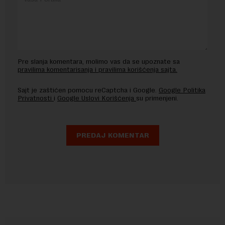
Pre slanja komentara, molimo vas da se upoznate sa
pravilima komentarisanja i pravilima korišćenja sajta.
Sajt je zaštićen pomocu reCaptcha i Google.
Google Politika
Privatnosti
i
Google Uslovi Korišćenja
su primenjeni.