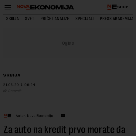
SHOP
SRBIJA
SVET
PRIČE I ANALIZE
SPECIJALI
PRESS AKADEMIJA
SRBIJA
21.06.2017.
09:24
Dnevnik
Autor: Nova Ekonomija
Za auto na kredit prvo morate da