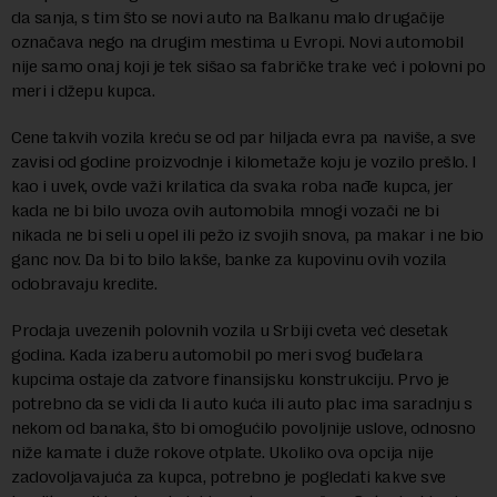
da sanja, s tim što se novi auto na Balkanu malo drugačije
označava nego na drugim mestima u Evropi. Novi automobil
nije samo onaj koji je tek sišao sa fabričke trake već i polovni po
meri i džepu kupca.
Cene takvih vozila kreću se od par hiljada evra pa naviše, a sve
zavisi od godine proizvodnje i kilometaže koju je vozilo prešlo. I
kao i uvek, ovde važi krilatica da svaka roba nađe kupca, jer
kada ne bi bilo uvoza ovih automobila mnogi vozači ne bi
nikada ne bi seli u opel ili pežo iz svojih snova, pa makar i ne bio
ganc nov. Da bi to bilo lakše, banke za kupovinu ovih vozila
odobravaju kredite.
Prodaja uvezenih polovnih vozila u Srbiji cveta već desetak
godina. Kada izaberu automobil po meri svog buđelara
kupcima ostaje da zatvore finansijsku konstrukciju. Prvo je
potrebno da se vidi da li auto kuća ili auto plac ima saradnju s
nekom od banaka, što bi omogućilo povoljnije uslove, odnosno
niže kamate i duže rokove otplate. Ukoliko ova opcija nije
zadovoljavajuća za kupca, potrebno je pogledati kakve sve