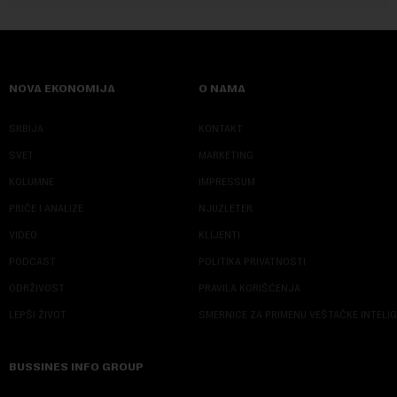
NOVA EKONOMIJA
O NAMA
SRBIJA
KONTAKT
SVET
MARKETING
KOLUMNE
IMPRESSUM
PRIČE I ANALIZE
NJUZLETER
VIDEO
KLIJENTI
PODCAST
POLITIKA PRIVATNOSTI
ODRŽIVOST
PRAVILA KORIŠĆENJA
LEPŠI ŽIVOT
SMERNICE ZA PRIMENU VEŠTAČKE INTELI
BUSSINES INFO GROUP