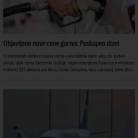
Objavljene nove cene goriva: Poskupeo dizel
U narednih sedam dana cena evrodizela biće viša za jedan
dinar, dok cena benzina ostaje nepromenjena.Tako će evrodizel
koštati 227 dinara po litru. Cena benzina, kao i dosad, biće 202
dinara po litru. ...