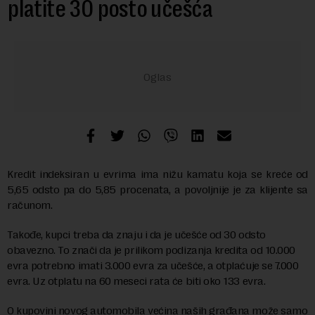
platite 30 posto učešća
Kredit indeksiran u evrima ima nižu kamatu koja se kreće od
5,65 odsto pa do 5,85 procenata, a povoljnije je za klijente sa
računom.
Takođe, kupci treba da znaju i da je učešće od 30 odsto
obavezno. To znači da je prilikom podizanja kredita od 10.000
evra potrebno imati 3.000 evra za učešće, a otplaćuje se 7.000
evra. Uz otplatu na 60 meseci rata će biti oko 133 evra.
O kupovini novog automobila većina naših građana može samo