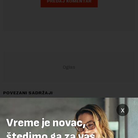
POVEZANI SADRŽAJI
x
Vreme je novac,
štedimo ga za vas.