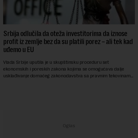
Srbija odlučila da oteža investitorima da iznose
profit iz zemlje bez da su platili porez – ali tek kad
uđemo u EU
Vlada Srbije uputila je u skupštinsku proceduru set
ekonomskih i poreskih zakona kojima se omogućava dalje
usklađivanje domaćeg zakonodavstva sa pravnim tekovinama
Evropske unije i ispunjavaju obaveze predvi...