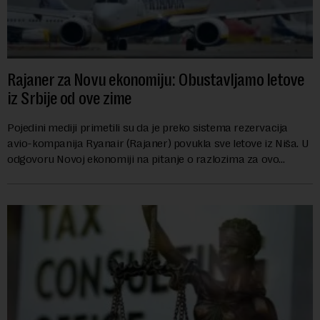
Rajaner za Novu ekonomiju: Obustavljamo letove
iz Srbije od ove zime
Pojedini mediji primetili su da je preko sistema rezervacija
avio-kompanija Ryanair (Rajaner) povukla sve letove iz Niša. U
odgovoru Novoj ekonomiji na pitanje o razlozima za ovo
povlačenje, ovaj avio-gigant...