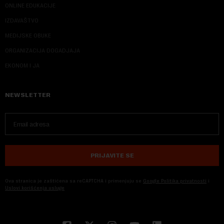
ONLINE EDUKACIJE
IZDAVAŠTVO
MEDIJSKE OBUKE
ORGANIZACIJA DOGADJAJA
EKONOM I JA
NEWSLETTER
PRIJAVITE SE
Ova stranica je zaštićena sa reCAPTCHA i primenjuju se
Google Politika privatnosti
i
Uslovi korišćenja usluge