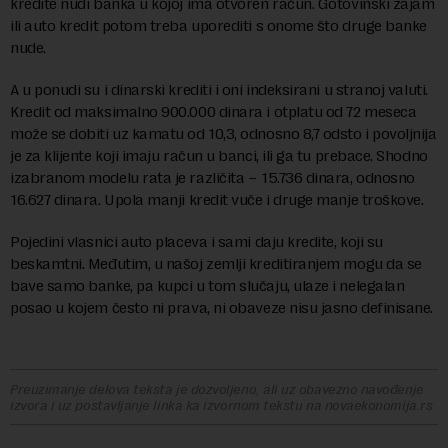
kredite nudi banka u kojoj ima otvoren račun. Gotovinski zajam
ili auto kredit potom treba uporediti s onome što druge banke
nude.
A u ponudi su i dinarski krediti i oni indeksirani u stranoj valuti.
Kredit od maksimalno 900.000 dinara i otplatu od 72 meseca
može se dobiti uz kamatu od 10,3, odnosno 8,7 odsto i povoljnija
je za klijente koji imaju račun u banci, ili ga tu prebace. Shodno
izabranom modelu rata je različita – 15.736 dinara, odnosno
16.627 dinara. Upola manji kredit vuče i druge manje troškove.
Pojedini vlasnici auto placeva i sami daju kredite, koji su
beskamtni. Međutim, u našoj zemlji kreditiranjem mogu da se
bave samo banke, pa kupci u tom slučaju, ulaze i nelegalan
posao u kojem često ni prava, ni obaveze nisu jasno definisane.
Preuzimanje delova teksta je dozvoljeno, ali uz obavezno navođenje
izvora i uz postavljanje linka ka izvornom tekstu na novaekonomija.rs