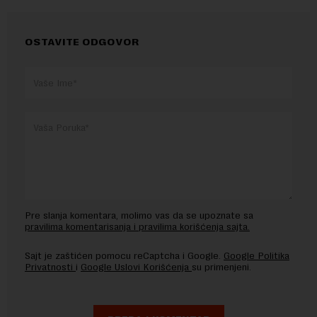
OSTAVITE ODGOVOR
Pre slanja komentara, molimo vas da se upoznate sa
pravilima komentarisanja i pravilima korišćenja sajta.
Sajt je zaštićen pomocu reCaptcha i Google.
Google Politika
Privatnosti
i
Google Uslovi Korišćenja
su primenjeni.