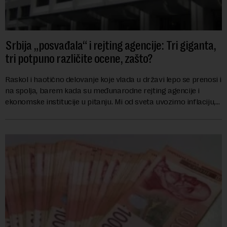
Srbija „posvađala“ i rejting agencije: Tri giganta,
tri potpuno različite ocene, zašto?
Raskol i haotično delovanje koje vlada u državi lepo se prenosi i
na spolja, barem kada su međunarodne rejting agencije i
ekonomske institucije u pitanju. Mi od sveta uvozimo inflaciju,
robu lošijeg kvalitet...