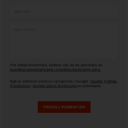
Pre slanja komentara, molimo vas da se upoznate sa
pravilima komentarisanja i pravilima korišćenja sajta.
Sajt je zaštićen pomocu reCaptcha i Google.
Google Politika
Privatnosti
i
Google Uslovi Korišćenja
su primenjeni.