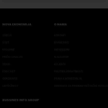
NOVA EKONOMIJA
O NAMA
SRBIJA
KONTAKT
SVET
MARKETING
KOLUMNE
IMPRESSUM
PRIČE I ANALIZE
NJUZLETER
VIDEO
KLIJENTI
PODCAST
POLITIKA PRIVATNOSTI
ODRŽIVOST
PRAVILA KORIŠĆENJA
LEPŠI ŽIVOT
SMERNICE ZA PRIMENU VEŠTAČKE INTELI
BUSSINES INFO GROUP