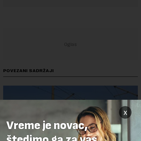
POVEZANI SADRŽAJI
x
Vreme je novac,
štedimo ga za vas.