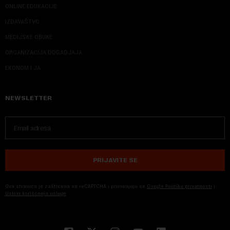
ONLINE EDUKACIJE
IZDAVAŠTVO
MEDIJSKE OBUKE
ORGANIZACIJA DOGADJAJA
EKONOM I JA
NEWSLETTER
PRIJAVITE SE
Ova stranica je zaštićena sa reCAPTCHA i primenjuju se
Google Politika privatnosti
i
Uslovi korišćenja usluge