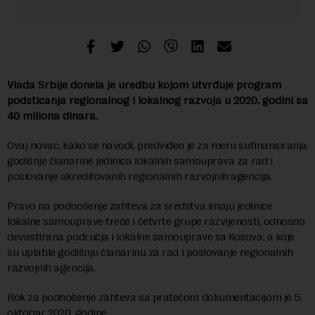
Vlada Srbije donela je uredbu kojom utvrđuje program
podsticanja regionalnog i lokalnog razvoja u 2020. godini sa
40 miliona dinara.
Ovaj novac, kako se navodi, predviđen je za meru sufinansiranja
godišnje članarine jedinica lokalnih samouprava za rad i
poslovanje akreditovanih regionalnih razvojnih agencija.
Pravo na podnošenje zahteva za sredstva imaju jedinice
lokalne samouprave treće i četvrte grupe razvijenosti, odnosno
devastirana područja i lokalne samouprave sa Kosova, a koje
su uplatile godišnju članarinu za rad i poslovanje regionalnih
razvojnih agencija.
Rok za podnošenje zahteva sa pratećom dokumentacijom je 5.
oktobar 2020. godine.