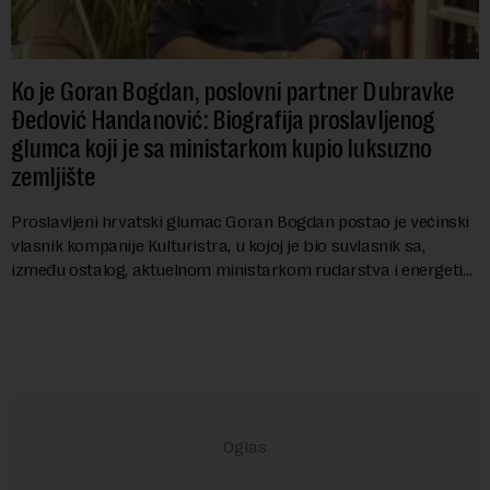
Ko je Goran Bogdan, poslovni partner Dubravke
Đedović Handanović: Biografija proslavljenog
glumca koji je sa ministarkom kupio luksuzno
zemljište
Proslavljeni hrvatski glumac Goran Bogdan postao je većinski
vlasnik kompanije Kulturistra, u kojoj je bio suvlasnik sa,
između ostalog, aktuelnom ministarkom rudarstva i energetike
u Vladi Srbije, Dubravkom...