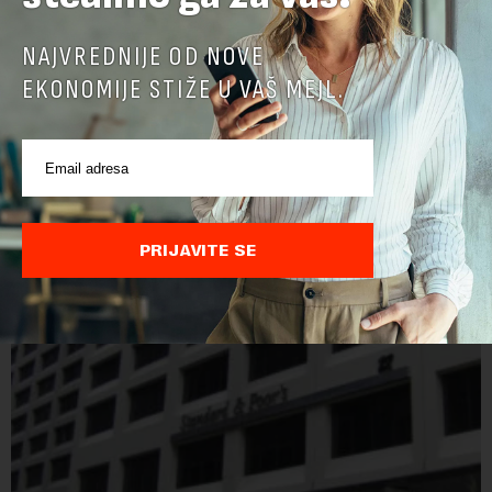
NAJVREDNIJE OD NOVE
EKONOMIJE STIŽE U VAŠ MEJL.
Kada će se Beograđani voziti u klimatizovanom
prevozu: Od 113 tramvaja, samo u 15 radi klima
Ovih dana nijedan od 30 tramvaja marke CAF ("Kaf") ne
učestvuje u beogradskom saobraćaju, pa GSP mora da se
oslanja na stara vozila bez klima uređaja, kažu za Novu
ekonomiju iz Sindikata Centar – GSP i Centr...
PRIJAVITE SE