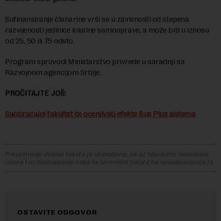
Sufinansiranje članarine vrši se u zavisnosti od stepena
razvijenosti jedinice lokalne samouprave, a može biti u iznosu
od 25, 50 ili 75 odsto.
Program sprovodi Ministarstvo privrede u saradnji sa
Razvojnom agencijom Srbije.
PROČITAJTE JOŠ:
Saobraćajni fakultet će ocenjivati efekte Bus Plus sistema
Preuzimanje delova teksta je dozvoljeno, ali uz obavezno navođenje
izvora i uz postavljanje linka ka izvornom tekstu na novaekonomija.rs
OSTAVITE ODGOVOR