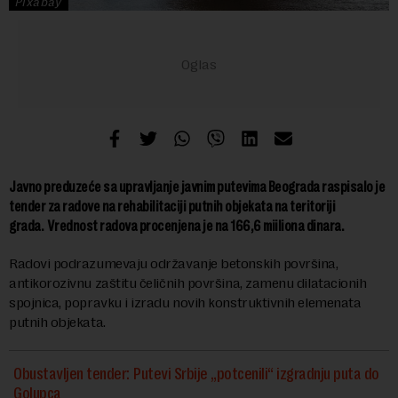
Pixabay
Javno preduzeće sa upravljanje javnim putevima Beograda raspisalo je
tender za radove na rehabilitaciji putnih objekata na teritoriji
grada.
Vrednost radova procenjena je na 166,6 miiliona dinara.
Radovi podrazumevaju održavanje betonskih površina,
antikorozivnu zaštitu čeličnih površina, zamenu dilatacionih
spojnica, popravku i izradu novih konstruktivnih elemenata
putnih objekata.
Obustavljen tender: Putevi Srbije „potcenili“ izgradnju puta do
Golupca