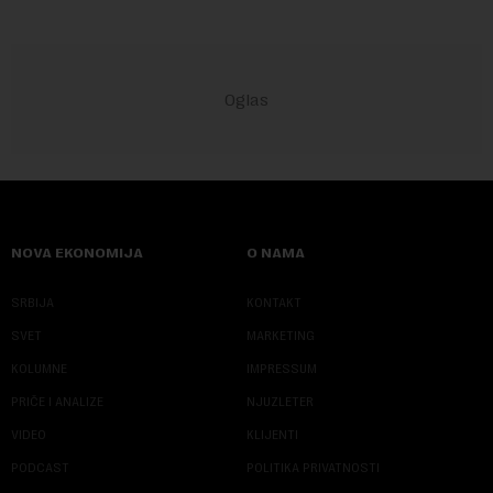
NOVA EKONOMIJA
O NAMA
SRBIJA
KONTAKT
SVET
MARKETING
KOLUMNE
IMPRESSUM
PRIČE I ANALIZE
NJUZLETER
VIDEO
KLIJENTI
PODCAST
POLITIKA PRIVATNOSTI