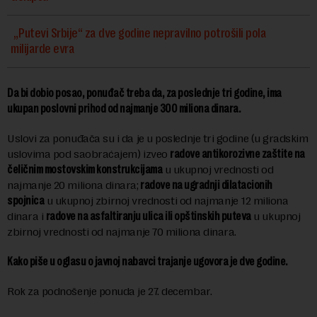
„Putevi Srbije“ za dve godine nepravilno potrošili pola
milijarde evra
Da bi dobio posao, ponuđač treba da, za poslednje tri godine, ima
ukupan poslovni prihod od najmanje 300 miliona dinara.
Uslovi za ponuđača su i da je u poslednje tri godine (u gradskim
uslovima pod saobraćajem) izveo
radove antikorozivne zaštite na
čeličnim mostovskim konstrukcijama
u ukupnoj vrednosti od
najmanje 20 miliona dinara;
radove na ugradnji dilatacionih
spojnica
u ukupnoj zbirnoj vrednosti od najmanje 12 miliona
dinara i
radove na asfaltiranju ulica ili opštinskih puteva
u ukupnoj
zbirnoj vrednosti od najmanje 70 miliona dinara.
Kako piše u oglasu o javnoj nabavci trajanje ugovora je dve godine.
Rok za podnošenje ponuda je 27. decembar.