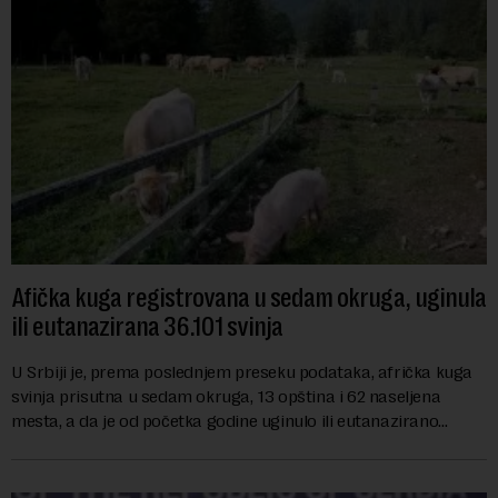
Afička kuga registrovana u sedam okruga, uginula
ili eutanazirana 36.101 svinja
U Srbiji je, prema poslednjem preseku podataka, afrička kuga
svinja prisutna u sedam okruga, 13 opština i 62 naseljena
mesta, a da je od početka godine uginulo ili eutanazirano
ukupno 36.101 grlo, izjavio je...