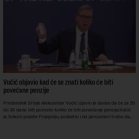
Vučić objavio kad će se znati koliko će biti
povećane penzije
Predsednik Srbije Aleksandar Vučić izjavio je danas da će za 20
do 30 dana biti poznato koliko će biti povećanje penzija.Vučić
je, tokom posete Prijepolju, podsetio i da penzioneri treba da
dobiju jednok...