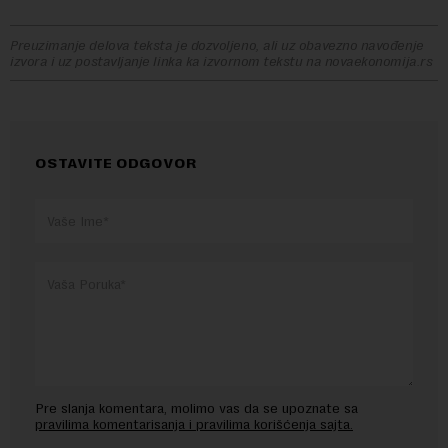
Preuzimanje delova teksta je dozvoljeno, ali uz obavezno navođenje
izvora i uz postavljanje linka ka izvornom tekstu na novaekonomija.rs
OSTAVITE ODGOVOR
Pre slanja komentara, molimo vas da se upoznate sa
pravilima komentarisanja i pravilima korišćenja sajta.