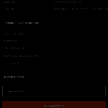
ODRŽIVOST
PRAVILA KORIŠĆENJA
LEPŠI ŽIVOT
SMERNICE ZA PRIMENU VEŠTAČKE INTELI
BUSSINES INFO GROUP
ONLINE EDUKACIJE
IZDAVAŠTVO
MEDIJSKE OBUKE
ORGANIZACIJA DOGADJAJA
EKONOM I JA
NEWSLETTER
PRIJAVITE SE