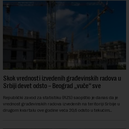
Skok vrednosti izvedenih građevinskih radova u
Srbiji devet odsto – Beograd „vuče“ sve
Republički zavod za statistiku (RZS) saopštio je danas da je
vrednost građevinskih radova izvedenih na teritoriji Srbije u
drugom kvartalu ove godine veća 20,6 odsto u tekućim
cenama u odnosu na isti period ...