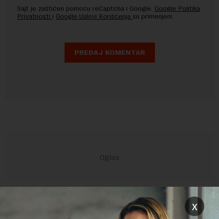
Sajt je zaštićen pomocu reCaptcha i Google.
Google Politika
Privatnosti
i
Google Uslovi Korišćenja
su primenjeni.
POVEZANI SADRŽAJI
x