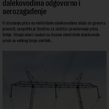
dalekovodima odgovorno i
aerozagađenje
O stradanju ptica na električnim dalekovodima slabo se govori u
javnosti, saopštilo je Društvo za zaštitu i proučavanje ptica
Srbije. Strujni udari i sudari sa žicama električnih dalekovoda
uzrok su velikog broja smrtnih...