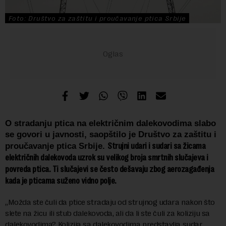
Foto: Društvo za zaštitu i proučavanje ptica Srbije
O stradanju ptica na električnim dalekovodima slabo
se govori u javnosti, saopštilo je
Društvo za zaštitu i
Strujni udari i sudari sa žicama
proučavanje ptica Srbije.
električnih dalekovoda uzrok su velikog broja smrtnih slučajeva i
povreda ptica. Ti slučajevi se često dešavaju zbog aerozagađenja
kada je pticama suženo vidno polje.
„Možda ste čuli da ptice stradaju od strujnog udara nakon što
slete na žicu ili stub dalekovoda, ali da li ste čuli za koliziju sa
dalekovodima? Kolizija sa dalekovodima predstavlja sudar