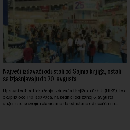
Najveći izdavači odustali od Sajma knjiga, ostali
se izjašnjavaju do 20. avgusta
Upravni odbor Udruženja izdavača i knjižara Srbije (UIKS), koje
okuplja oko 140 izdavača, na sednici održanoj 6. avgusta
sugerisao je svojim članicama da odustanu od učešća na
predstojećem Sajmu knjiga. Vrem...