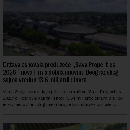
Država osnovala preduzeće „Sava Properties
2026“, nova firma dobila imovinu Beogradskog
sajma vrednu 13,6 milijardi dinara
Vlada Srbije osnovala je privredno društvo "Sava Properties
2026", čiji osnovni kapital iznosi 13,64 milijarde dinara, a u koji
je kao nenovčani ulog unela brojne katastarske parcele i
objekte u okviru kompl...