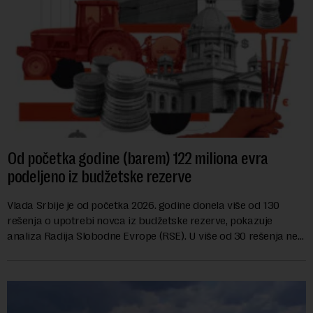
Od početka godine (barem) 122 miliona evra
podeljeno iz budžetske rezerve
Vlada Srbije je od početka 2026. godine donela više od 130
rešenja o upotrebi novca iz budžetske rezerve, pokazuje
analiza Radija Slobodne Evrope (RSE). U više od 30 rešenja ne
navodi se tačan iznos koji će ...