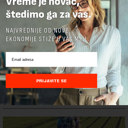
Vreme je novac,
štedimo ga za vas.
NAJVREDNIJE OD NOVE
EKONOMIJE STIŽE U VAŠ MEJL.
PRIJAVITE SE
POVEZANI SADRŽAJI