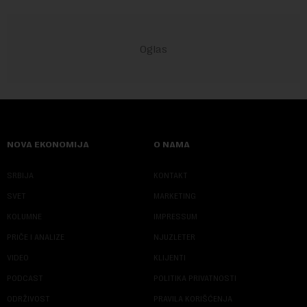
NOVA EKONOMIJA
O NAMA
SRBIJA
KONTAKT
SVET
MARKETING
KOLUMNE
IMPRESSUM
PRIČE I ANALIZE
NJUZLETER
VIDEO
KLIJENTI
PODCAST
POLITIKA PRIVATNOSTI
ODRŽIVOST
PRAVILA KORIŠĆENJA