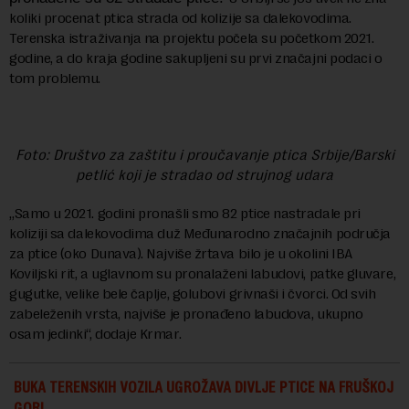
koliki procenat ptica strada od kolizije sa dalekovodima.
Terenska istraživanja na projektu počela su početkom 2021.
godine, a do kraja godine sakupljeni su prvi značajni podaci o
tom problemu.
Foto: Društvo za zaštitu i proučavanje ptica Srbije/Barski
petlić koji je stradao od strujnog udara
„Samo u 2021. godini pronašli smo 82 ptice nastradale pri
koliziji sa dalekovodima duž Međunarodno značajnih područja
za ptice (oko Dunava). Najviše žrtava bilo je u okolini IBA
Koviljski rit, a uglavnom su pronalaženi labudovi, patke gluvare,
gugutke, velike bele čaplje, golubovi grivnaši i čvorci. Od svih
zabeleženih vrsta, najviše je pronađeno labudova, ukupno
osam jedinki“, dodaje Krmar.
BUKA TERENSKIH VOZILA UGROŽAVA DIVLJE PTICE NA FRUŠKOJ
GORI