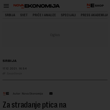
SHOP
SRBIJA
SVET
PRIČE I ANALIZE
SPECIJALI
PRESS AKADEMIJA
SRBIJA
17.12.2021.
16:54
Saopštenje
Autor: Nova Ekonomija
Za stradanje ptica na