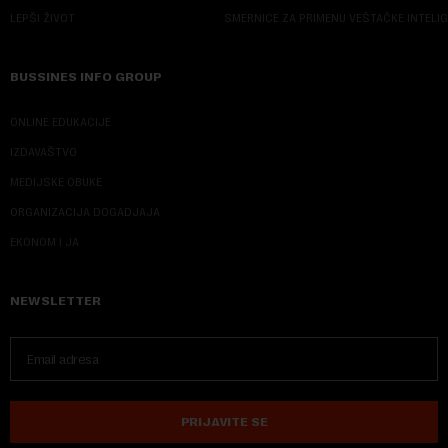
LEPŠI ŽIVOT
SMERNICE ZA PRIMENU VEŠTAČKE INTELI
BUSSINES INFO GROUP
ONLINE EDUKACIJE
IZDAVAŠTVO
MEDIJSKE OBUKE
ORGANIZACIJA DOGADJAJA
EKONOM I JA
NEWSLETTER
PRIJAVITE SE