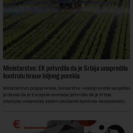
Ministarstvo: EK potvrdila da je Srbija unapredila
kontrolu hrane biljnog porekla
Ministarstvo poljoprivrede, šumarstva i vodoprivrede saopštilo
je danas da je Evropska komisija potvrdila da je Srbija
značajno unapredila sistem službenih kontrola bezbednosti
hrane biljnog porekla, te da k...