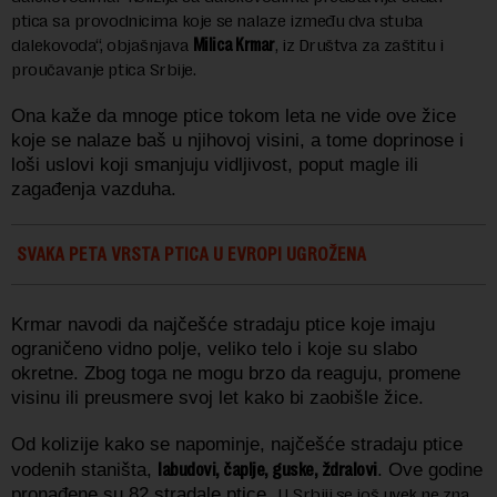
ptica sa provodnicima koje se nalaze između dva stuba
dalekovoda“, objašnjava
Milica Krmar
, iz Društva za zaštitu i
proučavanje ptica Srbije.
Ona kaže da mnoge ptice tokom leta ne vide ove žice
koje se nalaze baš u njihovoj visini, a tome doprinose i
loši uslovi koji smanjuju vidljivost, poput magle ili
zagađenja vazduha.
SVAKA PETA VRSTA PTICA U EVROPI UGROŽENA
Krmar navodi da najčešće stradaju ptice koje imaju
ograničeno vidno polje, veliko telo i koje su slabo
okretne. Zbog toga ne mogu brzo da reaguju, promene
visinu ili preusmere svoj let kako bi zaobišle žice.
Od kolizije kako se napominje, najčešće stradaju ptice
labudovi, čaplje, guske, ždralovi
vodenih staništa,
. Ove godine
pronađene su 82 stradale ptice.
U Srbiji se još uvek ne zna