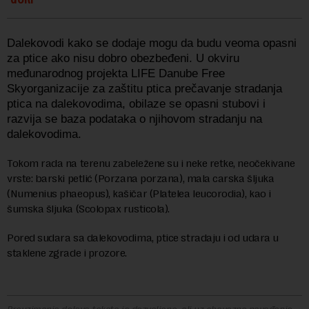
Dalekovodi kako se dodaje mogu da budu veoma opasni
za ptice ako nisu dobro obezbeđeni.
U okviru
međunarodnog projekta
LIFE Danube Free
Sky
organizacije za zaštitu ptica
prečavanje stradanja
ptica na dalekovodima, obilaze se opasni stubovi i
razvija se baza podataka o njihovom stradanju na
dalekovodima.
Tokom rada na terenu zabeležene su i neke retke, neočekivane
vrste: barski petlić (Porzana porzana), mala carska šljuka
(Numenius phaeopus), kašičar (Platelea leucorodia), kao i
šumska šljuka (Scolopax rusticola).
Pored sudara sa dalekovodima, ptice stradaju i od udara u
staklene zgrade i prozore.