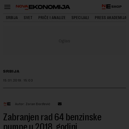
SHOP
SRBIJA
SVET
PRIČE I ANALIZE
SPECIJALI
PRESS AKADEMIJA
SRBIJA
15.01.2019.
15:03
Autor: Zoran Đorđević
Zabranjen rad 64 benzinske
pumpe u 2018. godini