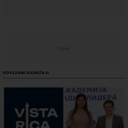
POVEZANI SADRŽAJI