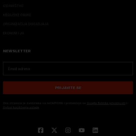
IZDAVAŠTVO
MEDIJSKE OBUKE
ORGANIZACIJA DOGADJAJA
EKONOM I JA
NEWSLETTER
PRIJAVITE SE
Ova stranica je zaštićena sa reCAPTCHA i primenjuju se
Google Politika privatnosti
i
Uslovi korišćenja usluge