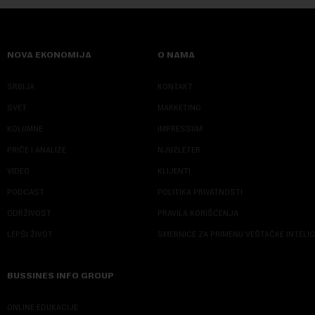
NOVA EKONOMIJA
O NAMA
SRBIJA
KONTAKT
SVET
MARKETING
KOLUMNE
IMPRESSUM
PRIČE I ANALIZE
NJUZLETER
VIDEO
KLIJENTI
PODCAST
POLITIKA PRIVATNOSTI
ODRŽIVOST
PRAVILA KORIŠĆENJA
LEPŠI ŽIVOT
SMERNICE ZA PRIMENU VEŠTAČKE INTELI
BUSSINES INFO GROUP
ONLINE EDUKACIJE