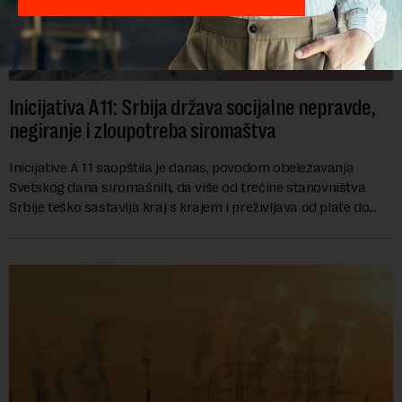
Inicijativa A11: Srbija država socijalne nepravde,
negiranje i zloupotreba siromaštva
Inicijative A 11 saopštila je danas, povodom obeležavanja
Svetskog dana siromašnih, da više od trećine stanovništva
Srbije teško sastavlja kraj s krajem i preživljava od plate do
plate.U saopštenju piše ...