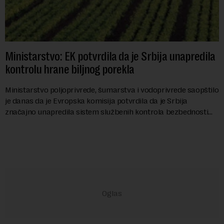
Ministarstvo: EK potvrdila da je Srbija unapredila
kontrolu hrane biljnog porekla
Ministarstvo poljoprivrede, šumarstva i vodoprivrede saopštilo
je danas da je Evropska komisija potvrdila da je Srbija
značajno unapredila sistem službenih kontrola bezbednosti
hrane biljnog porekla, te da k...