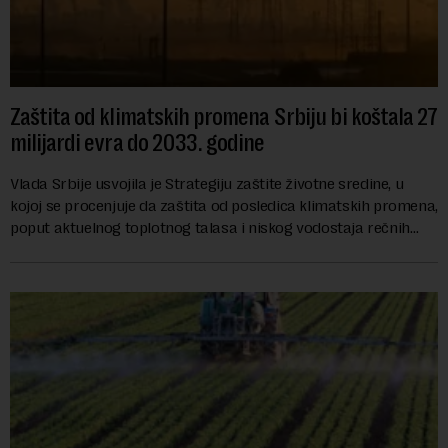
Zaštita od klimatskih promena Srbiju bi koštala 27
milijardi evra do 2033. godine
Vlada Srbije usvojila je Strategiju zaštite životne sredine, u
kojoj se procenjuje da zaštita od posledica klimatskih promena,
poput aktuelnog toplotnog talasa i niskog vodostaja rečnih
slivova, zahteva inve...