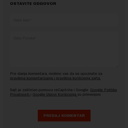
OSTAVITE ODGOVOR
Pre slanja komentara, molimo vas da se upoznate sa
pravilima komentarisanja i pravilima korišćenja sajta.
Sajt je zaštićen pomocu reCaptcha i Google.
Google Politika
Privatnosti
i
Google Uslovi Korišćenja
su primenjeni.