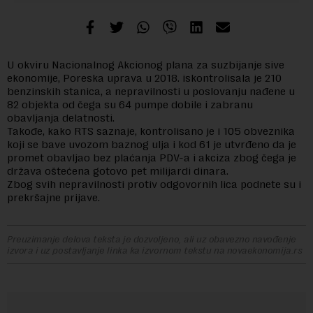
U okviru Nacionalnog Akcionog plana za suzbijanje sive
ekonomije, Poreska uprava u 2018. iskontrolisala je 210
benzinskih stanica, a nepravilnosti u poslovanju nađene u
82 objekta od čega su 64 pumpe dobile i zabranu
obavljanja delatnosti.
Takođe, kako RTS saznaje, kontrolisano je i 105 obveznika
koji se bave uvozom baznog ulja i kod 61 je utvrđeno da je
promet obavljao bez plaćanja PDV-a i akciza zbog čega je
država oštećena gotovo pet milijardi dinara.
Zbog svih nepravilnosti protiv odgovornih lica podnete su i
prekršajne prijave.
Preuzimanje delova teksta je dozvoljeno, ali uz obavezno navođenje
izvora i uz postavljanje linka ka izvornom tekstu na novaekonomija.rs