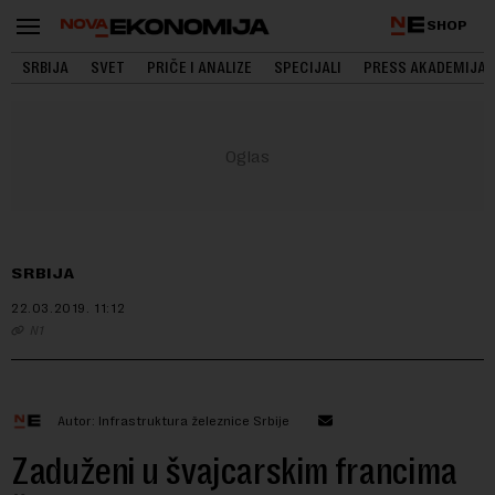
SHOP
SRBIJA
SVET
PRIČE I ANALIZE
SPECIJALI
PRESS AKADEMIJA
SRBIJA
22.03.2019.
11:12
N1
Autor: Infrastruktura železnice Srbije
Zaduženi u švajcarskim francima