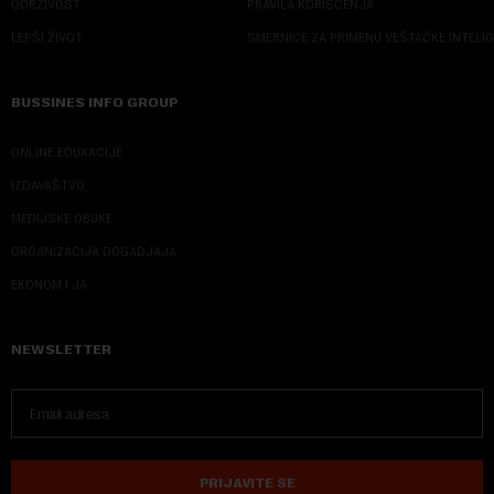
ODRŽIVOST
PRAVILA KORIŠĆENJA
LEPŠI ŽIVOT
SMERNICE ZA PRIMENU VEŠTAČKE INTELI
BUSSINES INFO GROUP
ONLINE EDUKACIJE
IZDAVAŠTVO
MEDIJSKE OBUKE
ORGANIZACIJA DOGADJAJA
EKONOM I JA
NEWSLETTER
PRIJAVITE SE