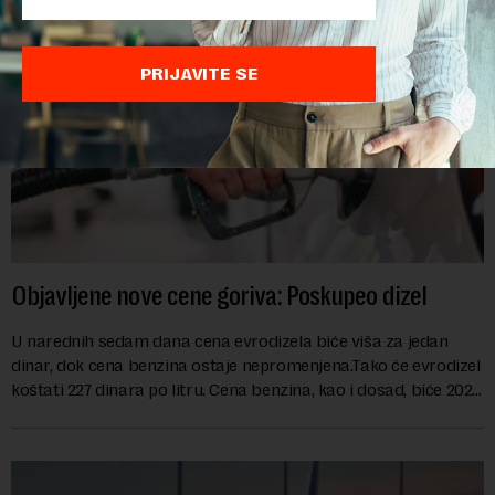
PRIJAVITE SE
Objavljene nove cene goriva: Poskupeo dizel
U narednih sedam dana cena evrodizela biće viša za jedan
dinar, dok cena benzina ostaje nepromenjena.Tako će evrodizel
koštati 227 dinara po litru. Cena benzina, kao i dosad, biće 202
dinara po litru. ...