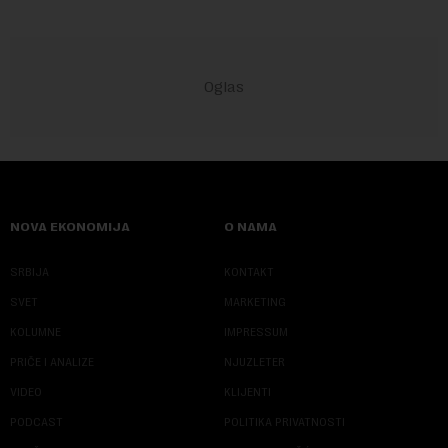
NOVA EKONOMIJA
O NAMA
SRBIJA
KONTAKT
SVET
MARKETING
KOLUMNE
IMPRESSUM
PRIČE I ANALIZE
NJUZLETER
VIDEO
KLIJENTI
PODCAST
POLITIKA PRIVATNOSTI