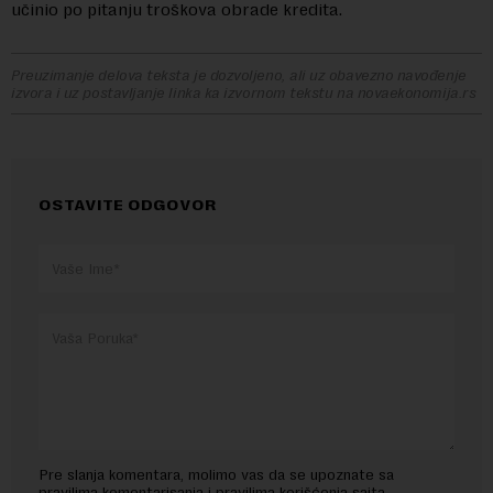
učinio po pitanju troškova obrade kredita.
Preuzimanje delova teksta je dozvoljeno, ali uz obavezno navođenje
izvora i uz postavljanje linka ka izvornom tekstu na novaekonomija.rs
OSTAVITE ODGOVOR
Pre slanja komentara, molimo vas da se upoznate sa
pravilima komentarisanja i pravilima korišćenja sajta.