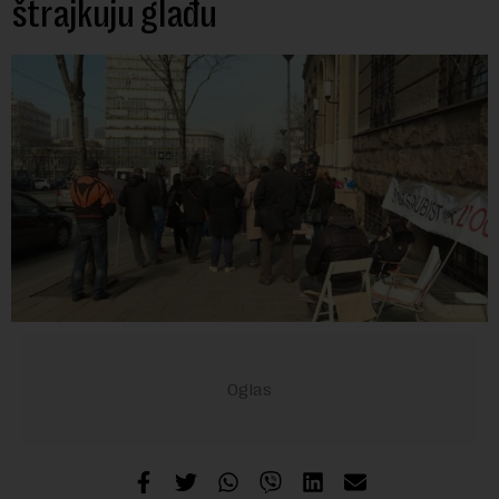
štrajkuju glađu