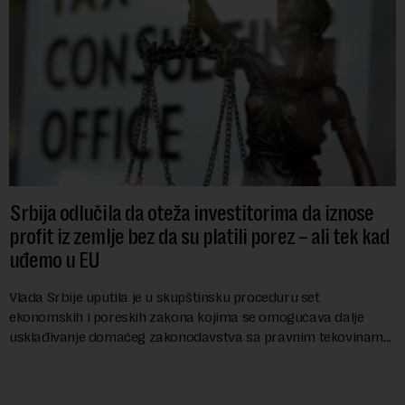
Srbija odlučila da oteža investitorima da iznose
profit iz zemlje bez da su platili porez – ali tek kad
uđemo u EU
Vlada Srbije uputila je u skupštinsku proceduru set
ekonomskih i poreskih zakona kojima se omogućava dalje
usklađivanje domaćeg zakonodavstva sa pravnim tekovinama
Evropske unije i ispunjavaju obaveze predvi...