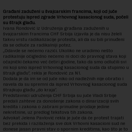
Građani zaduženi u švajcarskim francima, koji od juče
protestuju ispred zgrade Vrhovnog kasacionog suda, počeli
su štrajk glađu.
Ivana Rondović iz Udruženja građana zaduženih u
švajcarskim francima CHF Srbija izjavila je da nisu želeli
takvu vrstu radikalizacije protesta, ali da su bili prinuđeni
da se odluče za radikalniji potez.
„Odavde se nećemo razići. Ukoliko ne uradimo nešto
radikalnije očigledno nećemo ni doći do pravnog stava koji
očajnički čekamo već četiri godine, tako da smo odlučili svi
mi koji smo ispred Vrhovnog kasacionog suda da stupimo u
štrajk glađu“, rekla je Rondović za N1.
Dodala je da im se od juče niko od nadležnih nije obratio i
navela da su spremni da ispred Vrhovnog kasacionog suda
štrajkuju glađu „do kraja“.
Predstavnici udruženja CHF Srbija su juče Vladi Srbije
predali zahteve za donošenje zakona o dinarizaciji svih
kredita i zakona o zabrani prinudne prodaje jedine
nekretnine, uz predlog tekstova tih zakona.
Advokat Jelena Pavlović rekla je juče da će protest trajati
bez prekida i razilaženja sve dok Vrhovni kasacioni sud ne
donese jasan pravni stav o spornim kreditima, kao što je to