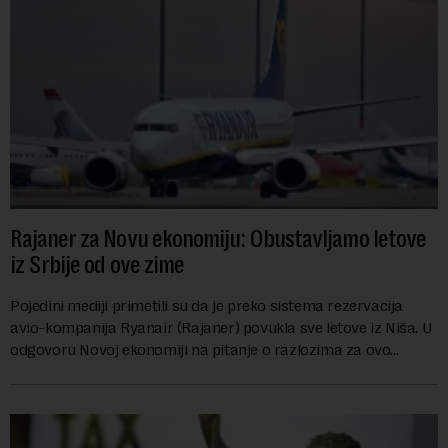
Rajaner za Novu ekonomiju: Obustavljamo letove
iz Srbije od ove zime
Pojedini mediji primetili su da je preko sistema rezervacija
avio-kompanija Ryanair (Rajaner) povukla sve letove iz Niša. U
odgovoru Novoj ekonomiji na pitanje o razlozima za ovo
povlačenje, ovaj avio-gigant...