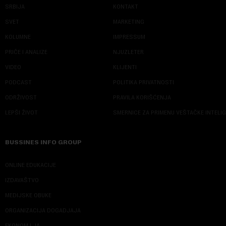
SRBIJA
KONTAKT
SVET
MARKETING
KOLUMNE
IMPRESSUM
PRIČE I ANALIZE
NJUZLETER
VIDEO
KLIJENTI
PODCAST
POLITIKA PRIVATNOSTI
ODRŽIVOST
PRAVILA KORIŠĆENJA
LEPŠI ŽIVOT
SMERNICE ZA PRIMENU VEŠTAČKE INTELI
BUSSINES INFO GROUP
ONLINE EDUKACIJE
IZDAVAŠTVO
MEDIJSKE OBUKE
ORGANIZACIJA DOGADJAJA
EKONOM I JA