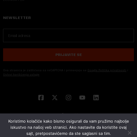
NEWSLETTER
PRIJAVITE SE
Ova stranica je zaštićena sa reCAPTCHA i primenjuju se
Google Politika privatnosti
i
Uslovi korišćenja usluge
Koristimo kolačiće kako bismo osigurali da vam pružimo najbolje
iskustvo na našoj veb stranici. Ako nastavite da koristite ovaj
sajt, pretpostavićemo da ste saglasni sa tim.