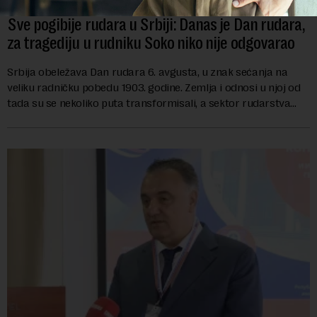
Sve pogibije rudara u Srbiji: Danas je Dan rudara,
za tragediju u rudniku Soko niko nije odgovarao
Srbija obeležava Dan rudara 6. avgusta, u znak sećanja na
veliku radničku pobedu 1903. godine. Zemlja i odnosi u njoj od
tada su se nekoliko puta transformisali, a sektor rudarstva
danas karakterišu velike r...