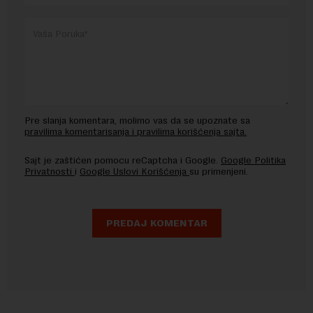
Pre slanja komentara, molimo vas da se upoznate sa
pravilima komentarisanja i pravilima korišćenja sajta.
Sajt je zaštićen pomocu reCaptcha i Google.
Google Politika
Privatnosti
i
Google Uslovi Korišćenja
su primenjeni.