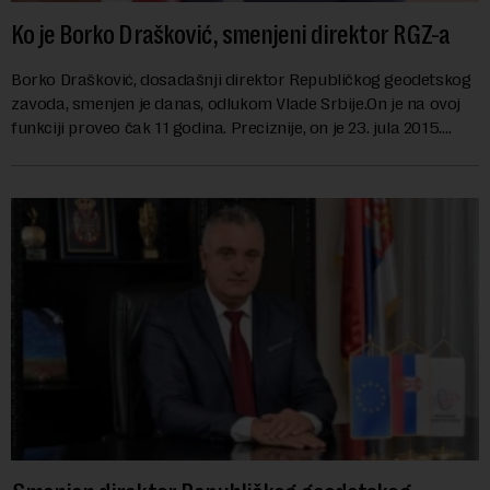
Ko je Borko Drašković, smenjeni direktor RGZ-a
Borko Drašković, dosadašnji direktor Republičkog geodetskog
zavoda, smenjen je danas, odlukom Vlade Srbije.On je na ovoj
funkciji proveo čak 11 godina. Preciznije, on je 23. jula 2015.
izabran za v.d. di...