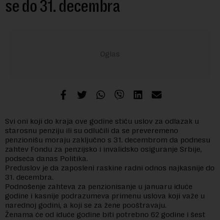
se do 31. decembra
Svi oni koji do kraja ove godine stiču uslov za odlazak u
starosnu penziju ili su odlučili da se preveremeno
penzionišu moraju zaključno s 31. decembrom da podnesu
zahtev Fondu za penzijsko i invalidsko osiguranje Srbije,
podseća danas Politika.
Preduslov je da zaposleni raskine radni odnos najkasnije do
31. decembra.
Podnošenje zahteva za penzionisanje u januaru iduće
godine i kasnije podrazumeva primenu uslova koji važe u
narednoj godini, a koji se za žene pooštravaju.
Ženama će od iduće godine biti potrebno 62 godine i šest