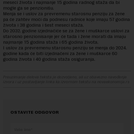
meseci života i najmanje 15 godina radnog staža da bi
mogle ga se penzionišu.
Menja se i uslov za prevremenu starosnu penziju za žene
pa će zahtev moći da podnesu radnice koje imaju 57 godina
života i 38 godina i šest meseci staža.
Do 2032. godine izjednačiće se za žene i muškarce uslovi za
starosno penzionisanje jer će tada i žene morati da imaju
najmanje 15 godina staža i 65 godina života.
I uslov za prevremenu starosnu penziju se menja do 2024.
godine kada će biti izjednačeni za žene i muškarce 60
godina života i 40 godina staža osiguranja.
Preuzimanje delova teksta je dozvoljeno, ali uz obavezno navođenje
izvora i uz postavljanje linka ka izvornom tekstu na novaekonomija.rs
OSTAVITE ODGOVOR