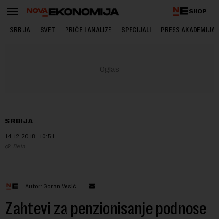
SHOP
SRBIJA
SVET
PRIČE I ANALIZE
SPECIJALI
PRESS AKADEMIJA
SRBIJA
14.12.2018.
10:51
Beta
Autor: Goran Vesić
Zahtevi za penzionisanje podnose