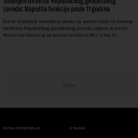
Smenjen direktor Republičkog geodetskog
zavoda: Napušta funkciju posle 11 godina
Borko Drašković smenjen je danas na sednici Vlade sa funkcije
direktora Republičkog geodetskog zavoda, objavio je portal
Nova.rs.Drašković je na poziciji direktora RGZ-a bio 11
godina.Kako piše Nova....
NOVA EKONOMIJA
O NAMA