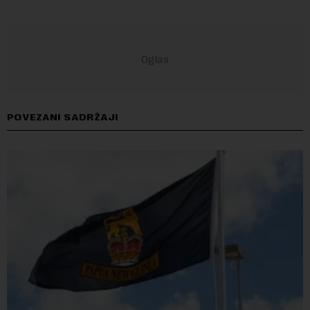
POVEZANI SADRŽAJI