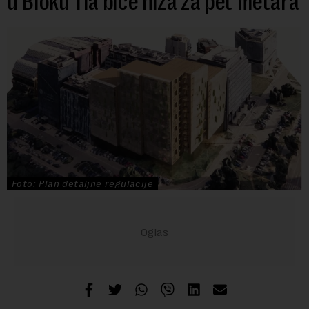
u Bloku 11a biće niža za pet metara
Foto: Plan detaljne regulacije