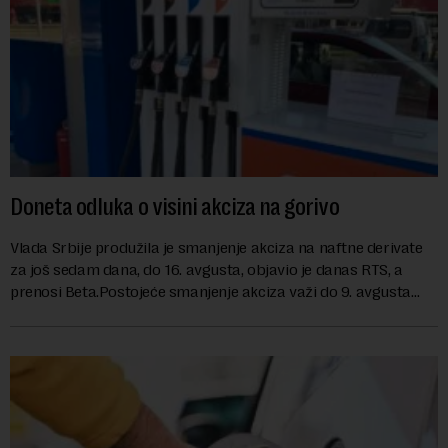
Doneta odluka o visini akciza na gorivo
Vlada Srbije produžila je smanjenje akciza na naftne derivate
za još sedam dana, do 16. avgusta, objavio je danas RTS, a
prenosi Beta.Postojeće smanjenje akciza važi do 9. avgusta
kao mera ublažavanja po...