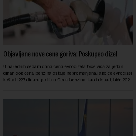
Objavljene nove cene goriva: Poskupeo dizel
U narednih sedam dana cena evrodizela biće viša za jedan
dinar, dok cena benzina ostaje nepromenjena.Tako će evrodizel
koštati 227 dinara po litru. Cena benzina, kao i dosad, biće 202
dinara po litru. ...