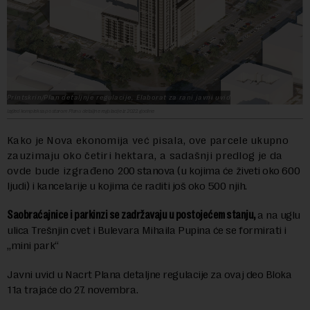
Printskrin/Plan detaljnje regulacije, Elaborat za rani javni uvid
Izgled kompleksa po starom Planu detaljne regulacije iz 2022. godine
Kako je Nova ekonomija već pisala, ove
parcele ukupno
zauzimaju oko četiri hektara, a sadašnji predlog je da
ovde bude izgrađeno
200 stanova (u kojima će živeti oko 600
ljudi) i kancelarije u kojima će raditi još oko 500 njih.
Saobraćajnice i parkinzi se zadržavaju u postojećem stanju,
a na uglu
ulica Trešnjin cvet i Bulevara Mihaila Pupina će se formirati i
„mini park“
Javni uvid u Nacrt Plana detaljne regulacije za ovaj deo Bloka
11a trajaće do 27. novembra.