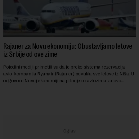
Rajaner za Novu ekonomiju: Obustavljamo letove
iz Srbije od ove zime
Pojedini mediji primetili su da je preko sistema rezervacija
avio-kompanija Ryanair (Rajaner) povukla sve letove iz Niša. U
odgovoru Novoj ekonomiji na pitanje o razlozima za ovo
povlačenje, ovaj avio-gigant...