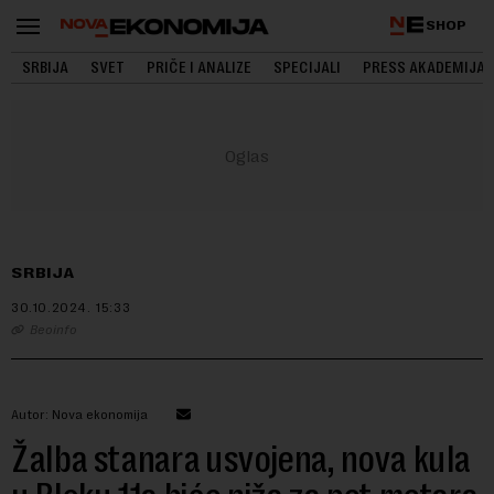
SHOP
SRBIJA
SVET
PRIČE I ANALIZE
SPECIJALI
PRESS AKADEMIJA
SRBIJA
30.10.2024.
15:33
Beoinfo
Autor: Nova ekonomija
Žalba stanara usvojena, nova kula