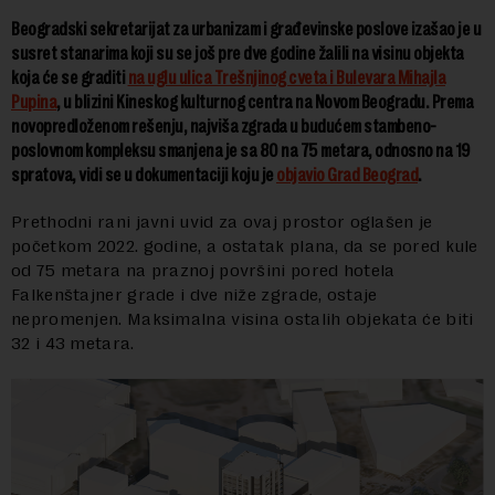
Beogradski sekretarijat za urbanizam i građevinske poslove izašao je u
susret stanarima koji su se još pre dve godine žalili na visinu objekta
koja će se graditi
na uglu ulica Trešnjinog cveta i Bulevara Mihajla
Pupina
, u blizini Kineskog kulturnog centra na Novom Beogradu. Prema
novopredloženom rešenju, najviša zgrada u budućem stambeno-
poslovnom kompleksu smanjena je sa 80 na 75 metara, odnosno na 19
spratova, vidi se u dokumentaciji koju je
objavio Grad Beograd
.
Prethodni rani javni uvid za ovaj prostor oglašen je
početkom 2022. godine, a ostatak plana, da se pored kule
od 75 metara na praznoj površini pored hotela
Falkenštajner grade i
dve niže zgrade, ostaje
nepromenjen. Maksimalna visina ostalih objekata će biti
32 i 43 metara.