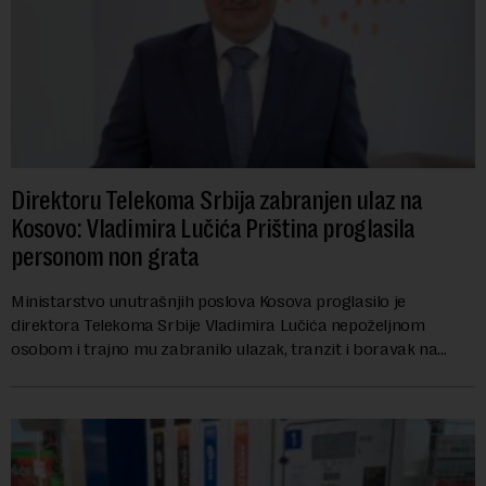
Direktoru Telekoma Srbija zabranjen ulaz na
Kosovo: Vladimira Lučića Priština proglasila
personom non grata
Ministarstvo unutrašnjih poslova Kosova proglasilo je
direktora Telekoma Srbije Vladimira Lučića nepoželjnom
osobom i trajno mu zabranilo ulazak, tranzit i boravak na
Kosovu, navodeći kao razlog njegove javn...