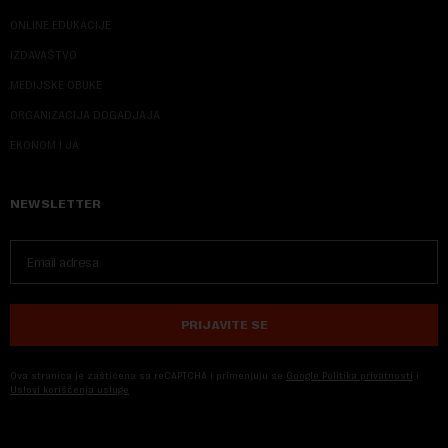
ONLINE EDUKACIJE
IZDAVAŠTVO
MEDIJSKE OBUKE
ORGANIZACIJA DOGADJAJA
EKONOM I JA
NEWSLETTER
PRIJAVITE SE
Ova stranica je zaštićena sa reCAPTCHA i primenjuju se
Google Politika privatnosti
i
Uslovi korišćenja usluge