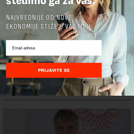
štedimo ga za vas.
NAJVREDNIJE OD NOVE
EKONOMIJE STIŽE U VAŠ MEJL.
PRIJAVITE SE
POVEZANI SADRŽAJI