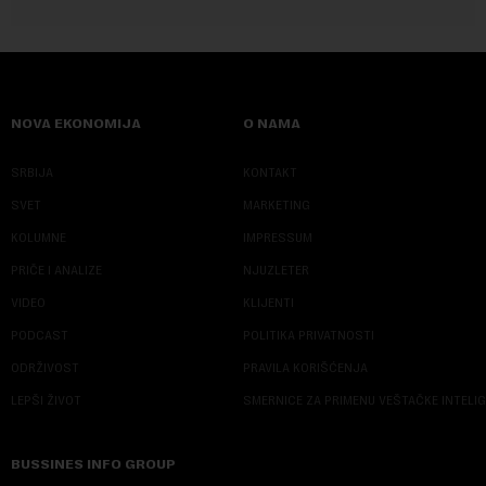
NOVA EKONOMIJA
O NAMA
SRBIJA
KONTAKT
SVET
MARKETING
KOLUMNE
IMPRESSUM
PRIČE I ANALIZE
NJUZLETER
VIDEO
KLIJENTI
PODCAST
POLITIKA PRIVATNOSTI
ODRŽIVOST
PRAVILA KORIŠĆENJA
LEPŠI ŽIVOT
SMERNICE ZA PRIMENU VEŠTAČKE INTELI
BUSSINES INFO GROUP