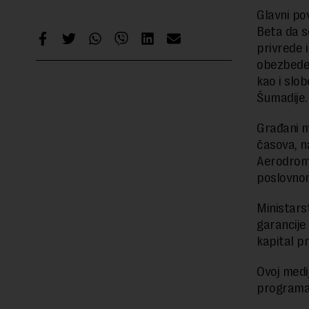
Glavni po
Beta da s
privrede 
obezbede 
kao i slo
Šumadije.
Građani m
časova, n
Aerodrom 
poslovnom
Ministars
garancije
kapital p
Ovoj medi
programa