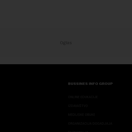
objekte u okviru kompl...
BUSSINES INFO GROUP
ONLINE EDUKACIJE
IZDAVAŠTVO
MEDIJSKE OBUKE
ORGANIZACIJA DOGADJAJA