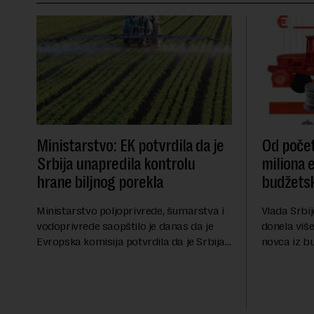
Ministarstvo: EK potvrdila da je
Od počet
Srbija unapredila kontrolu
miliona 
hrane biljnog porekla
budžetsk
Ministarstvo poljoprivrede, šumarstva i
Vlada Srbij
vodoprivrede saopštilo je danas da je
donela više
Evropska komisija potvrdila da je Srbija
novca iz b
značajno unapredila sistem službenih
analiza Ra
kontrola bezbednosti hrane biljnog
više od 30 
porekla, te da k...
iznos koji će