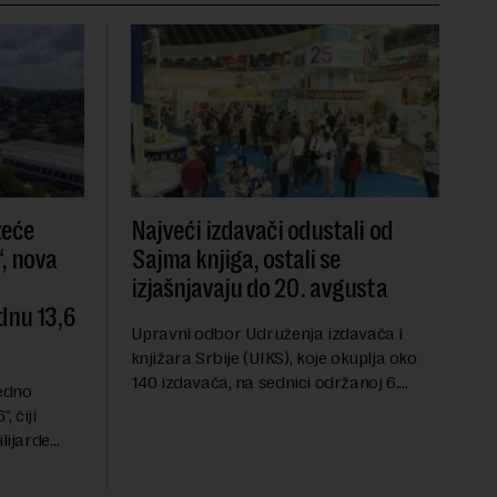
zeće
Najveći izdavači odustali od
, nova
Sajma knjiga, ostali se
izjašnjavaju do 20. avgusta
dnu 13,6
Upravni odbor Udruženja izdavača i
knjižara Srbije (UIKS), koje okuplja oko
140 izdavača, na sednici održanoj 6.
redno
avgusta sugerisao je svojim članicama
 čiji
da odustanu od učešća na predstojećem
lijarde
Sajmu knjiga. Vrem...
ni ulog
ele i