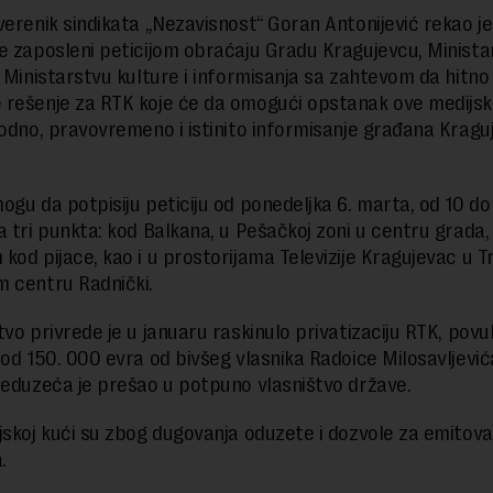
verenik sindikata „Nezavisnost“ Goran Antonijević rekao je
e zaposleni peticijom obraćaju Gradu Kragujevcu, Minista
i Ministarstvu kulture i informisanja sa zahtevom da hitno
rešenje za RTK koje će da omogući opstanak ove medijsk
bodno, pravovremeno i istinito informisanje građana Kraguj
ogu da potpisiju peticiju od ponedeljka 6. marta, od 10 do
a tri punkta: kod Balkana, u Pešačkoj zoni u centru grada,
kod pijace, kao i u prostorijama Televizije Kragujevac u T
 centru Radnički.
tvo privrede je u januaru raskinulo privatizaciju RTK, povu
 od 150. 000 evra od bivšeg vlasnika Radoice Milosavljević
reduzeća je prešao u potpuno vlasništvo države.
jskoj kući su zbog dugovanja oduzete i dozvole za emitova
.