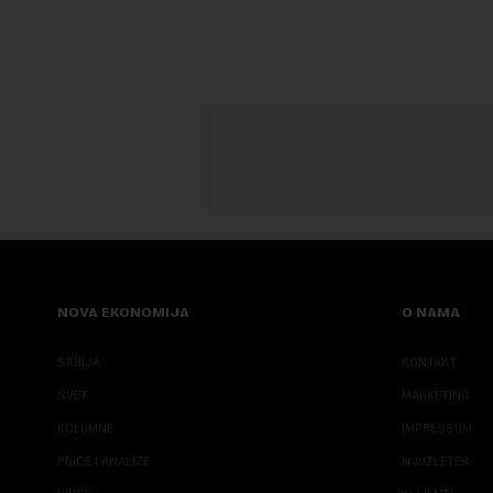
NOVA EKONOMIJA
O NAMA
SRBIJA
KONTAKT
SVET
MARKETING
KOLUMNE
IMPRESSUM
PRIČE I ANALIZE
NJUZLETER