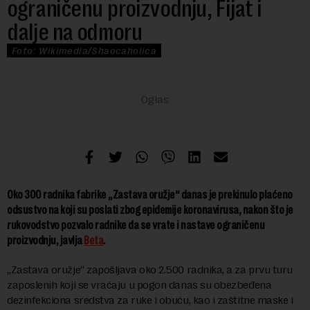
ograničenu proizvodnju, Fijat i
dalje na odmoru
Foto: Wikimedia/Shaocaholica
Oko 300 radnika fabrike „Zastava oružje“ danas je prekinulo plaćeno
odsustvo na koji su poslati zbog epidemije koronavirusa, nakon što je
rukovodstvo pozvalo radnike da se vrate i nastave ograničenu
proizvodnju, javlja
Beta
.
„Zastava oružje“ zapošljava oko 2.500 radnika, a za prvu turu
zaposlenih koji se vraćaju u pogon danas su obezbeđena
dezinfekciona sredstva za ruke i obuću, kao i zaštitne maske i