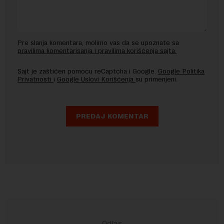
Pre slanja komentara, molimo vas da se upoznate sa
pravilima komentarisanja i pravilima korišćenja sajta.
Sajt je zaštićen pomocu reCaptcha i Google.
Google Politika
Privatnosti
i
Google Uslovi Korišćenja
su primenjeni.