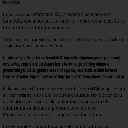
rukavice.
predsednika sindikata
Prema rečima
Dragana Ilića,
Samostalnog sindikata te fabrike, tendencija je da će se
broj radnika u fabrici uvećavati.
On je naveo da radnicima problem predstavlja prevoz, obzirom
da javni gradski prevoz ne radi.
U fabrici Fijat Krajsler automobili Srbija u Kragujevcu posle plaćenog
odsustva, zaposleni od danas koriste dane godišnjeg odmora
preostalog iz 2019. godine, nakon čega će, kako kažu u sindikatu te
fabrike, radnici Fijata najverovatnije ponovo biti na plaćenom odsustvu.
Kako navode u Samostalnom sindikatu, radnici Fijata uglavnom
su iskoristili svih 45 dana plaćenog odsustva, što je po zakonu
kompanija je zatražila
u jednoj kalendarskoj godini, a
odobrenje za dodatno plaćeno odsustvo od
Ministarstva za rad dok traje vanredno stanje.
Predsednik Samostalnog sindikata u Fijatu
Zoran