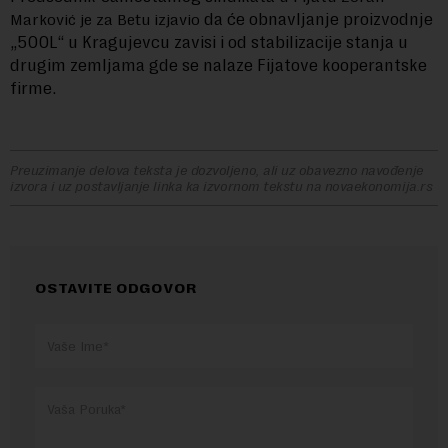
da će obnavljanje proizvodnje
Marković je za Betu izjavio
„500L“ u Kragujevcu zavisi i od stabilizacije stanja u
drugim zemljama gde se nalaze Fijatove kooperantske
firme.
Preuzimanje delova teksta je dozvoljeno, ali uz obavezno navođenje
izvora i uz postavljanje linka ka izvornom tekstu na novaekonomija.rs
OSTAVITE ODGOVOR