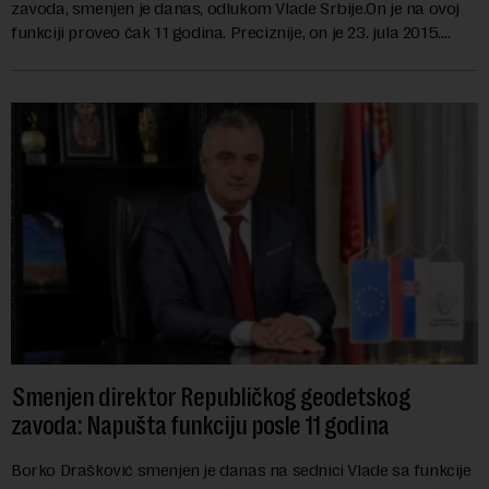
zavoda, smenjen je danas, odlukom Vlade Srbije.On je na ovoj
funkciji proveo čak 11 godina. Preciznije, on je 23. jula 2015.
izabran za v.d. di...
Smenjen direktor Republičkog geodetskog
zavoda: Napušta funkciju posle 11 godina
Borko Drašković smenjen je danas na sednici Vlade sa funkcije