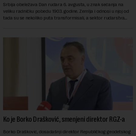
Srbija obeležava Dan rudara 6. avgusta, u znak sećanja na
veliku radničku pobedu 1903. godine. Zemlja i odnosi u njoj od
tada su se nekoliko puta transformisali, a sektor rudarstva
danas karakterišu velike r...
Ko je Borko Drašković, smenjeni direktor RGZ-a
Borko Drašković, dosadašnji direktor Republičkog geodetskog