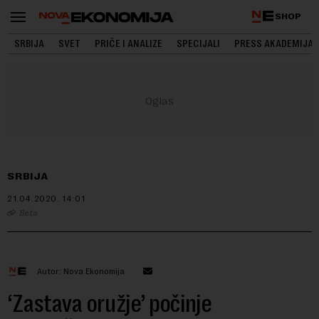
SHOP
SRBIJA
SVET
PRIČE I ANALIZE
SPECIJALI
PRESS AKADEMIJA
SRBIJA
21.04.2020.
14:01
Beta
Autor: Nova Ekonomija
‘Zastava oružje’ počinje