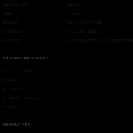
PRIČE I ANALIZE
NJUZLETER
VIDEO
KLIJENTI
PODCAST
POLITIKA PRIVATNOSTI
ODRŽIVOST
PRAVILA KORIŠĆENJA
LEPŠI ŽIVOT
SMERNICE ZA PRIMENU VEŠTAČKE INTELI
BUSSINES INFO GROUP
ONLINE EDUKACIJE
IZDAVAŠTVO
MEDIJSKE OBUKE
ORGANIZACIJA DOGADJAJA
EKONOM I JA
NEWSLETTER