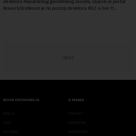
direktora Republičkog geodetskog zavoda, objavio je portal
Nova.rs.Drašković je na poziciji direktora RGZ-a bio 11
godina.Kako piše Nova....
NOVA EKONOMIJA
O NAMA
SRBIJA
KONTAKT
SVET
MARKETING
KOLUMNE
IMPRESSUM