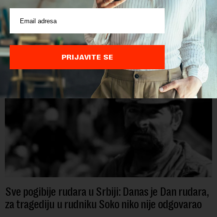
Papua Nova Gvineja jedna je od 141 međunarodne učesnice
koje su do sada potvrdile učešće na specijalizovanoj
međunarodnoj izložbi "Ekspu 2027" Beograd, gde će predstaviti
i kao državu sa najvećom jezičkom ra...
PRIJAVITE SE
Sve pogibije rudara u Srbiji: Danas je Dan rudara,
za tragediju u rudniku Soko niko nije odgovarao