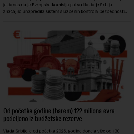
je danas da je Evropska komisija potvrdila da je Srbija
značajno unapredila sistem službenih kontrola bezbednosti
hrane biljnog porekla, te da k...
Od početka godine (barem) 122 miliona evra
podeljeno iz budžetske rezerve
Vlada Srbije je od početka 2026. godine donela više od 130