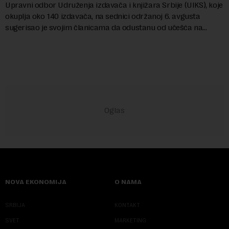
Upravni odbor Udruženja izdavača i knjižara Srbije (UIKS), koje
okuplja oko 140 izdavača, na sednici održanoj 6. avgusta
sugerisao je svojim članicama da odustanu od učešća na
predstojećem Sajmu knjiga. Vrem...
NOVA EKONOMIJA
O NAMA
SRBIJA
KONTAKT
SVET
MARKETING