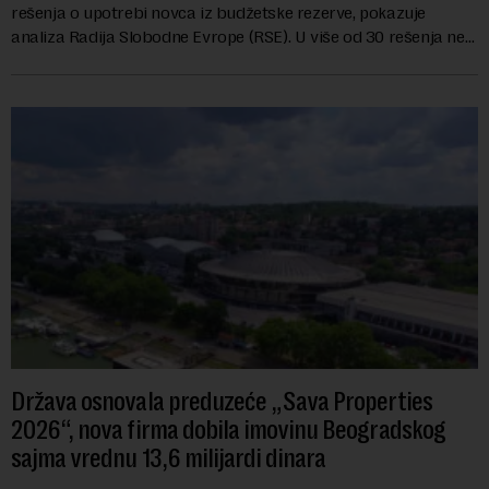
rešenja o upotrebi novca iz budžetske rezerve, pokazuje
analiza Radija Slobodne Evrope (RSE). U više od 30 rešenja ne
navodi se tačan iznos koji će ...
Država osnovala preduzeće „Sava Properties
2026“, nova firma dobila imovinu Beogradskog
sajma vrednu 13,6 milijardi dinara