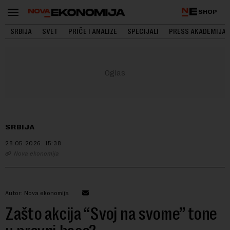
SHOP
SRBIJA
SVET
PRIČE I ANALIZE
SPECIJALI
PRESS AKADEMIJA
SRBIJA
28.05.2026.
15:38
Nova ekonomija
Autor: Nova ekonomija
Zašto akcija “Svoj na svome” tone