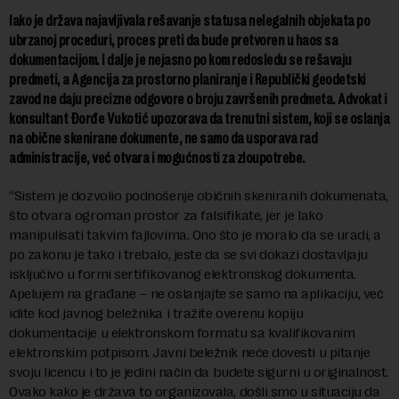
Iako je država najavljivala rešavanje statusa nelegalnih objekata po
ubrzanoj proceduri, proces preti da bude pretvoren u haos sa
dokumentacijom. I dalje je nejasno po kom redosledu se rešavaju
predmeti, a Agencija za prostorno planiranje i Republički geodetski
zavod ne daju precizne odgovore o broju završenih predmeta. Advokat i
konsultant Đorđe Vukotić upozorava da trenutni sistem, koji se oslanja
na obične skenirane dokumente, ne samo da usporava rad
administracije, već otvara i mogućnosti za zloupotrebe.
“Sistem je dozvolio podnošenje običnih skeniranih dokumenata,
što otvara ogroman prostor za falsifikate, jer je lako
manipulisati takvim fajlovima. Ono što je moralo da se uradi, a
po zakonu je tako i trebalo, jeste da se svi dokazi dostavljaju
isključivo u formi sertifikovanog elektronskog dokumenta.
Apelujem na građane – ne oslanjajte se samo na aplikaciju, već
idite kod javnog beležnika i tražite overenu kopiju
dokumentacije u elektronskom formatu sa kvalifikovanim
elektronskim potpisom. Javni beležnik neće dovesti u pitanje
svoju licencu i to je jedini način da budete sigurni u originalnost.
Ovako kako je država to organizovala, došli smo u situaciju da