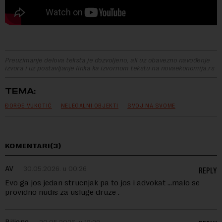
Preuzimanje delova teksta je dozvoljeno, ali uz obavezno navođenje
izvora i uz postavljanje linka ka izvornom tekstu na novaekonomija.rs
TEMA:
ĐORĐE VUKOTIĆ
NELEGALNI OBJEKTI
SVOJ NA SVOME
KOMENTARI(3)
AV
30.05.2026. u 00:26
REPLY
Evo ga jos jedan strucnjak pa to jos i advokat …malo se
providno nudis za usluge druze .
Biljana