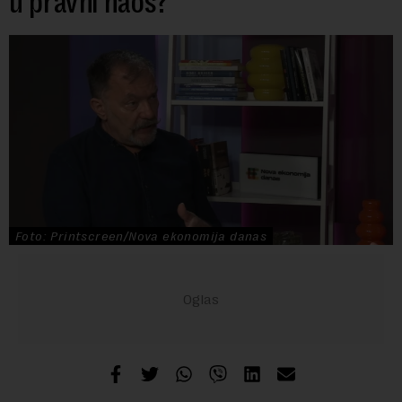
u pravni haos?
Foto: Printscreen/Nova ekonomija danas