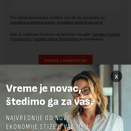
Pre slanja komentara, molimo vas da se upoznate sa
pravilima komentarisanja i pravilima korišćenja sajta.
Sajt je zaštićen pomocu reCaptcha i Google.
Google Politika
Privatnosti
i
Google Uslovi Korišćenja
su primenjeni.
x
Vreme je novac,
štedimo ga za vas.
NAJVREDNIJE OD NOVE
EKONOMIJE STIŽE U VAŠ MEJL.