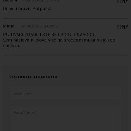
30.05.2026. u 12:28
REPLY
On je u pravu. Potpuno.
Mima
04.06.2026. u 08:02
REPLY
PLJUVACI ZGADILI STE SE I BOGU I NARODU.
Sem naslova ni slova više ne pročitam,muka mi je i od
naslova.
OSTAVITE ODGOVOR