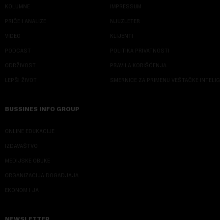
KOLUMNE
IMPRESSUM
PRIČE I ANALIZE
NJUZLETER
VIDEO
KLIJENTI
PODCAST
POLITIKA PRIVATNOSTI
ODRŽIVOST
PRAVILA KORIŠĆENJA
LEPŠI ŽIVOT
SMERNICE ZA PRIMENU VEŠTAČKE INTELI
BUSSINES INFO GROUP
ONLINE EDUKACIJE
IZDAVAŠTVO
MEDIJSKE OBUKE
ORGANIZACIJA DOGADJAJA
EKONOM I JA
NEWSLETTER