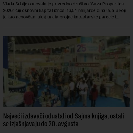
Vlada Srbije osnovala je privredno društvo "Sava Properties
2026", čiji osnovni kapital iznosi 13,64 milijarde dinara, a u koji
je kao nenovčani ulog unela brojne katastarske parcele i
objekte u okviru kompl...
Najveći izdavači odustali od Sajma knjiga, ostali
se izjašnjavaju do 20. avgusta