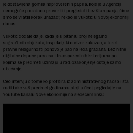
je dostavljena gomila neproverenih papira, koje je u Agenciji
nemoguće pouzdano proveriti i pregledati bez štampanja, čime
smo se vratili korak unazad“, rekao je Vukotić u Novoj ekonomiji
danas.
Vukotić dodaje da je, kada je u pitanju broj nelegalno
sagrađenih objekata, inspekcijski nadzor zakazao, a teret
pravne nesigurnosti ponovo je pao na leđa građana. Bez hitne
digitalne dopune procesa i transparentnih kriterijuma po
kojima se predmeti uzimaju u rad, ozakonjenje ostaje samo
obećanje.
Ceo intervju o tome ko profitira iz administrativnog haosa i šta
raditi ako vaš predmet godinama stoji u fioci, pogledajte na
YouTube kanalu Nove ekonomije na sledećem linku: