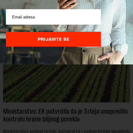
POVEZANI SADRŽAJI
PRIJAVITE SE
Ministarstvo: EK potvrdila da je Srbija unapredila
kontrolu hrane biljnog porekla
Ministarstvo poljoprivrede, šumarstva i vodoprivrede saopštilo