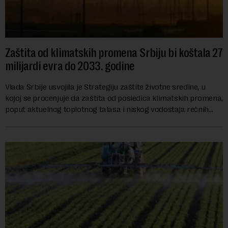
Zaštita od klimatskih promena Srbiju bi koštala 27
milijardi evra do 2033. godine
Vlada Srbije usvojila je Strategiju zaštite životne sredine, u
kojoj se procenjuje da zaštita od posledica klimatskih promena,
poput aktuelnog toplotnog talasa i niskog vodostaja rečnih
slivova, zahteva inve...