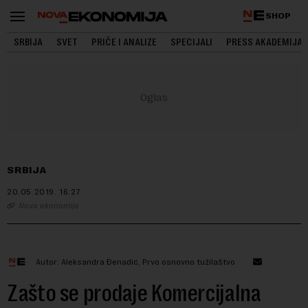
SHOP
SRBIJA
SVET
PRIČE I ANALIZE
SPECIJALI
PRESS AKADEMIJA
SRBIJA
20.05.2019.
16:27
Nova ekonomija
Autor: Aleksandra Đenadić, Prvo osnovno tužilaštvo
Zašto se prodaje Komercijalna