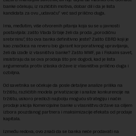
banke očekuju, iz različitih motiva, dobar dil i da je lista
kandidata za ovu „udavaču“ već sad prilično duga.
Ima, međutim, više otvorenih pitanja koja su se u javnosti
postavljala: zašto Vlada Srbije želi da proda „porodičnu
srebrninu“, što ova banka definitivno jeste? Zašto EBRD koji je
kao značkica na reveru bio garant korporativnog upravljanja,
želi da izađe iz vlasništva banke? Zašto MMF, pa i Fiskalni savet,
insistiraju da se ova prodaja što pre dogodi, kad je lista
argumenata protiv izlaska države iz vlasništva prilično duga i
ozbiljna.
Od savetnika se očekuje da posle detaljne analize prilika na
tržištu, različitih modela privatizacije i analize konkurencije na
tržištu, uskoro predloži najbolju moguću strategiju i način
prodaje akcija Komercijalne banke u vlasništvu države sa ciljem
izbora pouzdanog partnera i maksimizacije efekata od prodaje
kapitala.
Između redova, ovo znači da se banka neće prodavati na