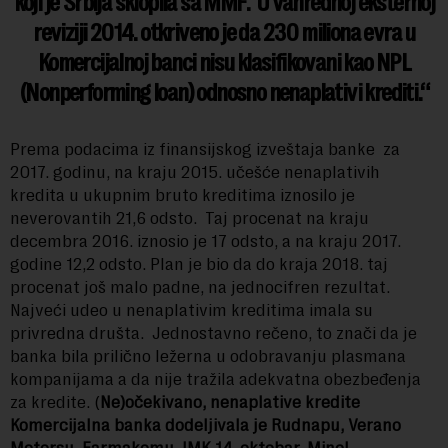
koji je Srbija sklopila sa MMF. U vanrednoj eksternoj
reviziji 2014. otkriveno je da 230 miliona evra u
Komercijalnoj banci nisu klasifikovani kao NPL
(Nonperforming loan) odnosno nenaplativi krediti.
Prema podacima iz finansijskog izveštaja banke za
2017. godinu, na kraju 2015. učešće nenaplativih
kredita u ukupnim bruto kreditima iznosilo je
neverovantih 21,6 odsto. Taj procenat na kraju
decembra 2016. iznosio je 17 odsto, a na kraju 2017.
godine 12,2 odsto. Plan je bio da do kraja 2018. taj
procenat još malo padne, na jednocifren rezultat.
Najveći udeo u nenaplativim kreditima imala su
privredna društa. Jednostavno rečeno, to znači da je
banka bila prilično ležerna u odobravanju plasmana
kompanijama a da nije tražila adekvatna obezbeđenja
za kredite. (
Ne)očekivano, nenaplative kredite
Komercijalna banka dodeljivala je Rudnapu, Verano