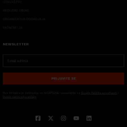
IZDAVAŠTVO
MEDIJSKE OBUKE
ORGANIZACIJA DOGADJAJA
EKONOM I JA
NEWSLETTER
PRIJAVITE SE
Ova stranica je zaštićena sa reCAPTCHA i primenjuju se
Google Politika privatnosti
i
Uslovi korišćenja usluge