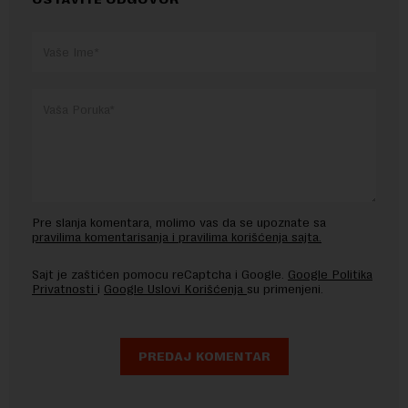
Pre slanja komentara, molimo vas da se upoznate sa
pravilima komentarisanja i pravilima korišćenja sajta.
Sajt je zaštićen pomocu reCaptcha i Google.
Google Politika
Privatnosti
i
Google Uslovi Korišćenja
su primenjeni.