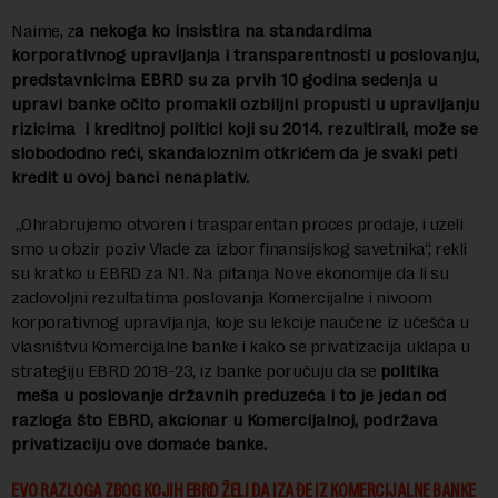
Naime, z
a nekoga ko insistira na standardima
korporativnog upravljanja i transparentnosti u poslovanju,
predstavnicima EBRD su za prvih 10 godina sedenja u
upravi banke očito promakli ozbiljni propusti u upravljanju
rizicima i kreditnoj politici koji su 2014. rezultirali, može se
slobododno reći, skandaloznim otkrićem da je svaki peti
kredit u ovoj banci nenaplativ.
„Ohrabrujemo otvoren i trasparentan proces prodaje, i uzeli
smo u obzir poziv Vlade za izbor finansijskog savetnika“, rekli
su kratko u EBRD za N1. Na pitanja Nove ekonomije da li su
zadovoljni rezultatima poslovanja Komercijalne i nivoom
korporativnog upravljanja, koje su lekcije naučene iz učešća u
vlasništvu Komercijalne banke i kako se privatizacija uklapa u
strategiju EBRD 2018-23, iz banke poručuju da se
politika
meša u poslovanje državnih preduzeća i to je jedan od
razloga što EBRD, akcionar u Komercijalnoj, podržava
privatizaciju ove domaće banke.
EVO RAZLOGA ZBOG KOJIH EBRD ŽELI DA IZAĐE IZ KOMERCIJALNE BANKE