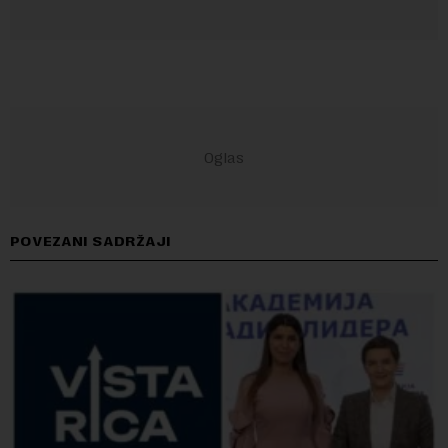
POVEZANI SADRŽAJI