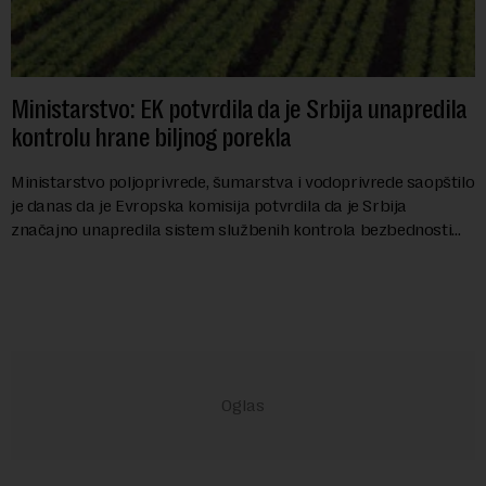
Ministarstvo: EK potvrdila da je Srbija unapredila
kontrolu hrane biljnog porekla
Ministarstvo poljoprivrede, šumarstva i vodoprivrede saopštilo
je danas da je Evropska komisija potvrdila da je Srbija
značajno unapredila sistem službenih kontrola bezbednosti
hrane biljnog porekla, te da k...