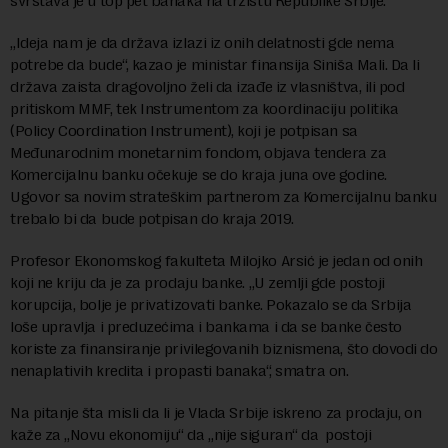
svrstava je u top pet banaka na tržištu Republike Srbije.
„Ideja nam je da država izlazi iz onih delatnosti gde nema
potrebe da bude“, kazao je ministar finansija Siniša Mali. Da li
država zaista dragovoljno želi da izađe iz vlasništva, ili pod
pritiskom MMF, tek Instrumentom za koordinaciju politika
(Policy Coordination Instrument), koji je potpisan sa
Međunarodnim monetarnim fondom, objava tendera za
Komercijalnu banku očekuje se do kraja juna ove godine.
Ugovor sa novim strateškim partnerom za Komercijalnu banku
trebalo bi da bude potpisan do kraja 2019.
Profesor Ekonomskog fakulteta Milojko Arsić je jedan od onih
koji ne kriju da je za prodaju banke. „U zemlji gde postoji
korupcija, bolje je privatizovati banke. Pokazalo se da Srbija
loše upravlja i preduzećima i bankama i da se banke često
koriste za finansiranje privilegovanih biznismena, što dovodi do
nenaplativih kredita i propasti banaka“, smatra on.
Na pitanje šta misli da li je Vlada Srbije iskreno za prodaju, on
kaže za „Novu ekonomiju“ da „nije siguran“ da postoji