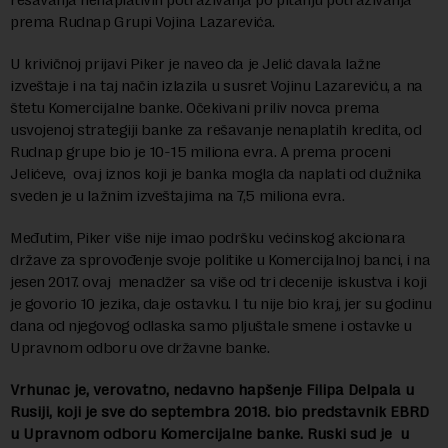
prema Rudnap Grupi Vojina Lazarevića.
U krivičnoj prijavi Piker je naveo da je Jelić davala lažne
izveštaje i na taj način izlazila u susret Vojinu Lazareviću, a na
štetu Komercijalne banke. Očekivani priliv novca prema
usvojenoj strategiji banke za rešavanje nenaplatih kredita, od
Rudnap grupe bio je 10-15 miliona evra. A prema proceni
Jelićeve, ovaj iznos koji je banka mogla da naplati od dužnika
sveden je u lažnim izveštajima na 7,5 miliona evra.
Međutim, Piker više nije imao podršku većinskog akcionara
države za sprovođenje svoje politike u Komercijalnoj banci, i na
jesen 2017. ovaj menadžer sa više od tri decenije iskustva i koji
je govorio 10 jezika, daje ostavku. I tu nije bio kraj, jer su godinu
dana od njegovog odlaska samo pljuštale smene i ostavke u
Upravnom odboru ove državne banke.
Vrhunac je, verovatno, nedavno hapšenje Filipa Delpala u
Rusiji, koji je sve do septembra 2018. bio predstavnik EBRD
u Upravnom odboru Komercijalne banke. Ruski sud je u