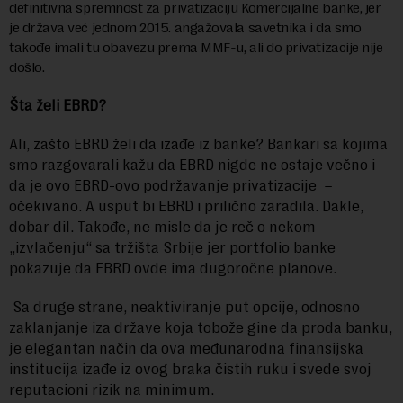
definitivna spremnost za privatizaciju Komercijalne banke, jer
je država već jednom 2015. angažovala savetnika i da smo
takođe imali tu obavezu prema MMF-u, ali do privatizacije nije
došlo.
Šta želi EBRD?
Ali, zašto EBRD želi da izađe iz banke? Bankari sa kojima
smo razgovarali kažu da EBRD nigde ne ostaje večno i
da je ovo EBRD-ovo podržavanje privatizacije –
očekivano. A usput bi EBRD i prilično zaradila. Dakle,
dobar dil. Takođe, ne misle da je reč o nekom
„izvlačenju“ sa tržišta Srbije jer portfolio banke
pokazuje da EBRD ovde ima dugoročne planove.
Sa druge strane, neaktiviranje put opcije, odnosno
zaklanjanje iza države koja tobože gine da proda banku,
je elegantan način da ova međunarodna finansijska
institucija izađe iz ovog braka čistih ruku i svede svoj
reputacioni rizik na minimum.