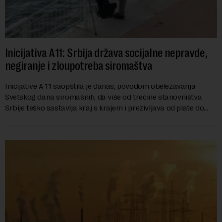
Inicijativa A11: Srbija država socijalne nepravde,
negiranje i zloupotreba siromaštva
Inicijative A 11 saopštila je danas, povodom obeležavanja
Svetskog dana siromašnih, da više od trećine stanovništva
Srbije teško sastavlja kraj s krajem i preživljava od plate do
plate.U saopštenju piše ...