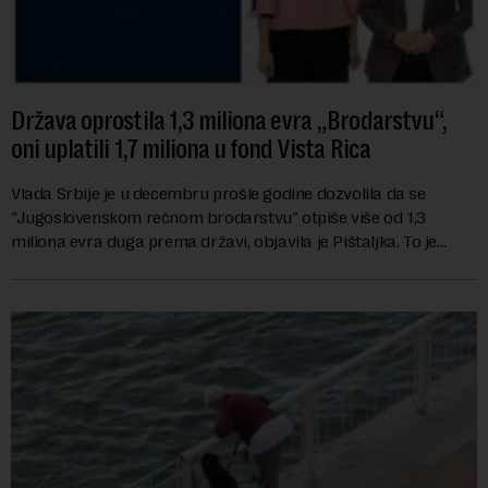
Država oprostila 1,3 miliona evra „Brodarstvu“,
oni uplatili 1,7 miliona u fond Vista Rica
Vlada Srbije je u decembru prošle godine dozvolila da se
"Jugoslovenskom rečnom brodarstvu" otpiše više od 1,3
miliona evra duga prema državi, objavila je Pištaljka. To je
učinjeno zaključkom koji do danas n...