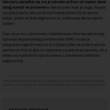
februaru saopštio da mu je odredio pritvor od mesec dana
zbog sumnji na proneveru.
Nije poznato koja je uloga Delpala
u srpskoj banci, iako su domaći mediji preneli da je upravo
Delpal „jedan od ljudi odgovoran za uništavanje Komercijalne
banke”.
Čak i da je reč o doturenim i fabrikovanim informacijama koje
optužuju dojučerašnjeg predstavnika EBRD i služe za
svaljivanje odgovornosti, ko bi ozbiljan želeo da bude u vezi sa
partnerom koji ne igra po zakonima o poslovanju banaka, već u
skladu sa koalicionim sporazumima i zakulisnim političkim
dogovorima.
Preuzimanje delova teksta je dozvoljeno, ali uz obavezno navođenje
izvora i uz postavljanje linka ka izvornom tekstu na novaekonomija.rs
OSTAVITE ODGOVOR