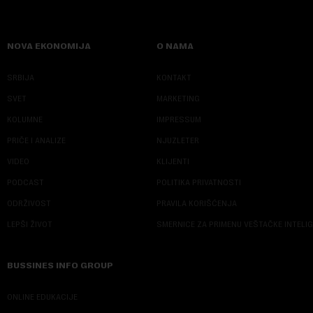
NOVA EKONOMIJA
O NAMA
SRBIJA
KONTAKT
SVET
MARKETING
KOLUMNE
IMPRESSUM
PRIČE I ANALIZE
NJUZLETER
VIDEO
KLIJENTI
PODCAST
POLITIKA PRIVATNOSTI
ODRŽIVOST
PRAVILA KORIŠĆENJA
LEPŠI ŽIVOT
SMERNICE ZA PRIMENU VEŠTAČKE INTELI
BUSSINES INFO GROUP
ONLINE EDUKACIJE