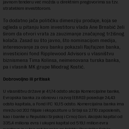
javnom tenderu već možda u direktnim pregovorima sa tzv.
strateškim investitorom.
To dodatno jača političku dimenziju prodaje, koja se
ogleda u pitanju kom investitoru vlada Ane Brnabić želi
širom da otvori vrata za zauzimanje značajnog tržišnog
kolača. Zasad su što javno, što nominacijom medija,
interesovanje za ovu banku pokazali Rajfajzen banka,
investicioni fond Ripplewood Advisors u vlasništvu
biznismena Tima Kolinsa, neimenovana turska banka,
pa i vlasnik MK grupe Miodrag Kostić.
Dobrovoljno ili pritisak
U vlasništvu države je 41,74 odsto akcija Komercijalne banke,
Evropska banka za obnovu i razvoj (EBRD) poseduje 24,43
odsto kapitala, a Fond IFC 10,15 odsto. Komercijalna banka ima
mrežu od 202 filijale i ekspoziture u Srbiji sa 2.770 zaposlenih,
kao i banke u Republici Srpskoj i Crnoj Gori. Akcijski kapital od
335,4 miliona evra i ukupni kapital od 519,1 milion evra