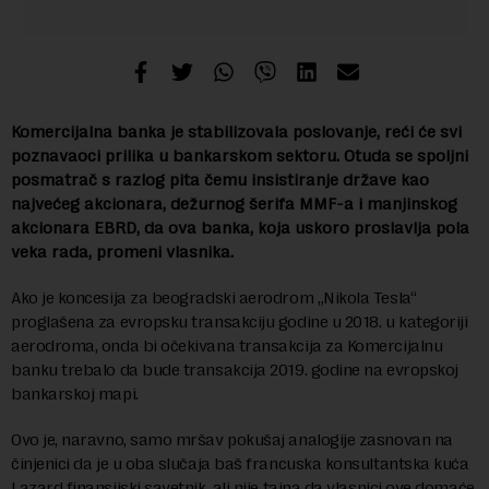
Komercijalna banka je stabilizovala poslovanje, reći će svi
poznavaoci prilika u bankarskom sektoru. Otuda se spoljni
posmatrač s razlog pita čemu insistiranje države kao
najvećeg akcionara, dežurnog šerifa MMF-a i manjinskog
akcionara EBRD, da ova banka, koja uskoro proslavlja pola
veka rada, promeni vlasnika.
Ako je koncesija za beogradski aerodrom „Nikola Tesla“
proglašena za evropsku transakciju godine u 2018. u kategoriji
aerodroma, onda bi očekivana transakcija za Komercijalnu
banku trebalo da bude transakcija 2019. godine na evropskoj
bankarskoj mapi.
Ovo je, naravno, samo mršav pokušaj analogije zasnovan na
činjenici da je u oba slučaja baš francuska konsultantska kuća
Lazard finansijski savetnik, ali nije tajna da vlasnici ove domaće