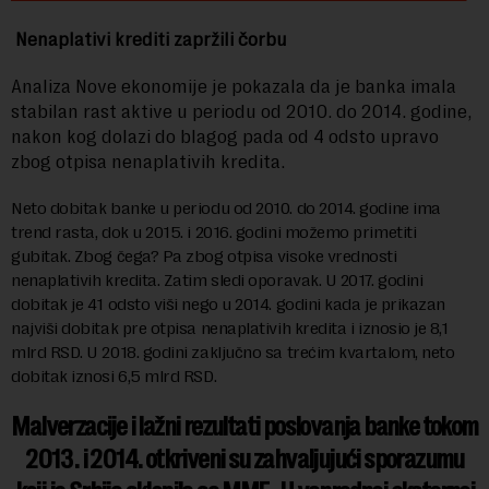
Nenaplativi krediti zapržili čorbu
Analiza Nove ekonomije je pokazala da je banka imala
stabilan rast aktive u periodu od 2010. do 2014. godine,
nakon kog dolazi do blagog pada od 4 odsto upravo
zbog otpisa nenaplativih kredita.
Neto dobitak banke u periodu od 2010. do 2014. godine ima
trend rasta, dok u 2015. i 2016. godini možemo primetiti
gubitak. Zbog čega? Pa zbog otpisa visoke vrednosti
nenaplativih kredita. Zatim sledi oporavak. U 2017. godini
dobitak je 41 odsto viši nego u 2014. godini kada je prikazan
najviši dobitak pre otpisa nenaplativih kredita i iznosio je 8,1
mlrd RSD. U 2018. godini zaključno sa trećim kvartalom, neto
dobitak iznosi 6,5 mlrd RSD.
Malverzacije i lažni rezultati poslovanja banke tokom
2013. i 2014. otkriveni su zahvaljujući sporazumu