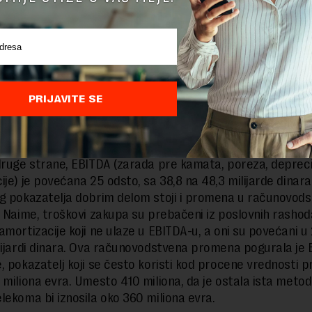
lefonije porasli su za 1,6 odsto, dok su kod fiksne smanjen
dišnji trend.
ono što bi mogao biti problem je cena ovih akvizicija, od
 doprinele prihodima i profitu Telekoma. Taj doprinos se z
e neto dobit nacionalnog operatera u prošloj godini iznosil
PRIJAVITE SE
ardi dinara, prema godišnjem izveštaju kompanije i smanjena
sto u odnosu na prethodnu godinu.
e i poslovna dobit (EBIT) sa 12 na 6,86 milijardi dinara ili 
druge strane, EBITDA (zarada pre kamata, poreza, deprecij
je) je povećana 25 odsto, sa 38,8 na 48,3 milijarde dinara.
g pokazatelja dobrim delom stoji i promena u računovod
. Naime, troškovi zakupa su prebačeni iz poslovnih rashod
amortizacije koji ne ulaze u EBITDA-u, a oni su povećani u 
lijardi dinara. Ova računovodstvena promena pogurala je
, pokazatelj koji se često koristi kod procene vrednosti 
 miliona evra. Umesto 410 miliona, da je ostala ista metodo
lekoma bi iznosila oko 360 miliona evra.