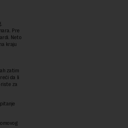
.
nara. Pre
jardi. Neto
na kraju
mah zatim
eći da li
riste za
pitanje
ekomovog