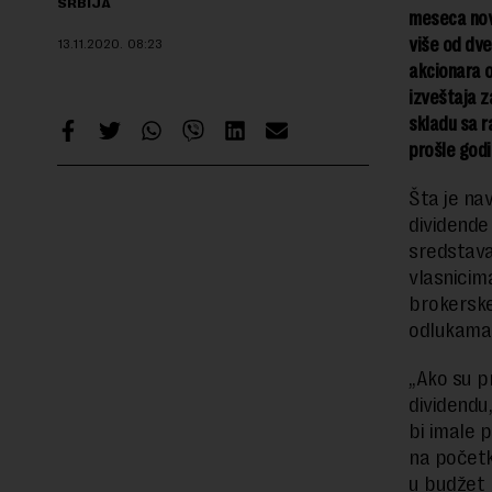
SRBIJA
meseca nove
više od dve 
13.11.2020.
08:23
akcionara o
izveštaja z
skladu sa r
prošle godi
Šta je na
dividende
sredstava
vlasnicima
brokerske
odlukama 
„Ako su p
dividendu
bi imale 
na početk
u budžet 