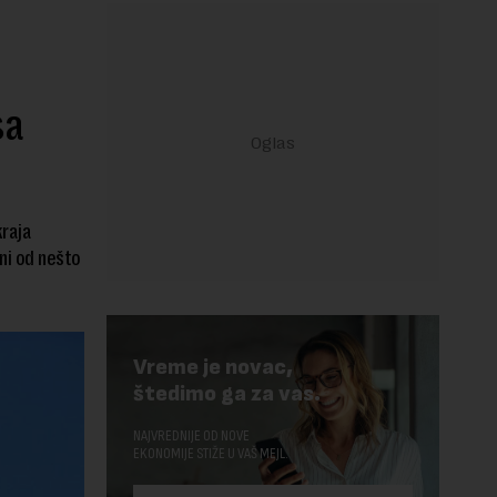
sa
kraja
ini od nešto
Vreme je novac,
štedimo ga za vas.
NAJVREDNIJE OD NOVE
EKONOMIJE STIŽE U VAŠ MEJL.