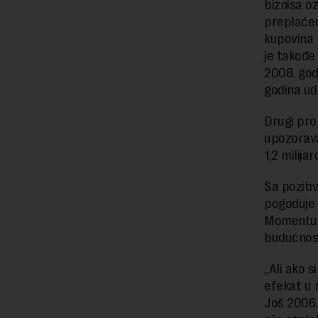
biznisa oz
preplaćen
kupovina 
je takođe
2008. god
godina ud
Drugi prob
upozorava 
1,2 milija
Sa poziti
pogoduje 
Momentum s
budućnost
„Ali ako s
efekat u 
Još 2006.