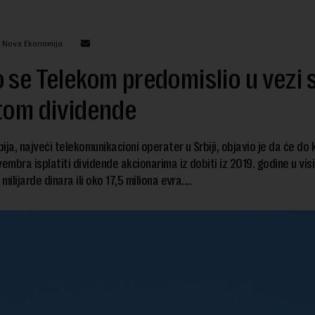
: Nova Ekonomija
 se Telekom predomislio u vezi 
tom dividende
ija, najveći telekomunikacioni operater u Srbiji, objavio je da će do 
mbra isplatiti dividende akcionarima iz dobiti iz 2019. godine u vis
milijarde dinara ili oko 17,5 miliona evra....