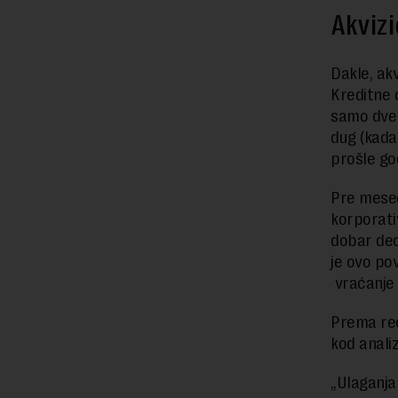
Akvizi
Dakle, akv
Kreditne 
samo dve g
dug (kada
prošle god
Pre mesec
korporati
dobar deo
je ovo po
vraćanje 
Prema reč
kod analiz
„Ulaganja