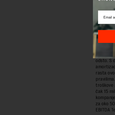
mobilne te
već višego
Međutim, 
koliko su
vidi jer j
2,5 milij
čak 77 od
Smanjena j
odsto. S 
amortizaci
rasta ovo
pravilima
troškove 
čak 15 mi
kompanije
za oko 50
EBITDA Te