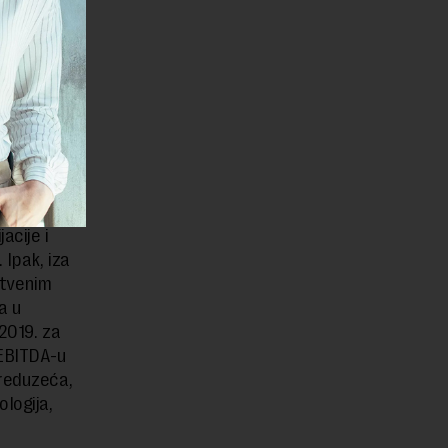
i, što je
nosno
a sada ne
a svega
 je za
za 43,2
acije i
 Ipak, iza
stvenim
a u
2019. za
 EBITDA-u
preduzeća,
logija,