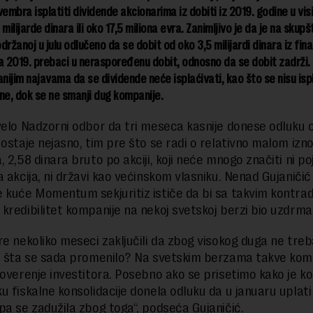
mbra isplatiti dividende akcionarima iz dobiti iz 2019. godine u vis
milijarde dinara ili oko 17,5 miliona evra. Zanimljivo je da je na skupšt
držanoj u julu odlučeno da se dobit od oko 3,5 milijardi dinara iz fin
a 2019. prebaci u neraspoređenu dobit, odnosno da se dobit zadrži. T
anijim najavama da se dividende neće isplaćivati, kao što se nisu ispl
ne, dok se ne smanji dug kompanije.
velo Nadzorni odbor da tri meseca kasnije donese odluku o
 ostaje nejasno, tim pre što se radi o relativno malom izn
, 2,58 dinara bruto po akciji, koji neće mnogo značiti ni p
 akcija, ni državi kao većinskom vlasniku. Nenad Gujaničić 
 kuće Momentum sekjuritiz ističe da bi sa takvim kontra
kredibilitet kompanije na nekoj svetskoj berzi bio uzdrma
re nekoliko meseci zaključili da zbog visokog duga ne treb
, šta se sada promenilo? Na svetskim berzama takve kom
poverenje investitora. Posebno ako se prisetimo kako je k
u fiskalne konsolidacije donela odluku da u januaru uplati
pa se zadužila zbog toga“, podseća Gujaničić.