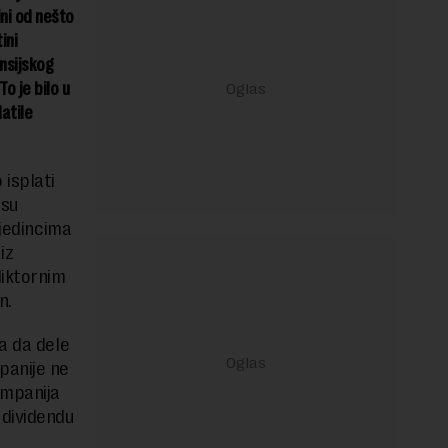
ini od nešto
ini
ansijskog
o je bilo u
atile
 isplati
osu
ojedincima
iz
diktornim
n.
a da dele
panije ne
ompanija
 dividendu