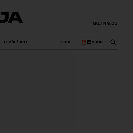
MOJ NALOG
SHOP
LEPŠI ŽIVOT
TECH