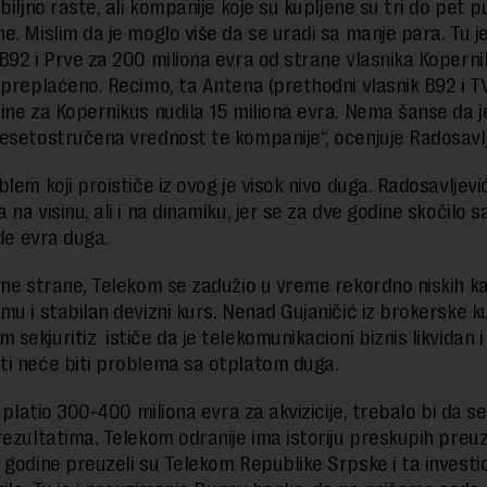
biljno raste, ali kompanije koje su kupljene su tri do pet p
e. Mislim da je moglo više da se uradi sa manje para. Tu je
B92 i Prve za 200 miliona evra od strane vlasnika Koperni
 preplaćeno. Recimo, ta Antena (prethodni vlasnik B92 i TV
ine za Kopernikus nudila 15 miliona evra. Nema šanse da j
esetostručena vrednost te kompanije“, ocenjuje Radosavlj
lem koji proističe iz ovog je visok nivo duga. Radosavljevi
na visinu, ali i na dinamiku, jer se za dve godine skočilo 
rde evra duga.
vne strane, Telekom se zadužio u vreme rekordno niskih k
mu i stabilan devizni kurs. Nenad Gujaničić iz brokerske k
ekjuritiz ističe da je telekomunikacioni biznis likvidan i 
i neće biti problema sa otplatom duga.
i platio 300-400 miliona evra za akvizicije, trebalo bi da se 
rezultatima. Telekom odranije ima istoriju preskupih preu
 godine preuzeli su Telekom Republike Srpske i ta investici