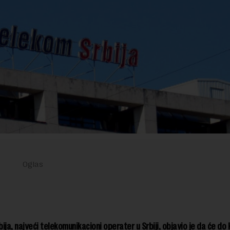
ija, najveći telekomunikacioni operater u Srbiji, objavio je da će do 