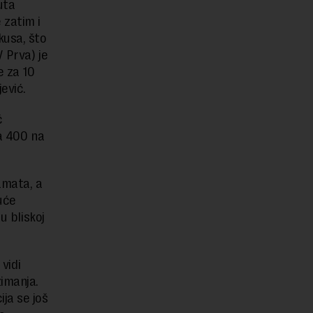
uta
 zatim i
kusa, što
 Prva) je
e za 10
ević.
ć
sa 400 na
amata, a
uće
u bliskoj
vidi
zimanja.
ja se još