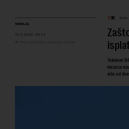
Autor
SRBIJA
Zašto
13.11.2020.
08:23
ispla
Nova ekonomija, štampano izdanje
Telekom Srb
meseca nove
više od dve 