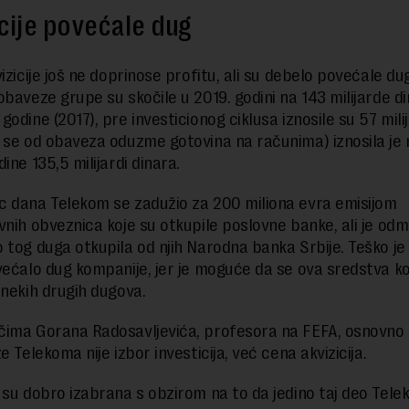
cije povećale dug
izicije još ne doprinose profitu, ali su debelo povećale dug
obaveze grupe su skočile u 2019. godini na 143 milijarde di
odine (2017), pre investicionog ciklusa iznosile su 57 mili
 se od obaveza oduzme gotovina na računima) iznosila je 
ine 135,5 milijardi dinara.
 dana Telekom se zadužio za 200 miliona evra emisijom
vnih obveznica koje su otkupile poslovne banke, ali je od
 tog duga otkupila od njih Narodna banka Srbije. Teško je r
većalo dug kompanije, jer je moguće da se ova sredstva ko
nekih drugih dugova.
ima Gorana Radosavljevića, profesora na FEFA, osnovno 
e Telekoma nije izbor investicija, već cena akvizicija.
 su dobro izabrana s obzirom na to da jedino taj deo Tel