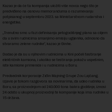
Kazao je da će ta kompanija uložiti više novca nego što je
predviđeno na osnovu memoranduma o razumevanju
potpisanog u septembru 2023. sa Ministarstvom rudarstva i
energetike.
„Trenutno smo u fazi definisanja petogodišnjeg plana sa ciljem
da u svim rudnicima smanjimo emisiju ugljenika, odnosno da
stvaramo zelene rudnike“, kazao je Đinhe.
Dodao je da su u njihovim rudnicima u Kini počeli testiranje
električnih kamiona, i ukoliko se testiranja pokažu uspešnim,
iste kamione primeniće i u rudnicima u Boru.
Predsednik korporacije Ziđin Majning Grupe Zou Lajčang,
izjavio je tokom razgovora sa novinarima, da udeo rudnika u
Boru, sa proizvodnjom od 240.000 tona bakra godišnje, iznosi
24 odsto u ukupnoj proizvodnji te kompanije koja ima rudnike u
15 država.