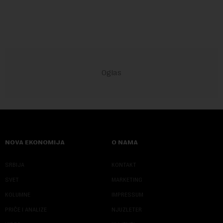
ugrožava egzistenciju 2.20...
NOVA EKONOMIJA
O NAMA
SRBIJA
KONTAKT
SVET
MARKETING
KOLUMNE
IMPRESSUM
PRIČE I ANALIZE
NJUZLETER