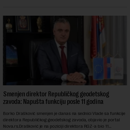
izabran za v.d. di...
Smenjen direktor Republičkog geodetskog
zavoda: Napušta funkciju posle 11 godina
Borko Drašković smenjen je danas na sednici Vlade sa funkcije
direktora Republičkog geodetskog zavoda, objavio je portal
Nova.rs.Drašković je na poziciji direktora RGZ-a bio 11