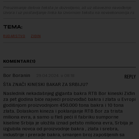
Preuzimanje delova teksta je dozvoljeno, ali uz obavezno navođenje
izvora i uz postavljanje linka ka izvornom tekstu na novaekonomija.rs
TEMA:
RUDARSTVO
ZIĐIN
KOMENTAR(1)
Bor Boranin
29.04.2024. u 08:18
REPLY
ŠTA ZNAČI KINESKI BAKAR ZA SRBIJU?
Naslednik nekadašnjeg giganta bakra RTB Bor kineski Ziđin
za pet godina biće najveći proizvođač bakra i zlata u Evropi
godišnjom proizvodnjom 450.000 tona bakra i 10 tona
zlata. Dolaskom kineza i poklanjanje RTB Bor za trista
miliona evra, a samo u fleš peći iI fabriku sumporne
kiseline Srbija je uložila iznad petsto miliona evra, Srbija je
izgubila novca od proizvodnje bakra , zlata i srebra,
industrije i prerade bakra, smanjen broj zapošljenih sa