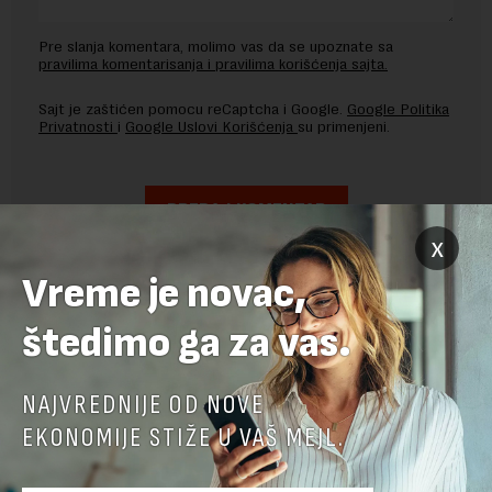
Pre slanja komentara, molimo vas da se upoznate sa
pravilima komentarisanja i pravilima korišćenja sajta.
Sajt je zaštićen pomocu reCaptcha i Google.
Google Politika
Privatnosti
i
Google Uslovi Korišćenja
su primenjeni.
x
Vreme je novac,
štedimo ga za vas.
NAJVREDNIJE OD NOVE
EKONOMIJE STIŽE U VAŠ MEJL.