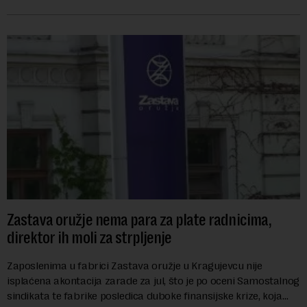
godina.Kako piše Nova....
Zastava oružje nema para za plate radnicima,
direktor ih moli za strpljenje
Zaposlenima u fabrici Zastava oružje u Kragujevcu nije
isplaćena akontacija zarade za jul, što je po oceni Samostalnog
sindikata te fabrike posledica duboke finansijske krize, koja