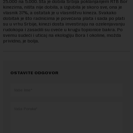
25.000 na 5.000. Šta je dobila Srbija poklanjanjem RTB Bor
kinezima, ništa nije dobila, a izgubila je skoro sve, ona je
vlasnik 37%, a ostatak je u vlasništvu kineza. Svakako
dobitak je što radnicima je povećana plata i sada po plati
su u vrhu Srbije, kinezi dosta investiraju na ozelenjavanju
rudokopa i zasadili su cveće u krugu topionice bakra. Po
svemu sudeći i uticaj na ekologiju Bora I okoline, možda
prividno, je bolja.
OSTAVITE ODGOVOR