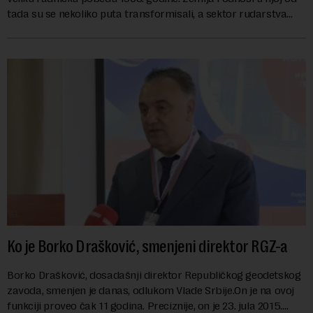
tada su se nekoliko puta transformisali, a sektor rudarstva
danas karakterišu velike r...
Ko je Borko Drašković, smenjeni direktor RGZ-a
Borko Drašković, dosadašnji direktor Republičkog geodetskog
zavoda, smenjen je danas, odlukom Vlade Srbije.On je na ovoj
funkciji proveo čak 11 godina. Preciznije, on je 23. jula 2015.