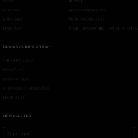
VIDEO
KLIJENTI
PODCAST
POLITIKA PRIVATNOSTI
ODRŽIVOST
PRAVILA KORIŠĆENJA
LEPŠI ŽIVOT
SMERNICE ZA PRIMENU VEŠTAČKE INTELI
BUSSINES INFO GROUP
ONLINE EDUKACIJE
IZDAVAŠTVO
MEDIJSKE OBUKE
ORGANIZACIJA DOGADJAJA
EKONOM I JA
NEWSLETTER