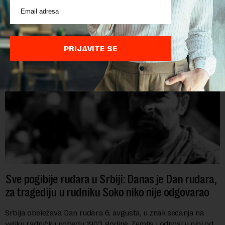
POVEZANI SADRŽAJI
PRIJAVITE SE
Sve pogibije rudara u Srbiji: Danas je Dan rudara,
za tragediju u rudniku Soko niko nije odgovarao
Srbija obeležava Dan rudara 6. avgusta, u znak sećanja na
veliku radničku pobedu 1903. godine. Zemlja i odnosi u njoj od