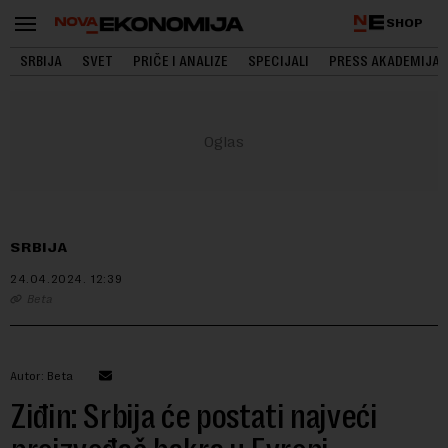
SHOP
SRBIJA
SVET
PRIČE I ANALIZE
SPECIJALI
PRESS AKADEMIJA
SRBIJA
24.04.2024.
12:39
Beta
Autor: Beta
Ziđin: Srbija će postati najveći