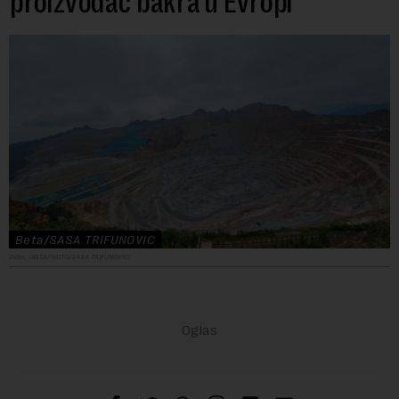
proizvođač bakra u Evropi
Beta/SASA TRIFUNOVIC
Ziđin, (BETAPHOTO/SASA TRIFUNOVIC)