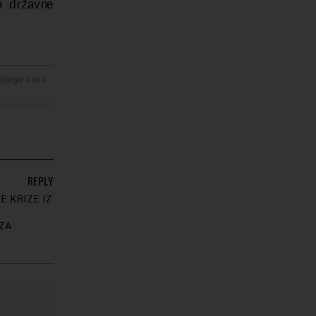
u državne
janje linka
REPLY
E KRIZE IZ
 ZA