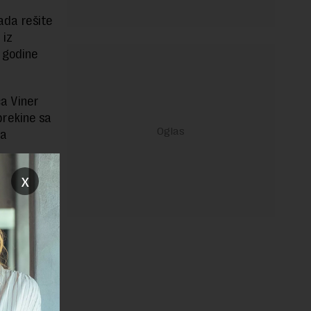
kada rešite
 iz
 godine
ca Viner
prekine sa
ja
x
ana suma
 do kraja
avce. Kako
slodavac
svih