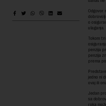
danas ne 
Odgovor na
dobrovoljn
o osigura
ulaganja.
Tokom tri
osiguranj
penzija p
penzija z
prema por
Predstavn
jedno ni 
ovaj ili o
Jedan pro
sa dobrov
roka može