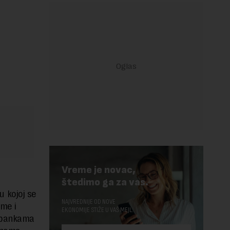
Vreme je novac,
štedimo ga za vas.
u kojoj se
NAJVREDNIJE OD NOVE
ome i
EKONOMIJE STIŽE U VAŠ MEJL.
u bankama