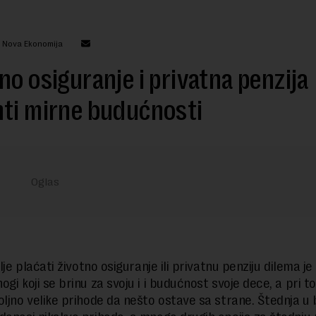
: Nova Ekonomija
no osiguranje i privatna penzija
ti mirne budućnosti
olje plaćati životno osiguranje ili privatnu penziju dilema je 
gi koji se brinu za svoju i i budućnost svoje dece, a pri t
oljno velike prihode da nešto ostave sa strane. Štednja 