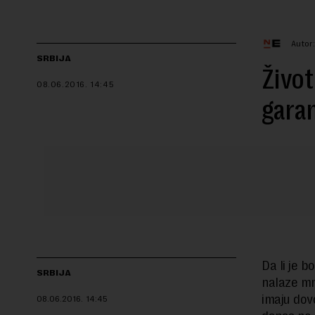
Autor
SRBIJA
Život
08.06.2016.
14:45
garan
Da li je b
SRBIJA
nalaze mno
imaju dov
08.06.2016.
14:45