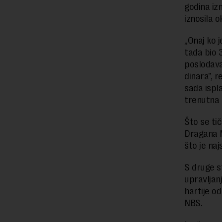
godina izn
iznosila o
„Onaj ko 
tada bio 3
poslodava
dinara”, r
sada ispl
trenutna 
Što se tič
Dragana M
što je na
S druge s
upravljan
hartije od
NBS.