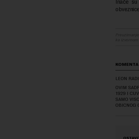
Inače su
obveznice
Preuzimanje 
ka izvornom
KOMENTA
LEON RADI
OVIM SADR
1929 I CU
SAMO VISO
OBICNOG C
OSTAVI