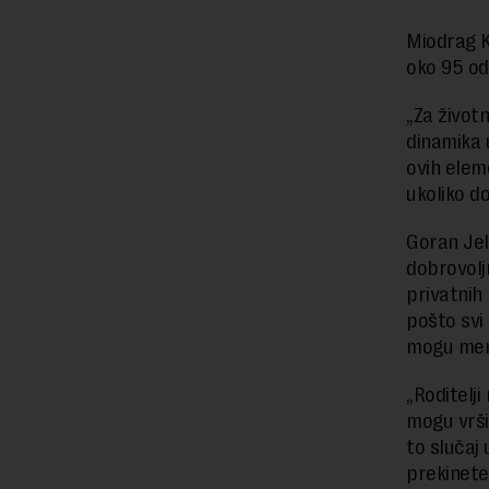
Miodrag K
oko 95 od
„Za život
dinamika u
ovih elem
ukoliko d
Goran Jel
dobrovolj
privatnih 
pošto svi
mogu menj
„Roditelj
mogu vrši
to slučaj
prekinete