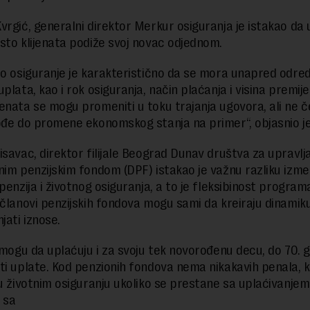
vrgić, generalni direktor Merkur osiguranja je istakao da u
sto klijenata podiže svoj novac odjednom.
no osiguranje je karakteristično da se mora unapred odred
plata, kao i rok osiguranja, način plaćanja i visina premije
enata se mogu promeniti u toku trajanja ugovora, ali ne č
ođe do promene ekonomskog stanja na primer“, objasnio je
isavac, direktor filijale Beograd Dunav društva za upravlj
nim penzijskim fondom (DPF) istakao je važnu razliku izm
penzija i životnog osiguranja, a to je fleksibinost program
 članovi penzijskih fondova mogu sami da kreiraju dinamiku
ati iznose.
i mogu da uplaćuju i za svoju tek novorođenu decu, do 70. 
ti uplate. Kod penzionih fondova nema nikakavih penala, k
 u životnim osiguranju ukoliko se prestane sa uplaćivanjem
 sa