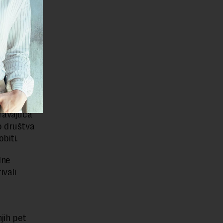
 putem
ju i
elisavac.
 50 godina
 životnog
na suma u
uravajuća
o društva
biti.
dne
ivali
njih pet