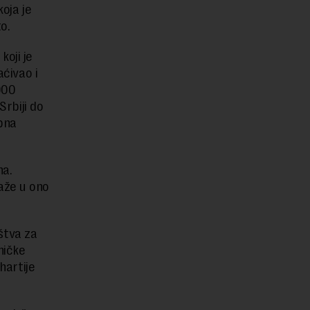
koja je
o.
koji je
aćivao i
000
Srbiji do
upna
na.
laže u ono
štva za
ničke
hartije