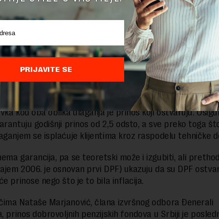
poreske olakšice i za pojedince koji sami od svoje zarade
ativne zabrane uplaćuju na svoj lični račun dopunsku penzi
i su plaćanja poreza na zaradu od 10 odsto“, objasnio je J
je prosek starosti korisnika penzionih fondova između 40 i
njuju stručnjaci mladi u Srbiji ne razmišljaju o penziji. Kod
PRIJAVITE SE
a prosečan osiguranik ima 39 godina, a prosečna osigura
guranju je 7.700 evra istakao je Kvrgić.
vka kod oba oblika ulaganja je prinos koji ostvaruju. Osig
arantuju godišnji prinos od 2,5 odsto, a sve preko toga št
aganjem se isplaćuje klijentima kroz raspodelu tehničke do
ema garancija, pa se teoretski može i izgubiti, ali pretho
rajem 2006. je osnovan prvi DPF) ukazuju da su DPF ostvar
e prinose nego što je to bila inflacija.
ima Nataše Marjanović, člana izvršnog odbora Đenerali
, prinos dobrovoljnih penzijskih fondova u Srbiji je posled