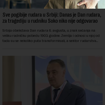
Sve pogibije rudara u Srbiji: Danas je Dan rudara,
za tragediju u rudniku Soko niko nije odgovarao
Srbija obeležava Dan rudara 6. avgusta, u znak sećanja na
veliku radničku pobedu 1903. godine. Zemlja i odnosi u njoj od
tada su se nekoliko puta transformisali, a sektor rudarstva
danas karakterišu velike r...