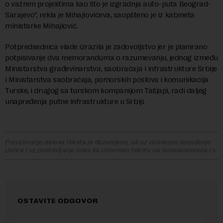
o važnim projektima kao što je izgradnja auto-puta Beograd-
Sarajevo”, rekla je Mihajlovićeva, saopšteno je iz kabineta
ministarke Mihajlović.
Potpredsednica vlade izrazila je zadovoljstvo jer je planirano
potpisivanje dva memoranduma o razumevanju, jednog između
Ministarstva građevinarstva, saobraćaja i infrastrukture Srbije
i Ministarstva saobraćaja, pomorskih poslova i komunikacija
Turske, i drugog sa turskom kompanijom Tašjapi, radi daljeg
unapređenja putne infrastrukture u Srbiji.
Preuzimanje delova teksta je dozvoljeno, ali uz obavezno navođenje
izvora i uz postavljanje linka ka izvornom tekstu na novaekonomija.rs
OSTAVITE ODGOVOR