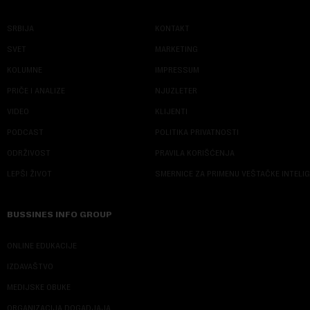
SRBIJA
KONTAKT
SVET
MARKETING
KOLUMNE
IMPRESSUM
PRIČE I ANALIZE
NJUZLETER
VIDEO
KLIJENTI
PODCAST
POLITIKA PRIVATNOSTI
ODRŽIVOST
PRAVILA KORIŠĆENJA
LEPŠI ŽIVOT
SMERNICE ZA PRIMENU VEŠTAČKE INTELI
BUSSINES INFO GROUP
ONLINE EDUKACIJE
IZDAVAŠTVO
MEDIJSKE OBUKE
ORGANIZACIJA DOGADJAJA