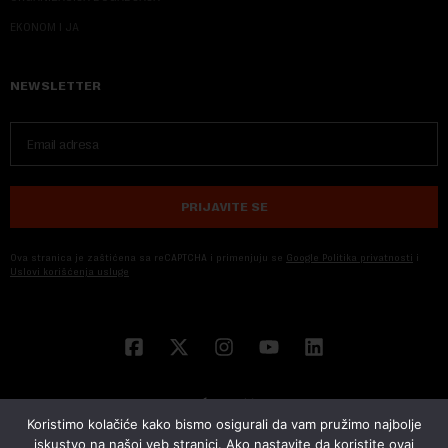
EKONOM I JA
NEWSLETTER
PRIJAVITE SE
Ova stranica je zaštićena sa reCAPTCHA i primenjuju se
Google Politika privatnosti
i
Uslovi korišćenja usluge
Koristimo kolačiće kako bismo osigurali da vam pružimo najbolje
iskustvo na našoj veb stranici. Ako nastavite da koristite ovaj