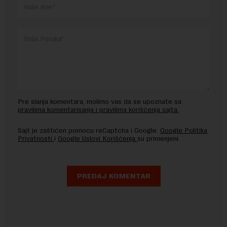
Pre slanja komentara, molimo vas da se upoznate sa
pravilima komentarisanja i pravilima korišćenja sajta.
Sajt je zaštićen pomocu reCaptcha i Google.
Google Politika
Privatnosti
i
Google Uslovi Korišćenja
su primenjeni.