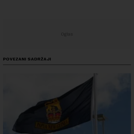
POVEZANI SADRŽAJI