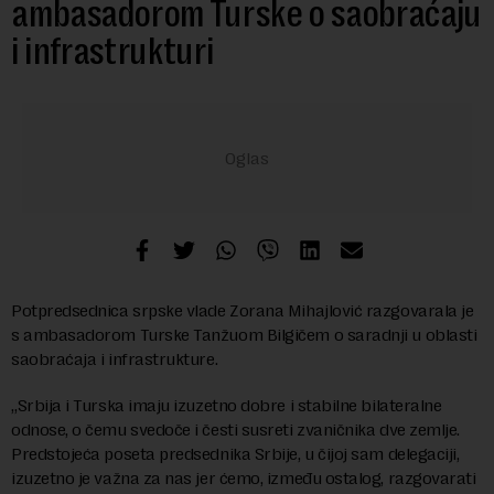
ambasadorom Turske o saobraćaju
i infrastrukturi
Potpredsednica srpske vlade Zorana Mihajlović razgovarala je
s ambasadorom Turske Tanžuom Bilgičem o saradnji u oblasti
saobraćaja i infrastrukture.
„Srbija i Turska imaju izuzetno dobre i stabilne bilateralne
odnose, o čemu svedoče i česti susreti zvaničnika dve zemlje.
Predstojeća poseta predsednika Srbije, u čijoj sam delegaciji,
izuzetno je važna za nas jer ćemo, između ostalog, razgovarati