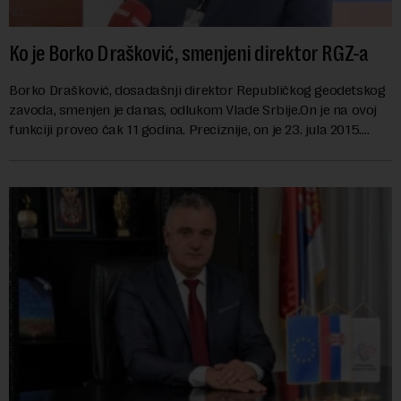
Ko je Borko Drašković, smenjeni direktor RGZ-a
Borko Drašković, dosadašnji direktor Republičkog geodetskog
zavoda, smenjen je danas, odlukom Vlade Srbije.On je na ovoj
funkciji proveo čak 11 godina. Preciznije, on je 23. jula 2015.
izabran za v.d. di...