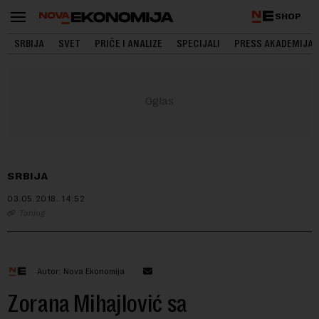
SHOP
SRBIJA
SVET
PRIČE I ANALIZE
SPECIJALI
PRESS AKADEMIJA
SRBIJA
03.05.2018.
14:52
Tanjug
Autor: Nova Ekonomija
Zorana Mihajlović sa