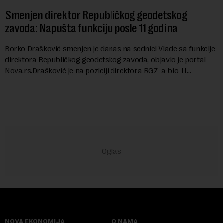
Smenjen direktor Republičkog geodetskog
zavoda: Napušta funkciju posle 11 godina
Borko Drašković smenjen je danas na sednici Vlade sa funkcije
direktora Republičkog geodetskog zavoda, objavio je portal
Nova.rs.Drašković je na poziciji direktora RGZ-a bio 11
godina.Kako piše Nova....
NOVA EKONOMIJA
O NAMA