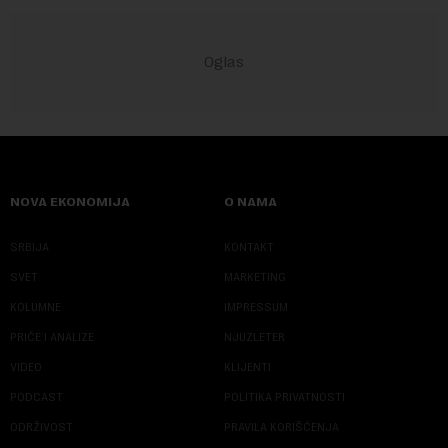
NOVA EKONOMIJA
O NAMA
SRBIJA
KONTAKT
SVET
MARKETING
KOLUMNE
IMPRESSUM
PRIČE I ANALIZE
NJUZLETER
VIDEO
KLIJENTI
PODCAST
POLITIKA PRIVATNOSTI
ODRŽIVOST
PRAVILA KORIŠĆENJA