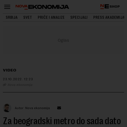
SHOP
SRBIJA
SVET
PRIČE I ANALIZE
SPECIJALI
PRESS AKADEMIJA
VIDEO
23.10.2022.
12:23
Nova ekonomija
Autor: Nova ekonomija
Za beogradski metro do sada dato