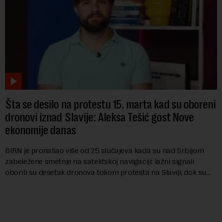
Šta se desilo na protestu 15. marta kad su oboreni
dronovi iznad Slavije: Aleksa Tešić gost Nove
ekonomije danas
BIRN je pronašao više od 25 slučajeva kada su nad Srbijom
zabeležene smetnje na satelitskoj navigaciji: lažni signali
oborili su desetak dronova tokom protesta na Slaviji, dok su
piloti aviona prijavljivali ...