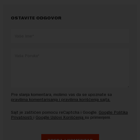
OSTAVITE ODGOVOR
Pre slanja komentara, molimo vas da se upoznate sa
pravilima komentarisanja i pravilima korišćenja sajta.
Sajt je zaštićen pomocu reCaptcha i Google.
Google Politika
Privatnosti
i
Google Uslovi Korišćenja
su primenjeni.