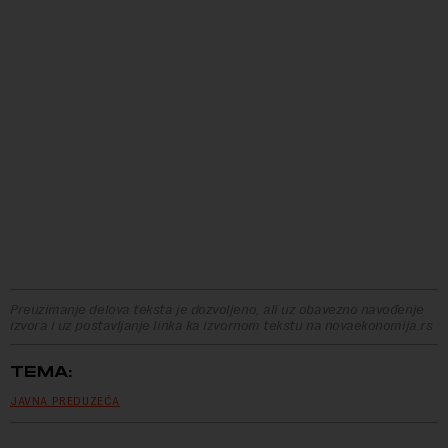
Preuzimanje delova teksta je dozvoljeno, ali uz obavezno navođenje
izvora i uz postavljanje linka ka izvornom tekstu na novaekonomija.rs
TEMA:
JAVNA PREDUZEĆA