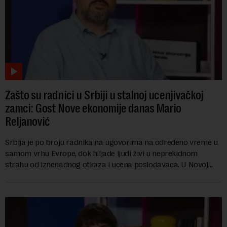
Zašto su radnici u Srbiji u stalnoj ucenjivačkoj
zamci: Gost Nove ekonomije danas Mario
Reljanović
Srbija je po broju radnika na ugovorima na određeno vreme u
samom vrhu Evrope, dok hiljade ljudi živi u neprekidnom
strahu od iznenadnog otkaza i ucena poslodavaca. U Novoj
ekonomiji danas Mario Reljanović g...