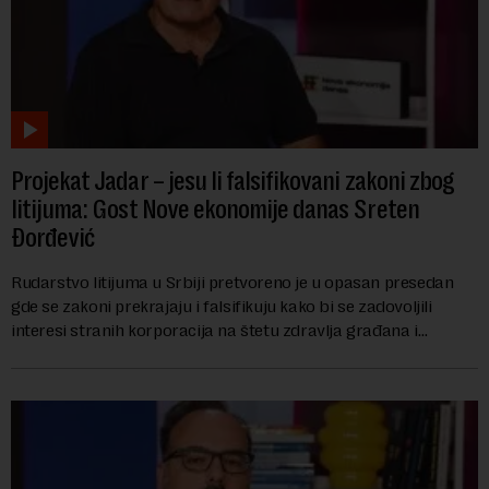
Projekat Jadar – jesu li falsifikovani zakoni zbog
litijuma: Gost Nove ekonomije danas Sreten
Đorđević
Rudarstvo litijuma u Srbiji pretvoreno je u opasan presedan
gde se zakoni prekrajaju i falsifikuju kako bi se zadovoljili
interesi stranih korporacija na štetu zdravlja građana i
imovine, tvrdi advokat Srete...