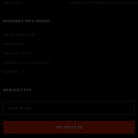
LEPŠI ŽIVOT
SMERNICE ZA PRIMENU VEŠTAČKE INTELI
BUSSINES INFO GROUP
ONLINE EDUKACIJE
IZDAVAŠTVO
MEDIJSKE OBUKE
ORGANIZACIJA DOGADJAJA
EKONOM I JA
NEWSLETTER
PRIJAVITE SE