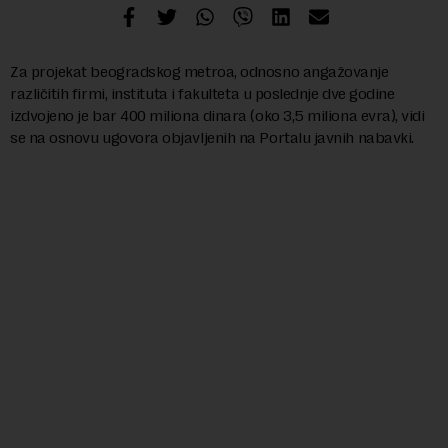
Za projekat beogradskog metroa, odnosno angažovanje
različitih firmi, instituta i fakulteta u poslednje dve godine
izdvojeno je bar 400 miliona dinara (oko 3,5 miliona evra), vidi
se na osnovu ugovora objavljenih na Portalu javnih nabavki.