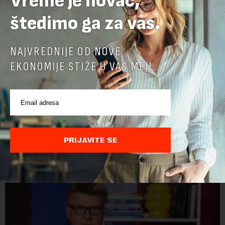
Vreme je novac,
štedimo ga za vas.
NAJVREDNIJE OD NOVE
EKONOMIJE STIŽE U VAŠ MEJL.
Eutanazija srpskog sela: Za 20 godina ostali smo
bez trećine grla u sektoru svinjogojstva
Afrička kuga svinja i višedecenijsko zanemarivanje stočarstva
u Srbiji doveli su do drastičnog smanjenja stada i masovne
PRIJAVITE SE
eutanazije stoke, dok se uvoz mesa udvostručio. Zbog
dramatičnog pada domaće ponude, s...