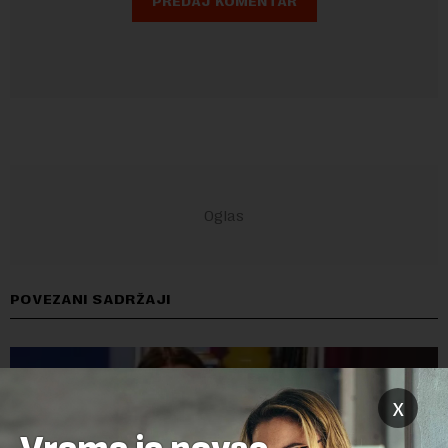
POVEZANI SADRŽAJI
x