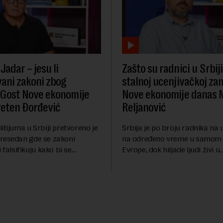
Jadar – jesu li
Zašto su radnici u Srbiji
vani zakoni zbog
stalnoj ucenjivačkoj za
: Gost Nove ekonomije
Nove ekonomije danas 
eten Đorđević
Reljanović
itijuma u Srbiji pretvoreno je
Srbija je po broju radnika na
resedan gde se zakoni
na određeno vreme u samom
 falsifikuju kako bi se
Evrope, dok hiljade ljudi živi u
 interesi stranih korporacija na
neprekidnom strahu od izne
lja građana i imovine, tvrdi
otkaza i ucena poslodavaca. 
te...
ekonomiji danas Mario Reljanov