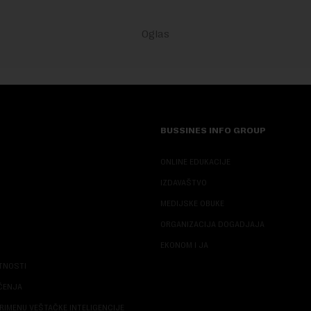
BUSSINES INFO GROUP
ONLINE EDUKACIJE
IZDAVAŠTVO
MEDIJSKE OBUKE
ORGANIZACIJA DOGADJAJA
EKONOM I JA
ATNOSTI
ŠĆENJA
RIMENU VEŠTAČKE INTELIGENCIJE