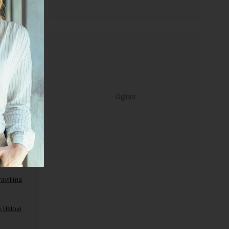
ravilima
 Uslovi