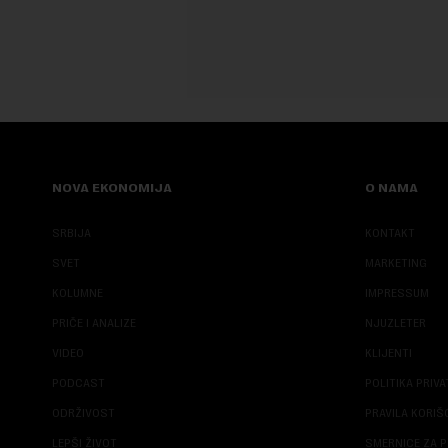
NOVA EKONOMIJA
O NAMA
SRBIJA
KONTAKT
SVET
MARKETING
KOLUMNE
IMPRESSUM
PRIČE I ANALIZE
NJUZLETER
VIDEO
KLIJENTI
PODCAST
POLITIKA PRIV
ODRŽIVOST
PRAVILA KORI
LEPŠI ŽIVOT
SMERNICE ZA P