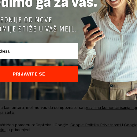
dimo ga za vas.
UZEĆA
EDNIJE OD NOVE
MIJE STIŽE U VAŠ MEJL.
TE ODGOVOR
PRIJAVITE SE
nja komentara, molimo vas da se upoznate sa
pravilima komentarisanja i p
ja sajta.
 zaštićen pomocu reCaptcha i Google.
Google Politika Privatnosti
i
Google
nja
su primenjeni.