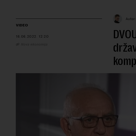
Autor
VIDEO
DVOUG
16.06.2022.
12:20
držav
Nova ekonomija
kompa