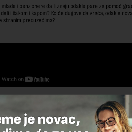
o mlade i penzionere da li znaju odakle pare za pomoć gr
t deli i šakom i kapom? Ko će dugove da vraća, odakle nov
je stranim preduzećima?
delova teksta je dozvoljeno, ali uz obavezno navođenje izvora i uz postavl
 tekstu na novaekonomija.rs
eme je novac,