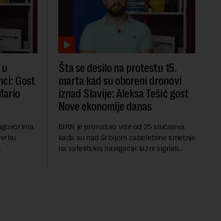
 u
Šta se desilo na protestu 15.
mci: Gost
marta kad su oboreni dronovi
Mario
iznad Slavije: Aleksa Tešić gost
Nove ekonomije danas
 ugovorima
BIRN je pronašao više od 25 slučajeva
 vrhu
kada su nad Srbijom zabeležene smetnje
na satelitskoj navigaciji: lažni signali
nadnog
oborili su desetak dronova tokom
U Novoj
protesta na Slaviji, dok su piloti aviona
ić g...
prijavljivali ...