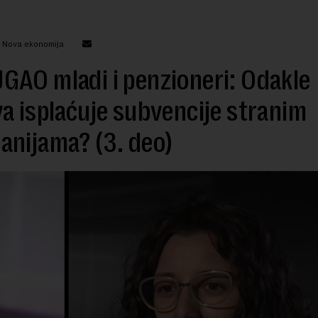
: Nova ekonomija
AO mladi i penzioneri: Odakle
a isplaćuje subvencije stranim
nijama? (3. deo)