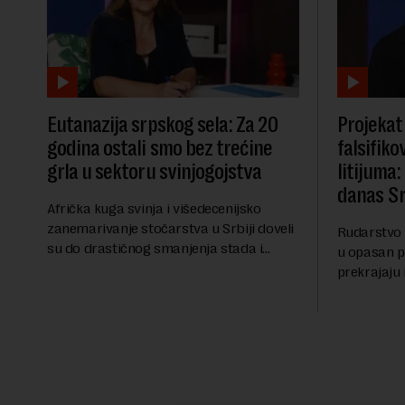
Eutanazija srpskog sela: Za 20
Projekat 
godina ostali smo bez trećine
falsifiko
grla u sektoru svinjogojstva
litijuma
danas Sr
Afrička kuga svinja i višedecenijsko
zanemarivanje stočarstva u Srbiji doveli
Rudarstvo l
su do drastičnog smanjenja stada i
u opasan p
masovne eutanazije stoke, dok se uvoz
prekrajaju i
mesa udvostručio. Zbog dramatičnog
zadovoljili
pada domaće ponude, s...
štetu zdrav
advokat Sre