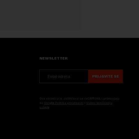
NEWSLETTER
PRIJAVITE SE
Ova stranica je zaštićena sa reCAPTCHA i primenjuju
se
Google Politika privatnosti
i
Uslovi korišćenja
usluge