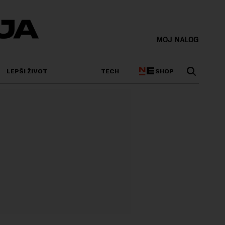
MOJ NALOG
SHOP
LEPŠI ŽIVOT
TECH