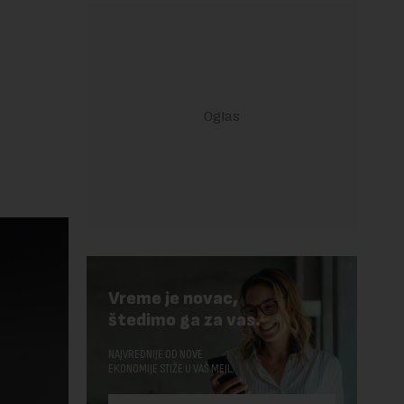
Vreme je novac,
štedimo ga za vas.
NAJVREDNIJE OD NOVE
EKONOMIJE STIŽE U VAŠ MEJL.