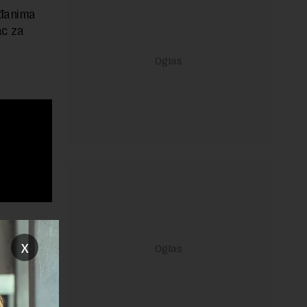
ađanima
ac za
x
janje linka