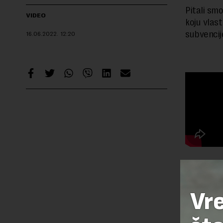
Pitali sm
VIDEO
koju vlas
subvenci
16.06.2022.
12:20
Preuzimanje 
ka izvornom
Vr
TEMA: