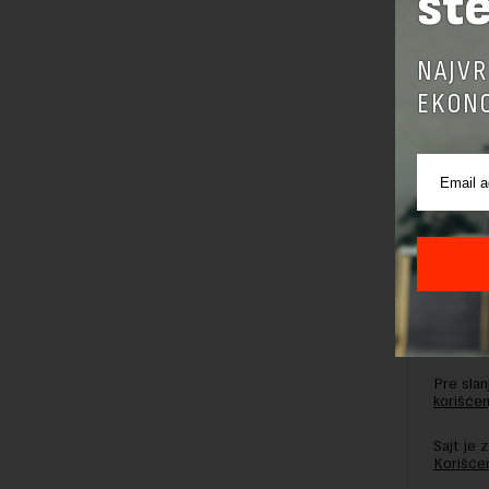
šte
JAVNA PRED
NAJVR
EKONO
OSTAVI
Pre sla
korišćen
Sajt je
Korišće