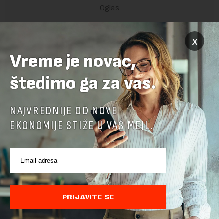
x
POVEZANI SADRŽAJI
Vreme je novac,
štedimo ga za vas.
NAJVREDNIJE OD NOVE
EKONOMIJE STIŽE U VAŠ MEJL.
PRIJAVITE SE
Eutanazija srpskog sela: Za 20 godina ostali smo
bez trećine grla u sektoru svinjogojstva