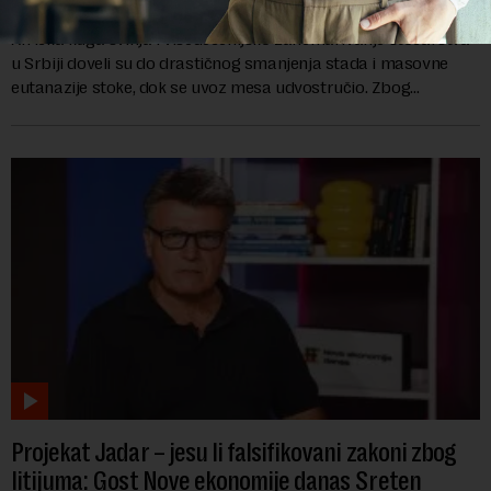
Afrička kuga svinja i višedecenijsko zanemarivanje stočarstva
u Srbiji doveli su do drastičnog smanjenja stada i masovne
eutanazije stoke, dok se uvoz mesa udvostručio. Zbog
dramatičnog pada domaće ponude, s...
Projekat Jadar – jesu li falsifikovani zakoni zbog
litijuma: Gost Nove ekonomije danas Sreten