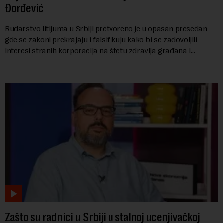
Đorđević
Rudarstvo litijuma u Srbiji pretvoreno je u opasan presedan
gde se zakoni prekrajaju i falsifikuju kako bi se zadovoljili
interesi stranih korporacija na štetu zdravlja građana i
imovine, tvrdi advokat Srete...
Zašto su radnici u Srbiji u stalnoj ucenjivačkoj