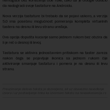
nemoguće bez korišćenja obe ruke, tako da je Google odlučio
da nadogradi svoje tastature na Androidu.
Nova verzija tastature bi trebalo da se pojavi uskoro, a verzija
5.0 ima posebnu mogućnost pomeranja kompleta virtuelnih
tastera na desnu ili levu stranu uređaja.
Ova opcija dopušta kucanje samo jednom rukom bez obzira da
li je reč o desnoj ili levoj.
Tastatura se aktivira jednostavnim pritiskom na taster zareza
nakon čega se pojavljuje ikonica sa jednom rukom čije
aktiviranje smanjuje tastaturu i pomera je na desnu ili levu
stranu.
Preuzimanje delova teksta je dozvoljeno, ali uz obavezno navođenje
izvora i uz postavljanje linka ka izvornom tekstu na novaekonomija.rs