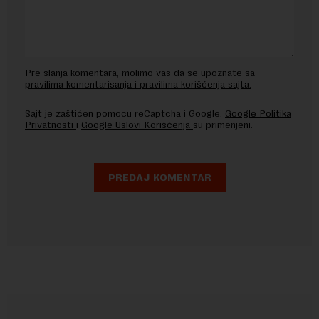
Pre slanja komentara, molimo vas da se upoznate sa
pravilima komentarisanja i pravilima korišćenja sajta.
Sajt je zaštićen pomocu reCaptcha i Google.
Google Politika
Privatnosti
i
Google Uslovi Korišćenja
su primenjeni.