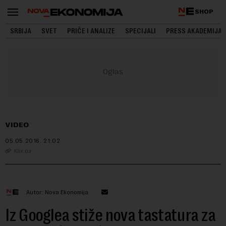
SHOP
SRBIJA
SVET
PRIČE I ANALIZE
SPECIJALI
PRESS AKADEMIJA
VIDEO
05.05.2016.
21:02
Klix.ba
Autor: Nova Ekonomija
Iz Googlea stiže nova tastatura za