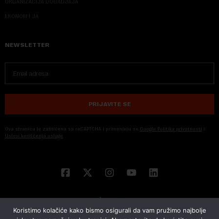
ORGANIZACIJA DOGADJAJA
EKONOM I JA
NEWSLETTER
PRIJAVITE SE
Ova stranica je zaštićena sa reCAPTCHA i primenjuju se
Google Politika privatnosti
i
Uslovi korišćenja usluge
Koristimo kolačiće kako bismo osigurali da vam pružimo najbolje