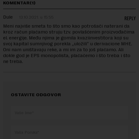
KOMENTAR(1)
Dule
13.10.2021. u 15:55
REPLY
Meni najviše smeta to što smo kao potrošači naterani da
kroz račun plaćamo struju tzv. povlašćenim proizvođačima
el. energije. Među njima je gomila kvaziinvestitora koji su
svoj kapital sumnjivog porekla „uložili“ u derivacione MHE.
Oni nam uništavaju reke, a mi im za to još plaćamo. Ali
dokle god je EPS monopolista, plaćaćemo i što treba i što
ne treba.
OSTAVITE ODGOVOR