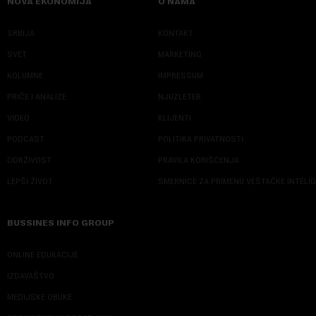
NOVA EKONOMIJA
O NAMA
SRBIJA
KONTAKT
SVET
MARKETING
KOLUMNE
IMPRESSUM
PRIČE I ANALIZE
NJUZLETER
VIDEO
KLIJENTI
PODCAST
POLITIKA PRIVATNOSTI
ODRŽIVOST
PRAVILA KORIŠĆENJA
LEPŠI ŽIVOT
SMERNICE ZA PRIMENU VEŠTAČKE INTELI
BUSSINES INFO GROUP
ONLINE EDUKACIJE
IZDAVAŠTVO
MEDIJSKE OBUKE