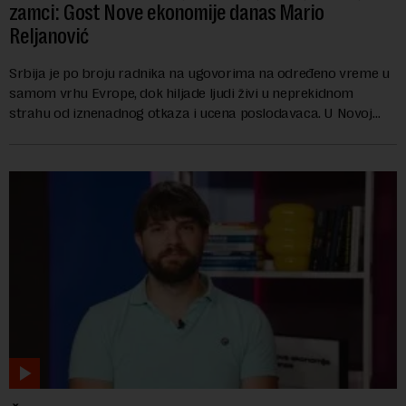
zamci: Gost Nove ekonomije danas Mario
Reljanović
Srbija je po broju radnika na ugovorima na određeno vreme u
samom vrhu Evrope, dok hiljade ljudi živi u neprekidnom
strahu od iznenadnog otkaza i ucena poslodavaca. U Novoj
ekonomiji danas Mario Reljanović g...