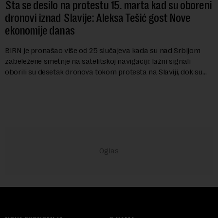
Šta se desilo na protestu 15. marta kad su oboreni
dronovi iznad Slavije: Aleksa Tešić gost Nove
ekonomije danas
BIRN je pronašao više od 25 slučajeva kada su nad Srbijom
zabeležene smetnje na satelitskoj navigaciji: lažni signali
oborili su desetak dronova tokom protesta na Slaviji, dok su
piloti aviona prijavljivali ...