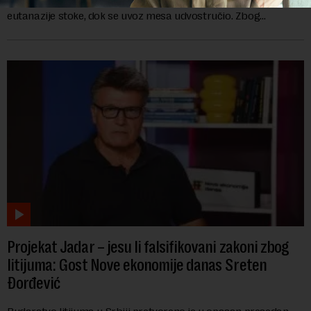
u Srbiji doveli su do drastičnog smanjenja stada i masovne
eutanazije stoke, dok se uvoz mesa udvostručio. Zbog
dramatičnog pada domaće ponude, s...
Projekat Jadar – jesu li falsifikovani zakoni zbog
litijuma: Gost Nove ekonomije danas Sreten
Đorđević