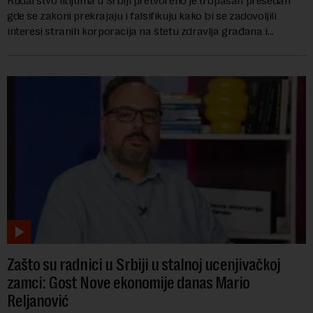
Rudarstvo litijuma u Srbiji pretvoreno je u opasan presedan
gde se zakoni prekrajaju i falsifikuju kako bi se zadovoljili
interesi stranih korporacija na štetu zdravlja građana i
imovine, tvrdi advokat Srete...
Zašto su radnici u Srbiji u stalnoj ucenjivačkoj
zamci: Gost Nove ekonomije danas Mario
Reljanović