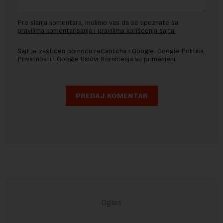
Pre slanja komentara, molimo vas da se upoznate sa
pravilima komentarisanja i pravilima korišćenja sajta.
Sajt je zaštićen pomocu reCaptcha i Google.
Google Politika
Privatnosti
i
Google Uslovi Korišćenja
su primenjeni.