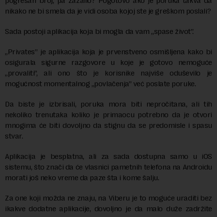
pogrešan broj, pa zažalio? Pogotovo ako je poruka takva da
nikako ne bi smela da je vidi osoba kojoj ste je greškom poslali?
Sada postoji aplikacija koja bi mogla da vam „spase život”.
„Privates” je aplikacija koja je prvenstveno osmišljena kako bi
osigurala sigurne razgovore u koje je gotovo nemoguće
„provaliti”, ali ono što je korisnike najviše oduševilo je
mogućnost momentalnog „povlačenja” već poslate poruke.
Da biste je izbrisali, poruka mora biti nepročitana, ali tih
nekoliko trenutaka koliko je primaocu potrebno da je otvori
mnogima će biti dovoljno da stignu da se predomisle i spasu
stvar.
Aplikacija je besplatna, ali za sada dostupna samo u iOS
sistemu, što znači da će vlasnici pametnih telefona na Androidu
morati još neko vreme da paze šta i kome šalju.
Za one koji možda ne znaju, na Viberu je to moguće uraditi bez
ikakve dodatne aplikacije, dovoljno je da malo duže zadržite