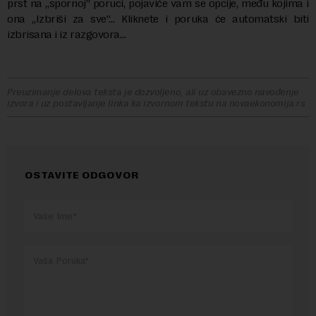
prst na „spornoj” poruci, pojaviće vam se opcije, među kojima i
ona „Izbriši za sve”… Kliknete i poruka će automatski biti
izbrisana i iz razgovora…
Preuzimanje delova teksta je dozvoljeno, ali uz obavezno navođenje
izvora i uz postavljanje linka ka izvornom tekstu na novaekonomija.rs
OSTAVITE ODGOVOR