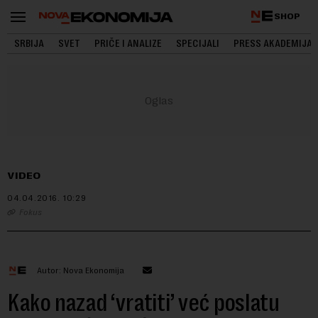
SHOP
SRBIJA
SVET
PRIČE I ANALIZE
SPECIJALI
PRESS AKADEMIJA
VIDEO
04.04.2016.
10:29
Fokus
Autor: Nova Ekonomija
Kako nazad ‘vratiti’ već poslatu