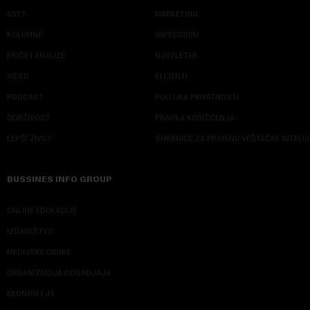
SVET
MARKETING
KOLUMNE
IMPRESSUM
PRIČE I ANALIZE
NJUZLETER
VIDEO
KLIJENTI
PODCAST
POLITIKA PRIVATNOSTI
ODRŽIVOST
PRAVILA KORIŠĆENJA
LEPŠI ŽIVOT
SMERNICE ZA PRIMENU VEŠTAČKE INTELI
BUSSINES INFO GROUP
ONLINE EDUKACIJE
IZDAVAŠTVO
MEDIJSKE OBUKE
ORGANIZACIJA DOGADJAJA
EKONOM I JA