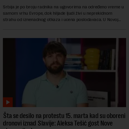
Srbija je po broju radnika na ugovorima na određeno vreme u
samom vrhu Evrope, dok hiljade ljudi živi u neprekidnom
strahu od iznenadnog otkaza i ucena poslodavaca. U Novoj
ekonomiji danas Mario Reljanović g...
Šta se desilo na protestu 15. marta kad su oboreni
dronovi iznad Slavije: Aleksa Tešić gost Nove