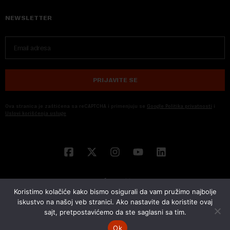
NEWSLETTER
PRIJAVITE SE
Ova stranica je zaštićena sa reCAPTCHA i primenjuju se
Google Politika privatnosti
i
Uslovi korišćenja usluge
Koristimo kolačiće kako bismo osigurali da vam pružimo najbolje
iskustvo na našoj veb stranici. Ako nastavite da koristite ovaj
sajt, pretpostavićemo da ste saglasni sa tim.
© 2026 NOVA EKONOMIJA | SVA PRAVA ZADŽANA | DEVELOPED BY
CUBES
Ok