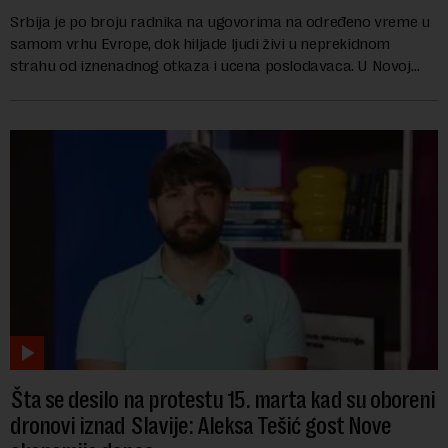
Srbija je po broju radnika na ugovorima na određeno vreme u
samom vrhu Evrope, dok hiljade ljudi živi u neprekidnom
strahu od iznenadnog otkaza i ucena poslodavaca. U Novoj
ekonomiji danas Mario Reljanović g...
Šta se desilo na protestu 15. marta kad su oboreni
dronovi iznad Slavije: Aleksa Tešić gost Nove