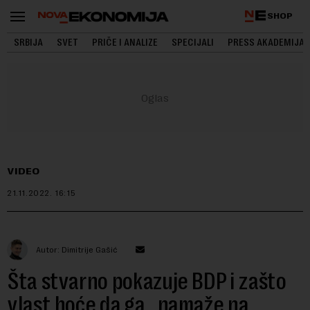
SHOP
SRBIJA
SVET
PRIČE I ANALIZE
SPECIJALI
PRESS AKADEMIJA
VIDEO
21.11.2022.
16:15
Autor: Dimitrije Gašić
Šta stvarno pokazuje BDP i zašto
vlast hoće da ga „namaže na