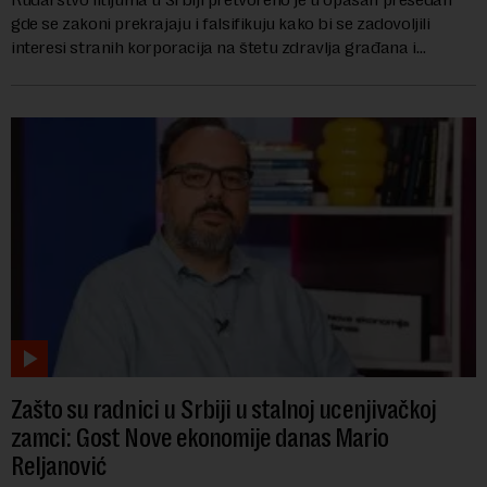
gde se zakoni prekrajaju i falsifikuju kako bi se zadovoljili
interesi stranih korporacija na štetu zdravlja građana i
imovine, tvrdi advokat Srete...
Zašto su radnici u Srbiji u stalnoj ucenjivačkoj
zamci: Gost Nove ekonomije danas Mario
Reljanović