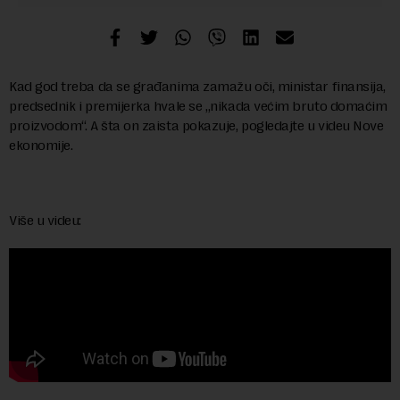
Kad god treba da se građanima zamažu oči, ministar finansija,
predsednik i premijerka hvale se „nikada većim bruto domaćim
proizvodom“. A šta on zaista pokazuje, pogledajte u videu Nove
ekonomije.
Više u videu: