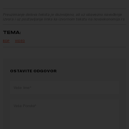
Preuzimanje delova teksta je dozvoljeno, ali uz obavezno navođenje
izvora i uz postavljanje linka ka izvornom tekstu na novaekonomija.rs
TEMA:
BDP
VIDEO
OSTAVITE ODGOVOR