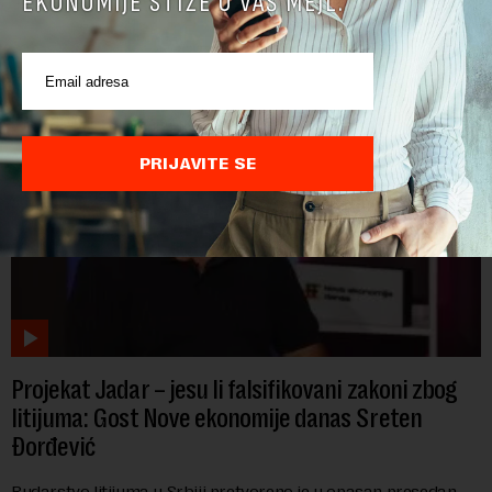
EKONOMIJE STIŽE U VAŠ MEJL.
eutanazije stoke, dok se uvoz mesa udvostručio. Zbog
dramatičnog pada domaće ponude, s...
PRIJAVITE SE
Projekat Jadar – jesu li falsifikovani zakoni zbog
litijuma: Gost Nove ekonomije danas Sreten
Đorđević
Rudarstvo litijuma u Srbiji pretvoreno je u opasan presedan