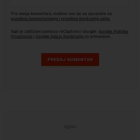
Pre slanja komentara, molimo vas da se upoznate sa
pravilima komentarisanja i pravilima korišćenja sajta.
Sajt je zaštićen pomocu reCaptcha i Google.
Google Politika
Privatnosti
i
Google Uslovi Korišćenja
su primenjeni.