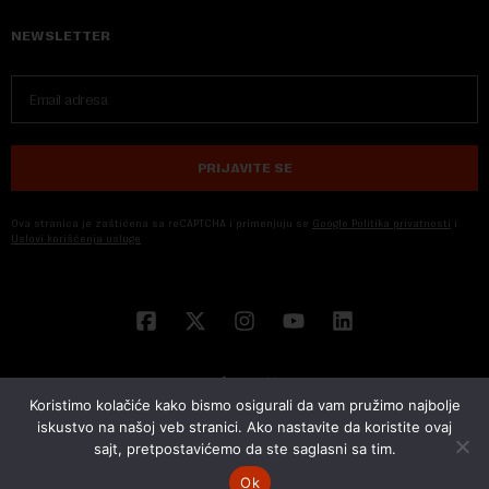
NEWSLETTER
PRIJAVITE SE
Ova stranica je zaštićena sa reCAPTCHA i primenjuju se
Google Politika privatnosti
i
Uslovi korišćenja usluge
Koristimo kolačiće kako bismo osigurali da vam pružimo najbolje
iskustvo na našoj veb stranici. Ako nastavite da koristite ovaj
sajt, pretpostavićemo da ste saglasni sa tim.
© 2026 NOVA EKONOMIJA | SVA PRAVA ZADŽANA | DEVELOPED BY
CUBES
Ok