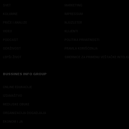
SVET
MARKETING
KOLUMNE
IMPRESSUM
PRIČE I ANALIZE
NJUZLETER
VIDEO
KLIJENTI
PODCAST
POLITIKA PRIVATNOSTI
ODRŽIVOST
PRAVILA KORIŠĆENJA
LEPŠI ŽIVOT
SMERNICE ZA PRIMENU VEŠTAČKE INTELI
BUSSINES INFO GROUP
ONLINE EDUKACIJE
IZDAVAŠTVO
MEDIJSKE OBUKE
ORGANIZACIJA DOGADJAJA
EKONOM I JA