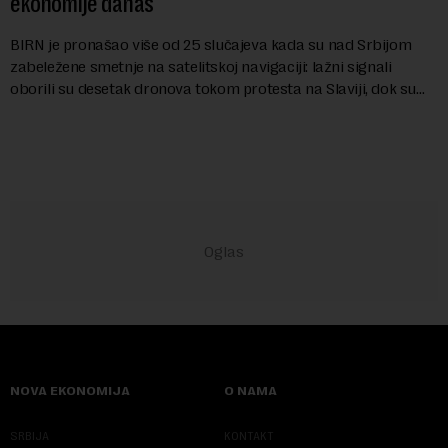
ekonomije danas
BIRN je pronašao više od 25 slučajeva kada su nad Srbijom
zabeležene smetnje na satelitskoj navigaciji: lažni signali
oborili su desetak dronova tokom protesta na Slaviji, dok su
piloti aviona prijavljivali ...
NOVA EKONOMIJA
O NAMA
SRBIJA
KONTAKT